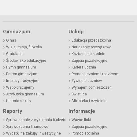
Gimnazjum
Usługi
O nas
Edukacja przedszkolna
Wizja, misja, filozofia
Nauczanie początkowe
Gratulacje
Kształcenie średnie
Środowisko edukacyjne
Zajęcia pozalekcyjne
Hymn gimnazjum
Kariera ucznia
Patron gimnazjum
Pomoc uczniom i rodzicom
Imprezy tradycyjne
Żywienie uczniów
Współpracujemy
Wynajem pomieszczeń
Atrybutyka gimnazjum
Świetlica
Historia szkoły
Biblioteka i czytelnia
Raporty
Informacje
Sprawozdanie z wykonania budżetu
Ważne linki
Sprawozdania finansowe
Zajęcia pozalekcyjne
Wydatki na zakupy inwestycyjne
Pomoc socjalna