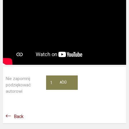
Nie zapomnij
1
AČIŪ
podziękować
autorowi
Back