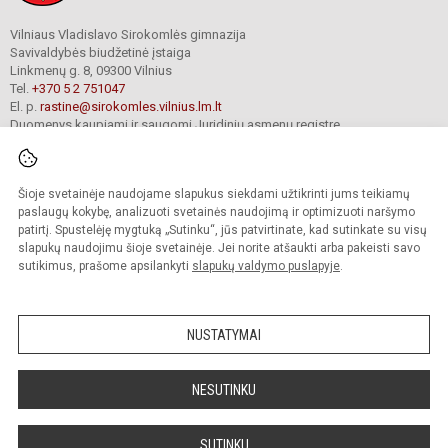
Vilniaus Vladislavo Sirokomlės gimnazija
Savivaldybės biudžetinė įstaiga
Linkmenų g. 8, 09300 Vilnius
Tel.
+370 5 2 751047
El. p.
rastine@sirokomles.vilnius.lm.lt
Duomenys kaupiami ir saugomi Juridinių asmenų registre
Įmonės kodas 190001462
Šioje svetainėje naudojame slapukus siekdami užtikrinti jums teikiamų
paslaugų kokybę, analizuoti svetainės naudojimą ir optimizuoti naršymo
© 2020. Vilniaus Vladislavo Sirokomlės gimnazija. Visos teisės saugomos.
Kopijuoti turinį be raštiško gimnazijos sutikimo griežtai draudžiama.
patirtį. Spustelėję mygtuką „Sutinku“, jūs patvirtinate, kad sutinkate su visų
slapukų naudojimu šioje svetainėje. Jei norite atšaukti arba pakeisti savo
Versija neįgaliesiems
Slapukų valdymas
sutikimus, prašome apsilankyti
slapukų valdymo puslapyje
.
author_cleverphant
NUSTATYMAI
NESUTINKU
SUTINKU