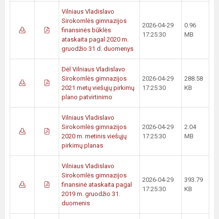
Vilniaus Vladislavo
Sirokomlės gimnazijos
2026-04-29
0.96
finansinės būklės
17:25:30
MB
ataskaita pagal 2020 m.
gruodžio 31 d. duomenys
Dėl Vilniaus Vladislavo
Sirokomlės gimnazijos
2026-04-29
288.58
2021 metų viešųjų pirkimų
17:25:30
KB
plano patvirtinimo
Vilniaus Vladislavo
Sirokomlės gimnazijos
2026-04-29
2.04
2020 m. metinis viešųjų
17:25:30
MB
pirkimų planas
Vilniaus Vladislavo
Sirokomlės gimnazijos
2026-04-29
393.79
finansinė ataskaita pagal
17:25:30
KB
2019 m. gruodžio 31.
duomenis