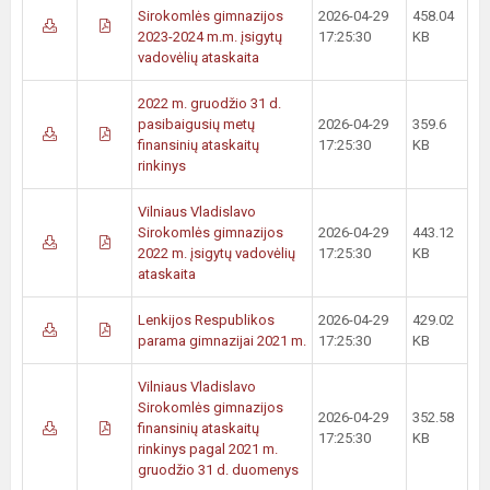
Sirokomlės gimnazijos
2026-04-29
458.04
2023-2024 m.m. įsigytų
17:25:30
KB
vadovėlių ataskaita
2022 m. gruodžio 31 d.
pasibaigusių metų
2026-04-29
359.6
finansinių ataskaitų
17:25:30
KB
rinkinys
Vilniaus Vladislavo
Sirokomlės gimnazijos
2026-04-29
443.12
2022 m. įsigytų vadovėlių
17:25:30
KB
ataskaita
Lenkijos Respublikos
2026-04-29
429.02
parama gimnazijai 2021 m.
17:25:30
KB
Vilniaus Vladislavo
Sirokomlės gimnazijos
2026-04-29
352.58
finansinių ataskaitų
17:25:30
KB
rinkinys pagal 2021 m.
gruodžio 31 d. duomenys