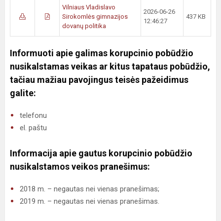
Vilniaus Vladislavo
2026-06-26
Sirokomlės gimnazijos
437 KB
12:46:27
dovanų politika
Informuoti apie galimas korupcinio pobūdžio
nusikalstamas veikas ar kitus tapataus pobūdžio,
tačiau mažiau pavojingus teisės pažeidimus
galite:
telefonu
el. paštu
Informacija apie gautus korupcinio pobūdžio
nusikalstamos veikos pranešimus:
2018 m. – negautas nei vienas pranešimas;
2019 m. – negautas nei vienas pranešimas.