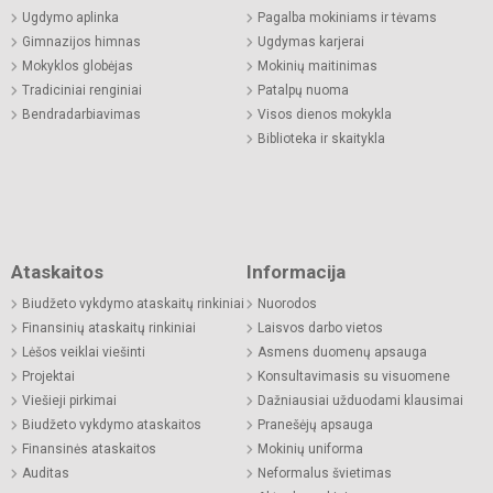
Ugdymo aplinka
Pagalba mokiniams ir tėvams
Gimnazijos himnas
Ugdymas karjerai
Mokyklos globėjas
Mokinių maitinimas
Tradiciniai renginiai
Patalpų nuoma
Bendradarbiavimas
Visos dienos mokykla
Biblioteka ir skaitykla
Ataskaitos
Informacija
Biudžeto vykdymo ataskaitų rinkiniai
Nuorodos
Finansinių ataskaitų rinkiniai
Laisvos darbo vietos
Lėšos veiklai viešinti
Asmens duomenų apsauga
Projektai
Konsultavimasis su visuomene
Viešieji pirkimai
Dažniausiai užduodami klausimai
Biudžeto vykdymo ataskaitos
Pranešėjų apsauga
Finansinės ataskaitos
Mokinių uniforma
Auditas
Neformalus švietimas