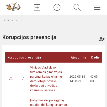
Paieška
Men
Titulinis
LT
Korupcijos prevencija
Korupcijos prevencija
Atnaujinta
Dydis
Vilniaus Vladislavo
Sirokomlės gimnazijos
pareigų, kurias einantys
2026-05-14
40.05
darbuotojai privalo
14:00:29
KB
deklaruoti privačius
interesus, sąrašas
Įsakymas dėl pareigybių
sąrašo, dėl kurių teikiamas