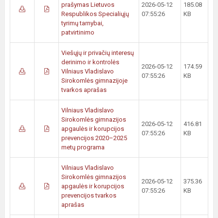
prašymas Lietuvos
2026-05-12
185.08
Respublikos Specialiųjų
07:55:26
KB
tyrimų tarnybai,
patvirtinimo
Viešųjų ir privačių interesų
derinimo ir kontrolės
2026-05-12
174.59
Vilniaus Vladislavo
07:55:26
KB
Sirokomlės gimnazijoje
tvarkos aprašas
Vilniaus Vladislavo
Sirokomlės gimnazijos
2026-05-12
416.81
apgaulės ir korupcijos
07:55:26
KB
prevencijos 2020–2025
metų programa
Vilniaus Vladislavo
Sirokomlės gimnazijos
2026-05-12
375.36
apgaulės ir korupcijos
07:55:26
KB
prevencijos tvarkos
aprašas