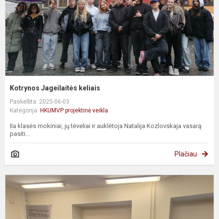
Kotrynos Jageilaitės keliais
Paskelbta: 2025-06-03
Kategorija:
HKUMVP projektinė veikla
IIa klasės mokiniai, jų tėveliai ir auklėtoja Natalija Kozlovskaja vasarą
pasiti...
Plačiau
P
k
r
s