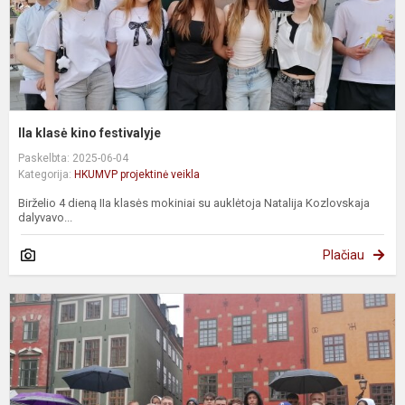
IIa klasė kino festivalyje
Paskelbta: 2025-06-04
Kategorija:
HKUMVP projektinė veikla
Birželio 4 dieną IIa klasės mokiniai su auklėtoja Natalija Kozlovskaja
dalyvavo...
Plačiau
K
J
k