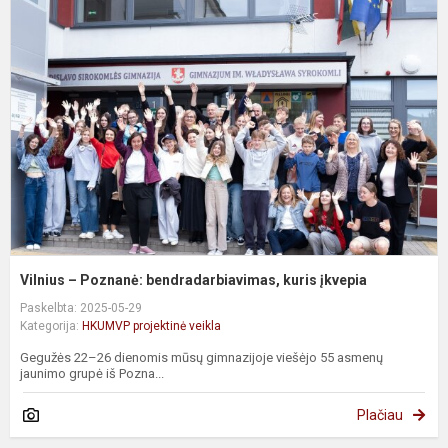
–
P
b
k
į
Vilnius – Poznanė: bendradarbiavimas, kuris įkvepia
Paskelbta: 2025-05-29
Kategorija:
HKUMVP projektinė veikla
Gegužės 22–26 dienomis mūsų gimnazijoje viešėjo 55 asmenų
jaunimo grupė iš Pozna...
Plačiau