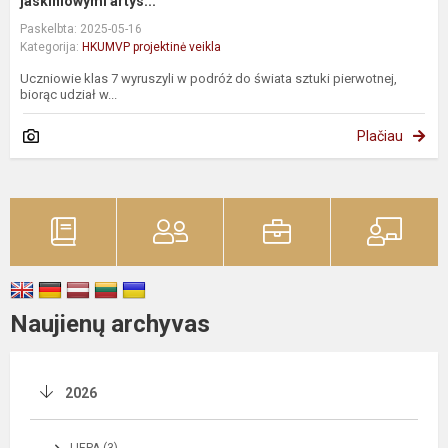
jaskiniowymi artys...
Paskelbta: 2025-05-16
Kategorija:
HKUMVP projektinė veikla
Uczniowie klas 7 wyruszyli w podróż do świata sztuki pierwotnej,
biorąc udział w...
Plačiau
Naujienų archyvas
2026
LIEPA (3)