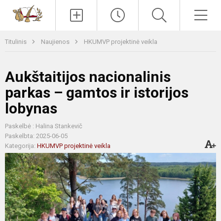
Paieška
Men
Titulinis
Naujienos
HKUMVP projektinė veikla
Aukštaitijos nacionalinis
parkas – gamtos ir istorijos
lobynas
Paskelbė : Halina Stankevič
Paskelbta: 2025-06-05
Kategorija:
HKUMVP projektinė veikla