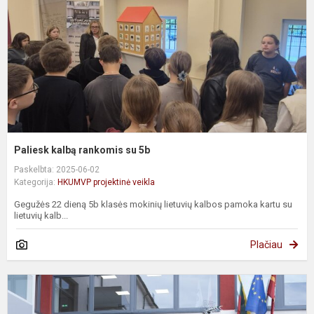
5
Paliesk kalbą rankomis su 5b
Paskelbta: 2025-06-02
Kategorija:
HKUMVP projektinė veikla
Gegužės 22 dieną 5b klasės mokinių lietuvių kalbos pamoka kartu su
lietuvių kalb...
Plačiau
W
–