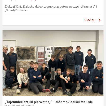
Z okazji Dnia Dziecka dzieci z grup przygotowawczych „Krasnale” i
„Smerfy” odwie...
Plačiau
„
s
p
–
s
s
s
ja
„Tajemnice sztuki pierwotnej” – siódmoklasiści stali się