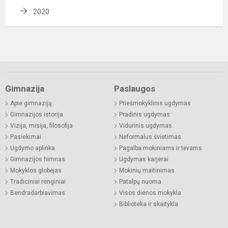
2020
Gimnazija
Paslaugos
Apie gimnaziją
Priešmokyklinis ugdymas
Gimnazijos istorija
Pradinis ugdymas
Vizija, misija, filosofija
Vidurinis ugdymas
Pasiekimai
Neformalus švietimas
Ugdymo aplinka
Pagalba mokiniams ir tėvams
Gimnazijos himnas
Ugdymas karjerai
Mokyklos globėjas
Mokinių maitinimas
Tradiciniai renginiai
Patalpų nuoma
Bendradarbiavimas
Visos dienos mokykla
Biblioteka ir skaitykla