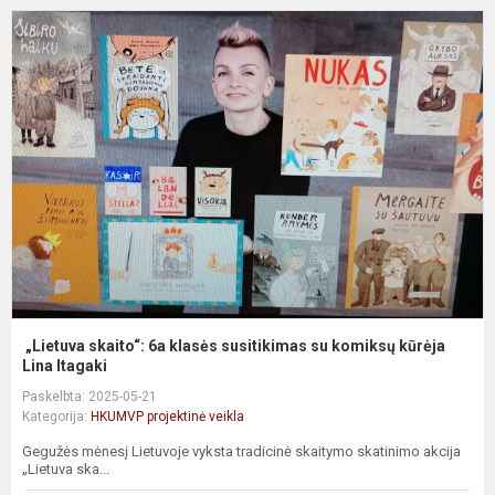
„
s
6
k
s
s
k
k
„Lietuva skaito“: 6a klasės susitikimas su komiksų kūrėja
Lina Itagaki
Paskelbta: 2025-05-21
Kategorija:
HKUMVP projektinė veikla
Gegužės mėnesį Lietuvoje vyksta tradicinė skaitymo skatinimo akcija
„Lietuva ska...