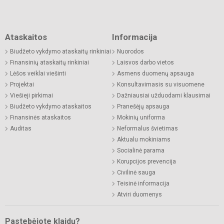
Ataskaitos
Informacija
Biudžeto vykdymo ataskaitų rinkiniai
Nuorodos
Finansinių ataskaitų rinkiniai
Laisvos darbo vietos
Lėšos veiklai viešinti
Asmens duomenų apsauga
Projektai
Konsultavimasis su visuomene
Viešieji pirkimai
Dažniausiai užduodami klausimai
Biudžeto vykdymo ataskaitos
Pranešėjų apsauga
Finansinės ataskaitos
Mokinių uniforma
Auditas
Neformalus švietimas
Aktualu mokiniams
Socialinė parama
Korupcijos prevencija
Civilinė sauga
Teisinė informacija
Atviri duomenys
Pastebėjote klaidų?