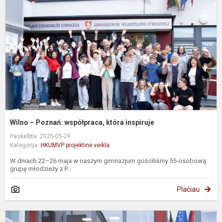
P
w
k
i
Wilno – Poznań: współpraca, która inspiruje
Paskelbta: 2025-05-29
Kategorija:
HKUMVP projektinė veikla
W dniach 22–26 maja w naszym gimnazjum gościliśmy 55-osobową
grupę młodzieży z P...
Plačiau
V