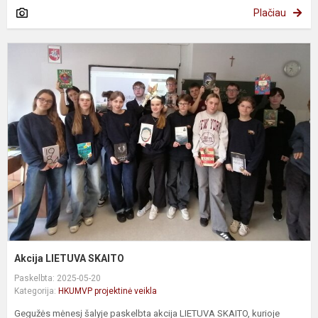
Plačiau
A
L
S
Akcija LIETUVA SKAITO
Paskelbta: 2025-05-20
Kategorija:
HKUMVP projektinė veikla
Gegužės mėnesį šalyje paskelbta akcija LIETUVA SKAITO, kurioje