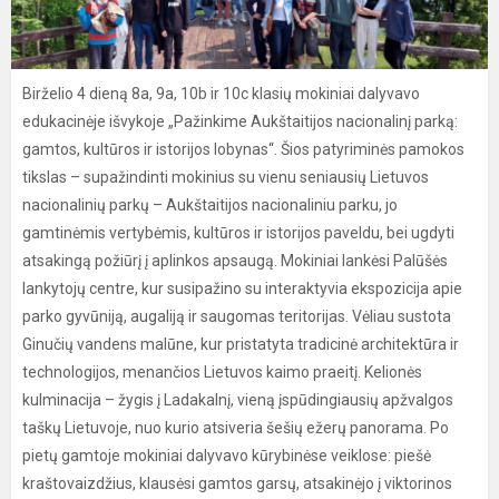
Birželio 4 dieną 8a, 9a, 10b ir 10c klasių mokiniai dalyvavo
edukacinėje išvykoje „Pažinkime Aukštaitijos nacionalinį parką:
gamtos, kultūros ir istorijos lobynas“. Šios patyriminės pamokos
tikslas – supažindinti mokinius su vienu seniausių Lietuvos
nacionalinių parkų – Aukštaitijos nacionaliniu parku, jo
gamtinėmis vertybėmis, kultūros ir istorijos paveldu, bei ugdyti
atsakingą požiūrį į aplinkos apsaugą. Mokiniai lankėsi Palūšės
lankytojų centre, kur susipažino su interaktyvia ekspozicija apie
parko gyvūniją, augaliją ir saugomas teritorijas. Vėliau sustota
Ginučių vandens malūne, kur pristatyta tradicinė architektūra ir
technologijos, menančios Lietuvos kaimo praeitį. Kelionės
kulminacija – žygis į Ladakalnį, vieną įspūdingiausių apžvalgos
taškų Lietuvoje, nuo kurio atsiveria šešių ežerų panorama. Po
pietų gamtoje mokiniai dalyvavo kūrybinėse veiklose: piešė
kraštovaizdžius, klausėsi gamtos garsų, atsakinėjo į viktorinos