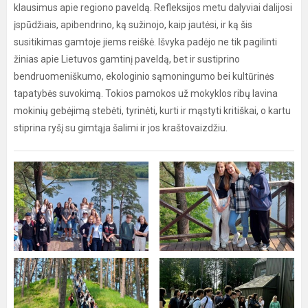
klausimus apie regiono paveldą. Refleksijos metu dalyviai dalijosi
įspūdžiais, apibendrino, ką sužinojo, kaip jautėsi, ir ką šis
susitikimas gamtoje jiems reiškė. Išvyka padėjo ne tik pagilinti
žinias apie Lietuvos gamtinį paveldą, bet ir sustiprino
bendruomeniškumo, ekologinio sąmoningumo bei kultūrinės
tapatybės suvokimą. Tokios pamokos už mokyklos ribų lavina
mokinių gebėjimą stebėti, tyrinėti, kurti ir mąstyti kritiškai, o kartu
stiprina ryšį su gimtąja šalimi ir jos kraštovaizdžiu.