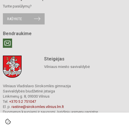
Turite pasiūlymų?
RAŠYKITE
Bendraukime
Steigėjas
Vilniaus miesto savivaldybė
Vilniaus Vladislavo Sirokomlės gimnazija
Savivaldybės biudžetinė įstaiga
Linkmenų g. 8, 09300 Vilnius
Tel.
+370 5 2 751047
El. p.
rastine@sirokomles.vilnius.lm.lt
Duomenys kaupiami ir saugomi Juridinių asmenų registre
Įmonės kodas 190001462