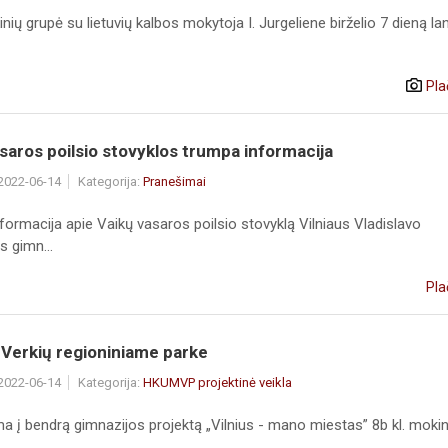
inių grupė su lietuvių kalbos mokytoja I. Jurgeliene birželio 7 dieną la
Pla
saros poilsio stovyklos trumpa informacija
 2022-06-14
Kategorija:
Pranešimai
ormacija apie Vaikų vasaros poilsio stovyklą Vilniaus Vladislavo
s gimn...
Pla
Verkių regioniniame parke
 2022-06-14
Kategorija:
HKUMVP projektinė veikla
a į bendrą gimnazijos projektą „Vilnius - mano miestas” 8b kl. mokin