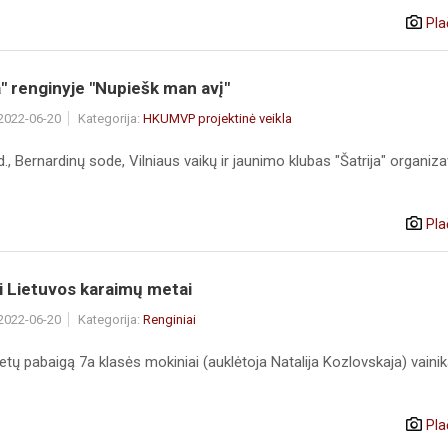
Pla
" renginyje "Nupiešk man avį"
 2022-06-20
Kategorija:
HKUMVP projektinė veikla
 d., Bernardinų sode, Vilniaus vaikų ir jaunimo klubas "Šatrija" organizav
Pla
i Lietuvos karaimų metai
 2022-06-20
Kategorija:
Renginiai
tų pabaigą 7a klasės mokiniai (auklėtoja Natalija Kozlovskaja) vaini
.
Pla