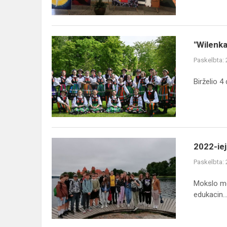
"Wilenka"
"Wilenka
renginyje
Paskelbta:
"Nupiešk
man
Birželio 4
avį"
2022-
2022-iej
ieji
Paskelbta:
Lietuvos
karaimų
Mokslo me
metai
edukacin..