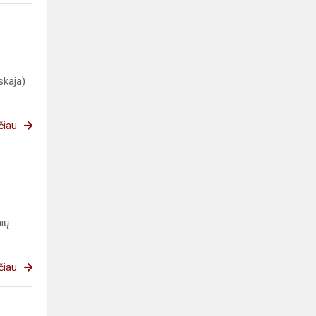
skaja)
čiau
ių
čiau