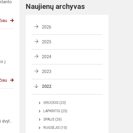
iktanto
Naujienų archyvas
čiau
2026
2025
2024
ko į
2023
čiau
2022
GRUODIS (23)
LAPKRITIS (25)
SPALIS (26)
dvyl...
RUGSĖJIS (10)