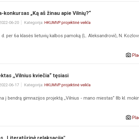
a-konkursas „Ką aš žinau apie Vilnių?“
 2022-06-20
Kategorija:
HKUMVP projektinė veikla
6 d. per 6a klasės lietuvių kalbos pamoką (L. Aleksandrovič, N. Kozlov
Pla
ktas ,,Vilnius kviečia“ tęsiasi
 2022-06-17
Kategorija:
HKUMVP projektinė veikla
a į bendrą gimnazijos projektą ,,Vilnius - mano miestas” 8b kl. mokin
Pla
s ,,Literatūrinė relaksacija"