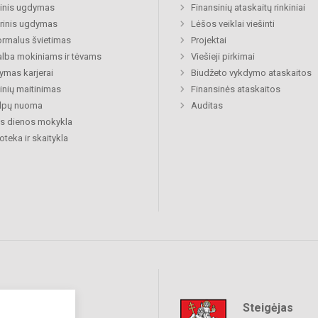
inis ugdymas
Finansinių ataskaitų rinkiniai
rinis ugdymas
Lėšos veiklai viešinti
rmalus švietimas
Projektai
lba mokiniams ir tėvams
Viešieji pirkimai
mas karjerai
Biudžeto vykdymo ataskaitos
nių maitinimas
Finansinės ataskaitos
alpų nuoma
Auditas
s dienos mokykla
ioteka ir skaitykla
Steigėjas
raukime