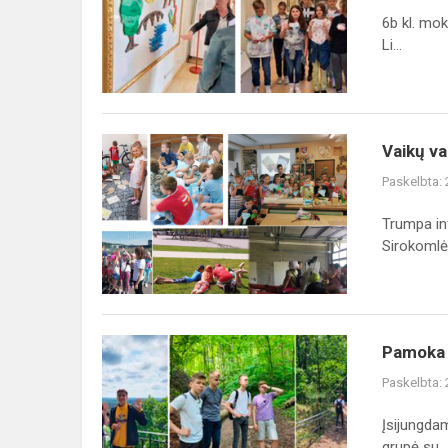
6b kl. mok
Li...
Vaikų
Vaikų va
vasaros
Paskelbta:
poilsio
stovyklos
Trumpa inf
trumpa
Sirokomlė
informacija
Pamoka
Pamoka 
Verkių
Paskelbta:
regioniniame
parke
Įsijungdam
grupė su...