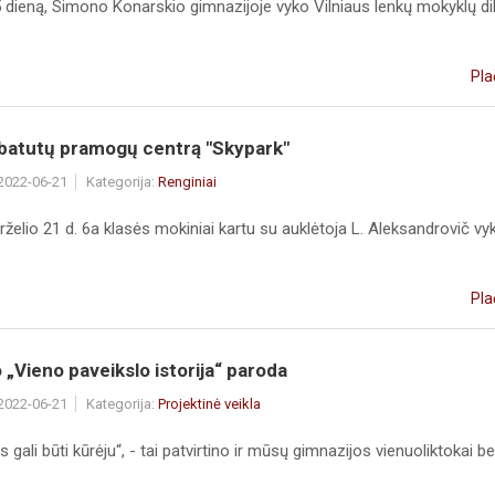
5 dieną, Simono Konarskio gimnazijoje vyko Vilniaus lenkų mokyklų d
Pla
 batutų pramogų centrą "Skypark"
 2022-06-21
Kategorija:
Renginiai
irželio 21 d. 6a klasės mokiniai kartu su auklėtoja L. Aleksandrovič vy
Pla
 „Vieno paveikslo istorija“ paroda
 2022-06-21
Kategorija:
Projektinė veikla
 gali būti kūrėju“, - tai patvirtino ir mūsų gimnazijos vienuoliktokai bei 