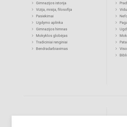
Gimnazijos istorija
Prad
Vizija, misija, filosofija
Vidu
Pasiekimai
Nefo
Ugdymo aplinka
Paga
Gimnazijos himnas
Ugdy
Mokyklos globėjas
Moki
Tradiciniai renginiai
Pat
Bendradarbiavimas
Viso
Bibl
Pastebėjote klaidų?
Bend
Turite pasiūlymų?