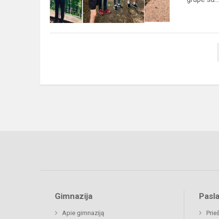
Gimnazija
Pasl
Apie gimnaziją
Prie