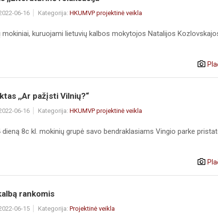
 2022-06-16
Kategorija:
HKUMVP projektinė veikla
ų mokiniai, kuruojami lietuvių kalbos mokytojos Natalijos Kozlovskajo
Pla
tas ,,Ar pažįsti Vilnių?“
 2022-06-16
Kategorija:
HKUMVP projektinė veikla
4 dieną 8c kl. mokinių grupė savo bendraklasiams Vingio parke pristat
Pla
kalbą rankomis
 2022-06-15
Kategorija:
Projektinė veikla