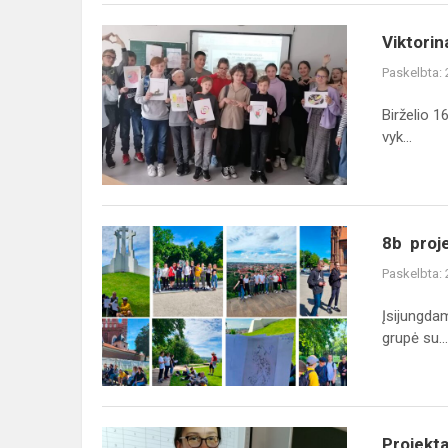
Viktorina-
Viktorin
konkursas
Paskelbta:
„Ką
aš
Birželio 1
žinau
vyk...
apie
Vilnių?“
8b
8b proje
projektas
Paskelbta:
,,Vilnius
kviečia“
Įsijungdam
tęsiasi
grupė su...
Projektas
Projekta