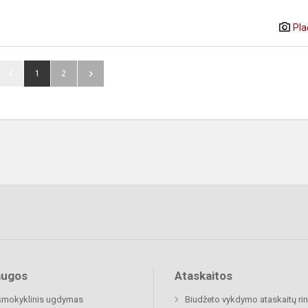
Pla
1
2
augos
Ataskaitos
šmokyklinis ugdymas
Biudžeto vykdymo ataskaitų rin