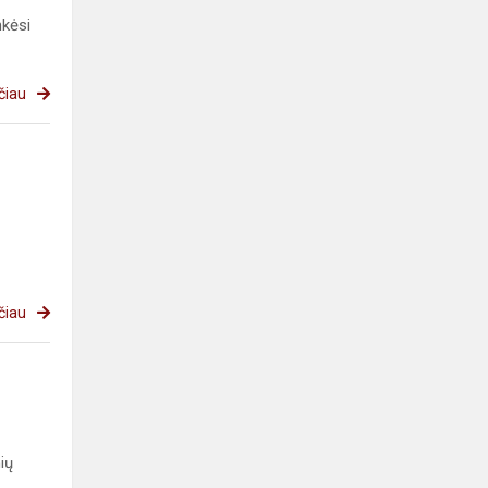
nkėsi
čiau
čiau
ių