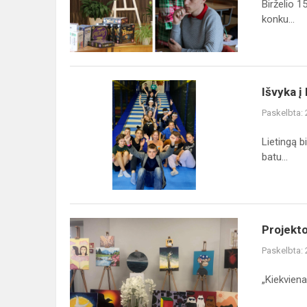
Birželio 1
konku...
Išvyka
Išvyka į
į
Paskelbta:
batutų
pramogų
Lietingą b
centrą
batu...
"Skypark"
Projekto
Projekto
„Vieno
Paskelbta:
paveikslo
istorija“
„Kiekvienas
paroda