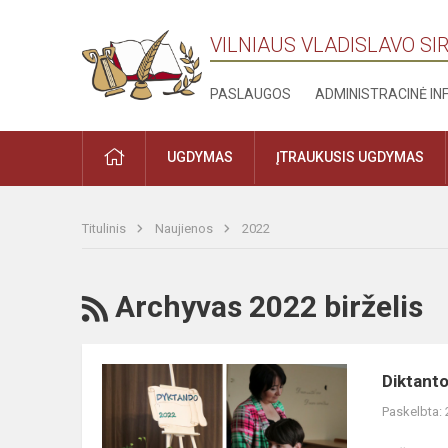
VILNIAUS VLADISLAVO S
PASLAUGOS
ADMINISTRACINĖ I
PRADŽIA
UGDYMAS
ĮTRAUKUSIS UGDYMAS
Titulinis
Naujienos
2022
RSS
Archyvas 2022 birželis
Diktanto
Diktant
konkursas
Paskelbta:
„Diktantas
2022”