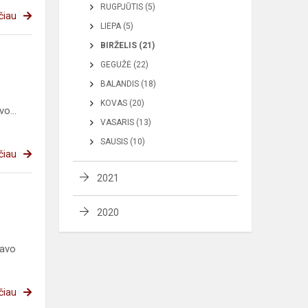
RUGPJŪTIS (5)
čiau
LIEPA (5)
BIRŽELIS (21)
GEGUŽĖ (22)
BALANDIS (18)
KOVAS (20)
o...
VASARIS (13)
SAUSIS (10)
čiau
2021
2020
kavo
čiau