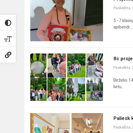
,,Literatūrinė
Paskelbta:
relaksacija"
5 -7 klasi
apibendr...
8c
8c projek
projektas
Paskelbta:
,,Ar
pažįsti
Birželio 1
Vilnių?“
lietu...
Paliesk
Paliesk 
kalbą
Paskelbta:
rankomis