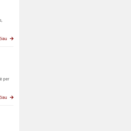
s,
čiau
ė per
čiau