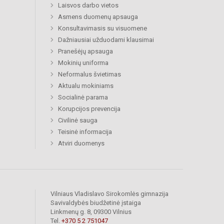
Laisvos darbo vietos
Asmens duomenų apsauga
Konsultavimasis su visuomene
Dažniausiai užduodami klausimai
Pranešėjų apsauga
Mokinių uniforma
Neformalus švietimas
Aktualu mokiniams
Socialinė parama
Korupcijos prevencija
Civilinė sauga
Teisinė informacija
Atviri duomenys
Vilniaus Vladislavo Sirokomlės gimnazija
Savivaldybės biudžetinė įstaiga
Linkmenų g. 8, 09300 Vilnius
Tel.
+370 5 2 751047