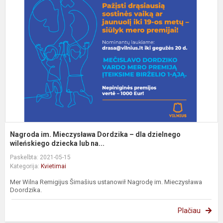
i
M
D
–
d
d
w
Nagroda im. Mieczysława Dordzika – dla dzielnego
wileńskiego dziecka lub na...
Paskelbta: 2021-05-15
Kategorija:
Kvietimai
Mer Wilna Remigijus Šimašius ustanowił Nagrodę im. Mieczysława
Doordzika.
Plačiau