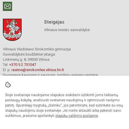
Steigėjas
Vilniaus miesto savivaldybė
Vilniaus Vladislavo Sirokomlės gimnazija
Savivaldybės biudžetinė įstaiga
Linkmenų g. 8, 09300 Vilnius
Tel.
+370 5 2 751047
El. p.
rastine@sirokomles.vilnius.lm.lt
Duomenys kaupiami ir saugomi Juridinių asmenų registre
Įmonės kodas 190001462
Šioje svetainėje naudojame slapukus siekdami užtikrinti jums teikiamų
paslaugų kokybę, analizuoti svetainės naudojimą ir optimizuoti naršymo
© 2020. Vilniaus Vladislavo Sirokomlės gimnazija. Visos teisės saugomos.
patirtį. Spustelėję mygtuką „Sutinku“, jūs patvirtinate, kad sutinkate su visų
Kopijuoti turinį be raštiško gimnazijos sutikimo griežtai draudžiama.
slapukų naudojimu šioje svetainėje. Jei norite atšaukti arba pakeisti savo
Versija neįgaliesiems
Slapukų valdymas
sutikimus, prašome apsilankyti
slapukų valdymo puslapyje
.
author_cleverphant