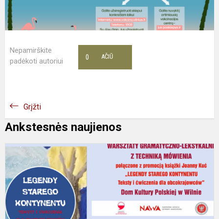
Nepamirškite
0
AČIŪ
padėkoti autoriui
Grįžti
Ankstesnės naujienos
W
g
l
z
t
m