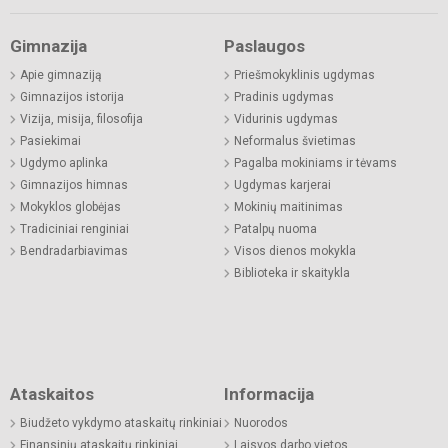
Gimnazija
Paslaugos
Apie gimnaziją
Priešmokyklinis ugdymas
Gimnazijos istorija
Pradinis ugdymas
Vizija, misija, filosofija
Vidurinis ugdymas
Pasiekimai
Neformalus švietimas
Ugdymo aplinka
Pagalba mokiniams ir tėvams
Gimnazijos himnas
Ugdymas karjerai
Mokyklos globėjas
Mokinių maitinimas
Tradiciniai renginiai
Patalpų nuoma
Bendradarbiavimas
Visos dienos mokykla
Biblioteka ir skaitykla
Ataskaitos
Informacija
Biudžeto vykdymo ataskaitų rinkiniai
Nuorodos
Finansinių ataskaitų rinkiniai
Laisvos darbo vietos