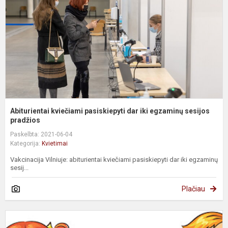
ik
e
s
Abiturientai kviečiami pasiskiepyti dar iki egzaminų sesijos
pradžios
Paskelbta: 2021-06-04
Kategorija:
Kvietimai
Vakcinacija Vilniuje: abiturientai kviečiami pasiskiepyti dar iki egzaminų
sesij...
Plačiau
K
m