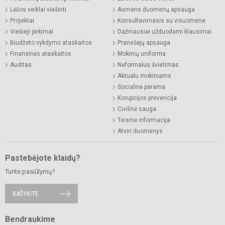
Lėšos veiklai viešinti
Asmens duomenų apsauga
Projektai
Konsultavimasis su visuomene
Viešieji pirkimai
Dažniausiai užduodami klausimai
Biudžeto vykdymo ataskaitos
Pranešėjų apsauga
Finansinės ataskaitos
Mokinių uniforma
Auditas
Neformalus švietimas
Aktualu mokiniams
Socialinė parama
Korupcijos prevencija
Civilinė sauga
Teisinė informacija
Atviri duomenys
Pastebėjote klaidų?
Turite pasiūlymų?
RAŠYKITE
Bendraukime