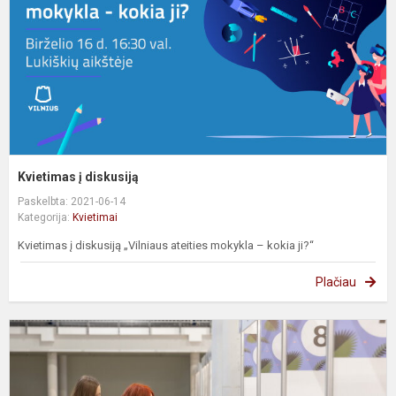
Kvietimas į diskusiją
Paskelbta: 2021-06-14
Kategorija:
Kvietimai
Kvietimas į diskusiją „Vilniaus ateities mokykla – kokia ji?“
Plačiau
A
k
p
d