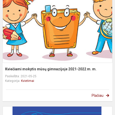
m
g
2
2
m
m
Kviečiami mokytis mūsų gimnazijoje 2021-2022 m. m.
Paskelbta: 2021-05-25
Kategorija:
Kvietimai
Plačiau
N