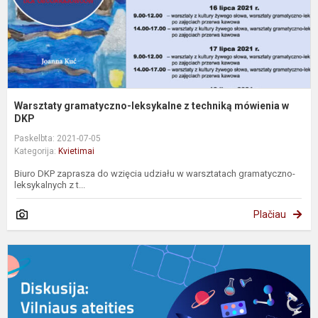
D
Warsztaty gramatyczno-leksykalne z techniką mówienia w
DKP
Paskelbta: 2021-07-05
Kategorija:
Kvietimai
Biuro DKP zaprasza do wzięcia udziału w warsztatach gramatyczno-
leksykalnych z t...
Plačiau
K
į
d