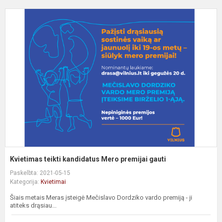
K
t
k
M
p
g
Kvietimas teikti kandidatus Mero premijai gauti
Paskelbta: 2021-05-15
Kategorija:
Kvietimai
Šiais metais Meras įsteigė Mečislavo Dordziko vardo premiją - ji
atiteks drąsiau...