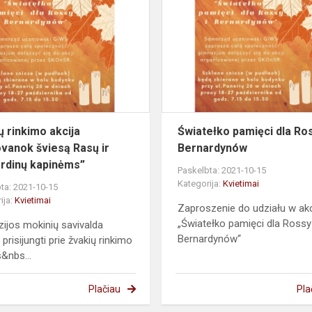
rinkimo
s
akcija
„Padovanok
šviesą
Rasų
ir
Bernardinų...
ų rinkimo akcija
Światełko pamięci dla Ros
vanok šviesą Rasų ir
Bernardynów
rdinų kapinėms”
Paskelbta: 2021-10-15
Kategorija:
Kvietimai
ta: 2021-10-15
ija:
Kvietimai
Zaproszenie do udziału w akc
„Światełko pamięci dla Rossy 
ijos mokinių savivalda
Bernardynów“
 prisijungti prie žvakių rinkimo
s&nbs...
Plačiau
Pla