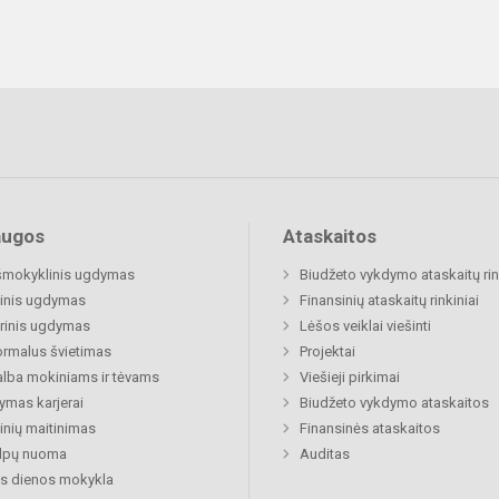
augos
Ataskaitos
šmokyklinis ugdymas
Biudžeto vykdymo ataskaitų rin
inis ugdymas
Finansinių ataskaitų rinkiniai
rinis ugdymas
Lėšos veiklai viešinti
rmalus švietimas
Projektai
lba mokiniams ir tėvams
Viešieji pirkimai
mas karjerai
Biudžeto vykdymo ataskaitos
nių maitinimas
Finansinės ataskaitos
alpų nuoma
Auditas
s dienos mokykla