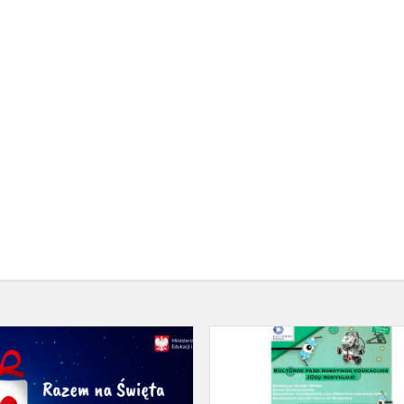
Akcja
„Razem
na
Święta”