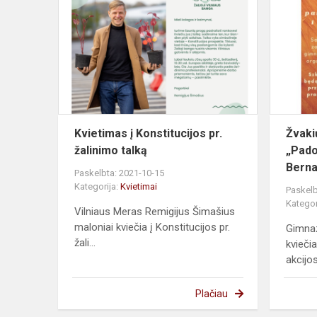
į
Konstitucijo
pr.
žalinimo
talką
Kvietimas į Konstitucijos pr.
Žvaki
žalinimo talką
„Pado
Berna
Paskelbta: 2021-10-15
Kategorija:
Kvietimai
Paskelb
Kategor
Vilniaus Meras Remigijus Šimašius
maloniai kviečia į Konstitucijos pr.
Gimnaz
žali...
kviečia
akcijo
Plačiau