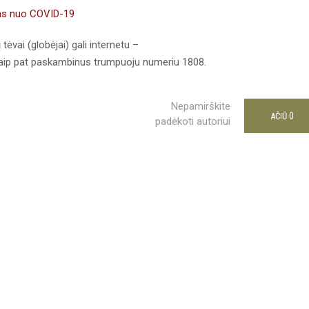
ams nuo COVID-19
 tėvai (globėjai) gali internetu –
taip pat paskambinus trumpuoju numeriu 1808.
Nepamirškite
0
AČIŪ
padėkoti autoriui