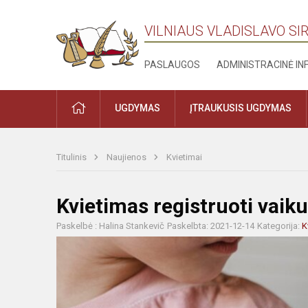
VILNIAUS VLADISLAVO S
PASLAUGOS
ADMINISTRACINĖ I
PRADŽIA
UGDYMAS
ĮTRAUKUSIS UGDYMAS
Titulinis
Naujienos
Kvietimai
Kvietimas registruoti vai
Paskelbė : Halina Stankevič
Paskelbta: 2021-12-14
Kategorija:
K