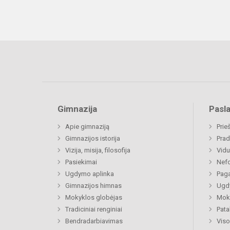
Gimnazija
Pasl
Apie gimnaziją
Prie
Gimnazijos istorija
Prad
Vizija, misija, filosofija
Vidu
Pasiekimai
Nefo
Ugdymo aplinka
Paga
Gimnazijos himnas
Ugdy
Mokyklos globėjas
Moki
Tradiciniai renginiai
Pat
Bendradarbiavimas
Viso