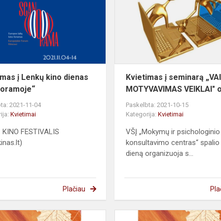
Lenkų
kino
dienas
„Scanoramoje“
imas į Lenkų kino dienas
Kvietimas į seminarą „VA
noramoje“
MOTYVAVIMAS VEIKLAI" o
ta: 2021-11-04
Paskelbta: 2021-10-15
ija:
Kvietimai
Kategorija:
Kvietimai
 KINO FESTIVALIS
VŠĮ „Mokymų ir psichologinio
inas.lt)
konsultavimo centras“ spalio
dieną organizuoja s...
Plačiau
Pla
Žvakių