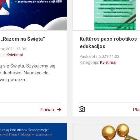
 „Razem na Święta”
Kultūros paso robotikos
edukacijos
ta: 2021-12-06
ija:
Kvietimai
Paskelbta: 2021-11-22
Kategorija:
Kvietimai
ją się Święta. Szykujemy się
h duchowo. Nauczyciele
ują w uczn...
Plačiau
Pla
Kvietimas
į