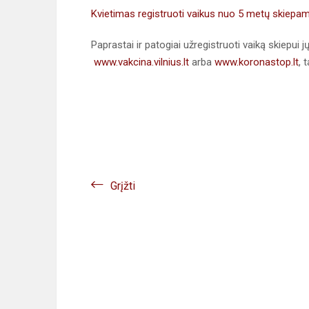
Kvietimas registruoti vaikus nuo 5 metų skiep
Paprastai ir patogiai užregistruoti vaiką skiepui jų
www.vakcina.vilnius.lt
arba
www.koronastop.lt
, 
Grįžti