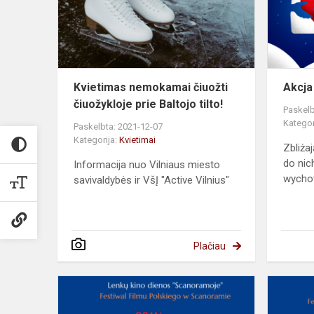
prie
Baltojo
tilto!
Kvietimas nemokamai čiuožti
Akcja
čiuožykloje prie Baltojo tilto!
Paskelb
Kategor
Paskelbta: 2021-12-07
Kategorija:
Kvietimai
Zbliża
do nic
Informacija nuo Vilniaus miesto
wychow
savivaldybės ir VšĮ "Active Vilnius"
Plačiau
Europejskie
Forum