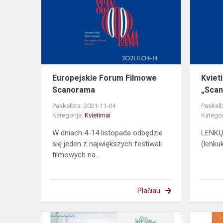
Filmowe
Scanorama
Europejskie Forum Filmowe
Kviet
Scanorama
„Sca
Paskelbta: 2021-11-04
Paskelb
Kategorija:
Kvietimai
Kategor
W dniach 4-14 listopada odbędzie
LENKŲ
się jeden z największych festiwali
(lenkuk
filmowych na...
Plačiau
Kvietimas