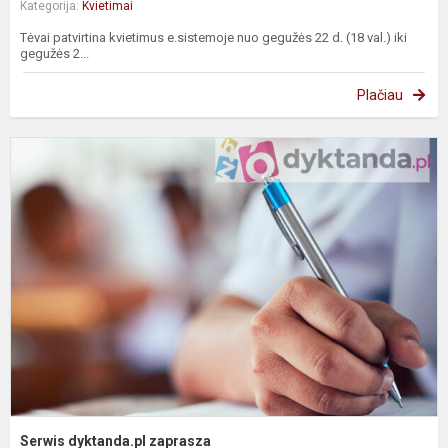
Kategorija:
Kvietimai
Tėvai patvirtina kvietimus e.sistemoje nuo gegužės 22 d. (18 val.) iki
gegužės 2...
Plačiau
S
d
z
Serwis dyktanda.pl zaprasza