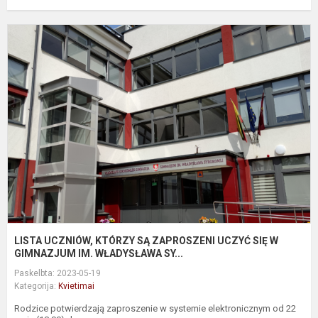
L
U
K
S
Z
U
S
G
I..
LISTA UCZNIÓW, KTÓRZY SĄ ZAPROSZENI UCZYĆ SIĘ W
GIMNAZJUM IM. WŁADYSŁAWA SY...
Paskelbta: 2023-05-19
Kategorija:
Kvietimai
Rodzice potwierdzają zaproszenie w systemie elektronicznym od 22