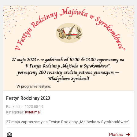
F
R
2
Festyn Rodzinny 2023
Paskelbta: 2023-05-19
Kategorija:
Kvietimai
27 maja zapraszamy na Festyn Rodzinny „Majówka w Syrokomlówce“
Plačiau