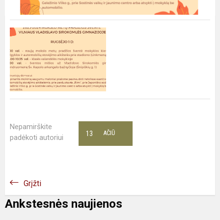
Nepamirškite
13
AČIŪ
padėkoti autoriui
Grįžti
Ankstesnės naujienos