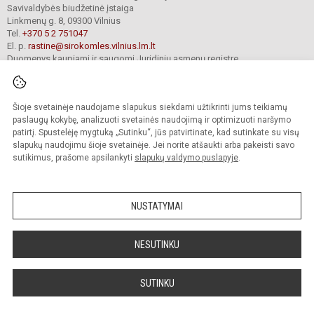
Savivaldybės biudžetinė įstaiga
Linkmenų g. 8, 09300 Vilnius
Tel.
+370 5 2 751047
El. p.
rastine@sirokomles.vilnius.lm.lt
Duomenys kaupiami ir saugomi Juridinių asmenų registre
Įmonės kodas 190001462
Šioje svetainėje naudojame slapukus siekdami užtikrinti jums teikiamų
paslaugų kokybę, analizuoti svetainės naudojimą ir optimizuoti naršymo
© 2020. Vilniaus Vladislavo Sirokomlės gimnazija. Visos teisės saugomos.
Kopijuoti turinį be raštiško gimnazijos sutikimo griežtai draudžiama.
patirtį. Spustelėję mygtuką „Sutinku“, jūs patvirtinate, kad sutinkate su visų
slapukų naudojimu šioje svetainėje. Jei norite atšaukti arba pakeisti savo
Versija neįgaliesiems
Slapukų valdymas
sutikimus, prašome apsilankyti
slapukų valdymo puslapyje
.
author_cleverphant
NUSTATYMAI
NESUTINKU
SUTINKU