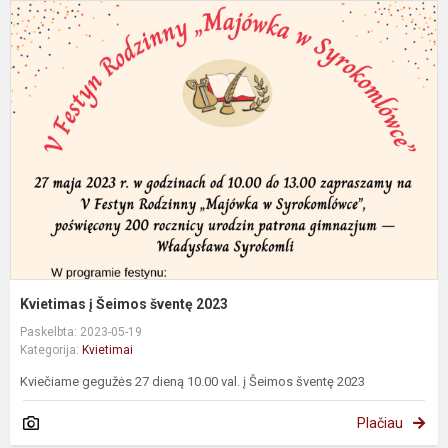
K
į
Š
š
2
Kvietimas į Šeimos šventę 2023
Paskelbta: 2023-05-19
Kategorija:
Kvietimai
Kviečiame gegužės 27 dieną 10.00 val. į Šeimos šventę 2023
Plačiau