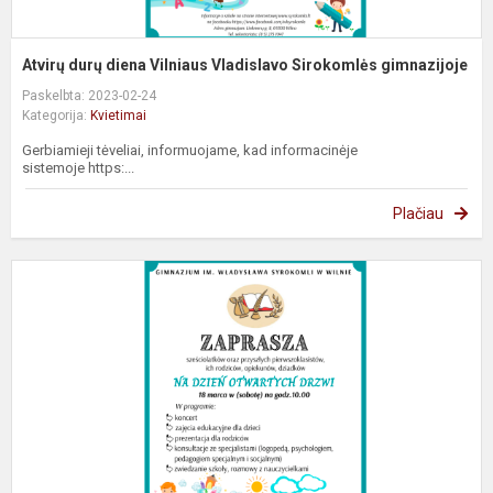
Atvirų durų diena Vilniaus Vladislavo Sirokomlės gimnazijoje
Paskelbta: 2023-02-24
Kategorija:
Kvietimai
Gerbiamieji tėveliai, informuojame, kad informacinėje
sistemoje https:...
Plačiau
D
O
D
G
i
W
S