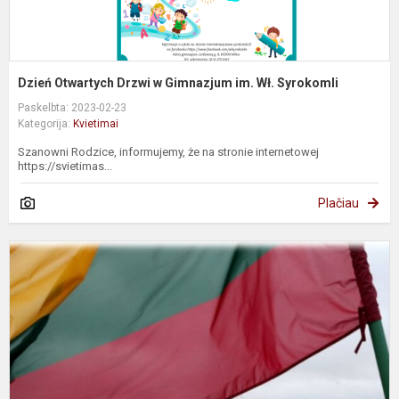
Dzień Otwartych Drzwi w Gimnazjum im. Wł. Syrokomli
Paskelbta: 2023-02-23
Kategorija:
Kvietimai
Szanowni Rodzice, informujemy, że na stronie internetowej
https://svietimas...
Plačiau
K
p
V
1
ą
ir
L