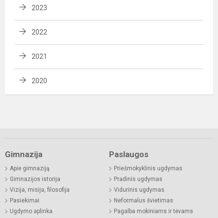
2023
2022
2021
2020
Gimnazija
Paslaugos
Apie gimnaziją
Priešmokyklinis ugdymas
Gimnazijos istorija
Pradinis ugdymas
Vizija, misija, filosofija
Vidurinis ugdymas
Pasiekimai
Neformalus švietimas
Ugdymo aplinka
Pagalba mokiniams ir tėvams