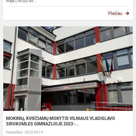
maja (18.00) do...
Plačiau
M
K
M
V
V
S
G.
MOKINIŲ, KVIEČIAMŲ MOKYTIS VILNIAUS VLADISLAVO
SIROKOMLĖS GIMNAZIJOJE 2023-...
Paskelbta: 2023-05-19