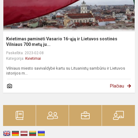
s
Vi
Kvietimas paminėti Vasario 16-ąją ir Lietuvos sostinės
Vilniaus 700 metų ju...
Paskelbta: 2023-02-08
Kategorija:
Kvietimai
Vilniaus miesto savivaldybė kartu su Lituanistų sambūriu ir Lietuvos
istorijos m...
Plačiau