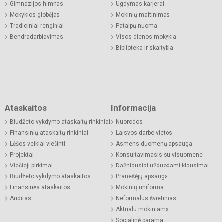
Gimnazijos himnas
Ugdymas karjerai
Mokyklos globėjas
Mokinių maitinimas
Tradiciniai renginiai
Patalpų nuoma
Bendradarbiavimas
Visos dienos mokykla
Biblioteka ir skaitykla
Ataskaitos
Informacija
Biudžeto vykdymo ataskaitų rinkiniai
Nuorodos
Finansinių ataskaitų rinkiniai
Laisvos darbo vietos
Lėšos veiklai viešinti
Asmens duomenų apsauga
Projektai
Konsultavimasis su visuomene
Viešieji pirkimai
Dažniausiai užduodami klausimai
Biudžeto vykdymo ataskaitos
Pranešėjų apsauga
Finansinės ataskaitos
Mokinių uniforma
Auditas
Neformalus švietimas
Aktualu mokiniams
Socialinė parama