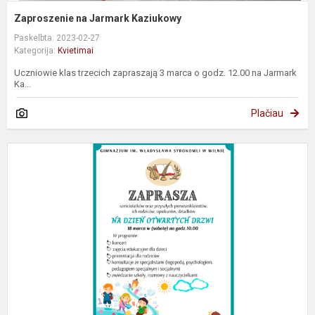
Zaproszenie na Jarmark Kaziukowy
Paskelbta: 2023-02-27
Kategorija:
Kvietimai
Uczniowie klas trzecich zapraszają 3 marca o godz. 12.00 na Jarmark
Ka...
Plačiau
A
d
d
V
V
S
g