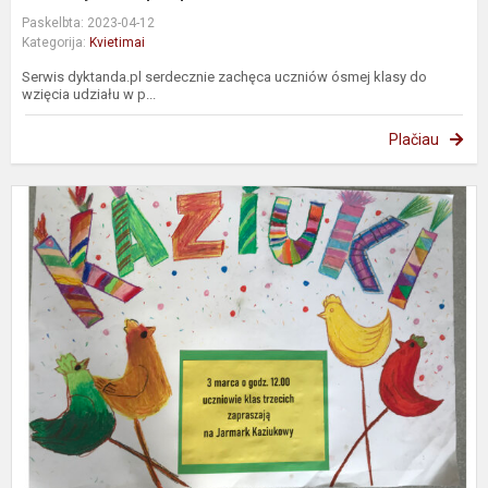
Paskelbta: 2023-04-12
Kategorija:
Kvietimai
Serwis dyktanda.pl serdecznie zachęca uczniów ósmej klasy do
wzięcia udziału w p...
Plačiau
Z
n
J
K