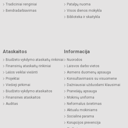
Tradiciniai renginiai
Patalpų nuoma
Bendradarbiavimas
Visos dienos mokykla
Biblioteka ir skaitykla
Ataskaitos
Informacija
Biudžeto vykdymo ataskaitų rinkiniai
Nuorodos
Finansinių ataskaitų rinkiniai
Laisvos darbo vietos
Lėšos veiklai viešinti
Asmens duomenų apsauga
Projektai
Konsultavimasis su visuomene
Viešieji pirkimai
Dažniausiai užduodami klausimai
Biudžeto vykdymo ataskaitos
Pranešėjų apsauga
Finansinės ataskaitos
Mokinių uniforma
Auditas
Neformalus švietimas
Aktualu mokiniams
Socialinė parama
Korupcijos prevencija