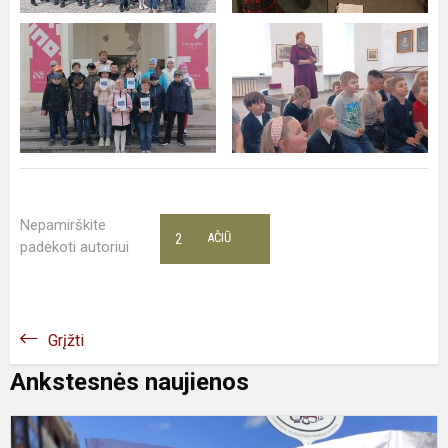
Nepamirškite
2
AČIŪ
padėkoti autoriui
Grįžti
Ankstesnės naujienos
D