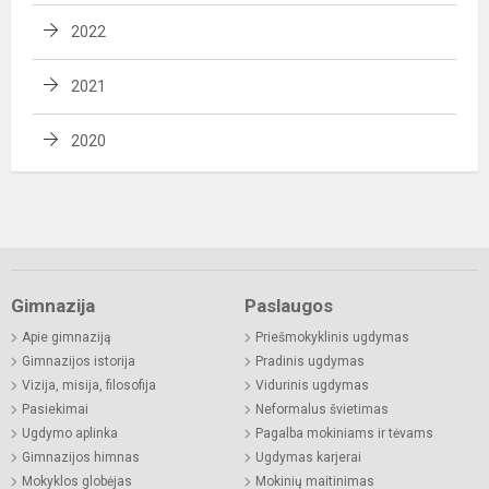
2022
2021
2020
Gimnazija
Paslaugos
Apie gimnaziją
Priešmokyklinis ugdymas
Gimnazijos istorija
Pradinis ugdymas
Vizija, misija, filosofija
Vidurinis ugdymas
Pasiekimai
Neformalus švietimas
Ugdymo aplinka
Pagalba mokiniams ir tėvams
Gimnazijos himnas
Ugdymas karjerai
Mokyklos globėjas
Mokinių maitinimas