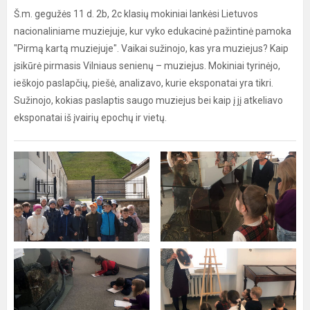
Š.m. gegužės 11 d. 2b, 2c klasių mokiniai lankėsi Lietuvos
nacionaliniame muziejuje, kur vyko edukacinė pažintinė pamoka
"Pirmą kartą muziejuje". Vaikai sužinojo, kas yra muziejus? Kaip
įsikūrė pirmasis Vilniaus senienų – muziejus. Mokiniai tyrinėjo,
ieškojo paslapčių, piešė, analizavo, kurie eksponatai yra tikri.
Sužinojo, kokias paslaptis saugo muziejus bei kaip į jį atkeliavo
eksponatai iš įvairių epochų ir vietų.