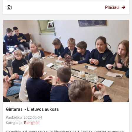
Plačiau
G
-
L
a
Gintaras - Lietuvos auksas
Paskelbta: 2022-05-04
Kategorija:
Renginiai