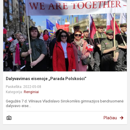
e
„
P
Dalyvavimas eisenoje „Parada Polskości”
Paskelbta: 2022-05-08
Kategorija:
Renginiai
Gegužės 7 d. Vilniaus Vladislavo Sirokomlės gimnazijos bendruomenė
dalyvavo eise...
Plačiau