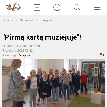
Paieška
Men
Titulinis
Naujienos
Renginiai
"Pirmą kartą muziejuje"!
Paskelbė : Halina Stankevič
Paskelbta: 2022-05-12
Kategorija:
Renginiai