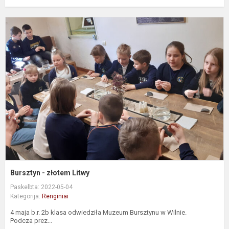
B
-
z
L
Bursztyn - złotem Litwy
Paskelbta: 2022-05-04
Kategorija:
Renginiai
4 maja b.r. 2b klasa odwiedziła Muzeum Bursztynu w Wilnie.
Podcza prez...