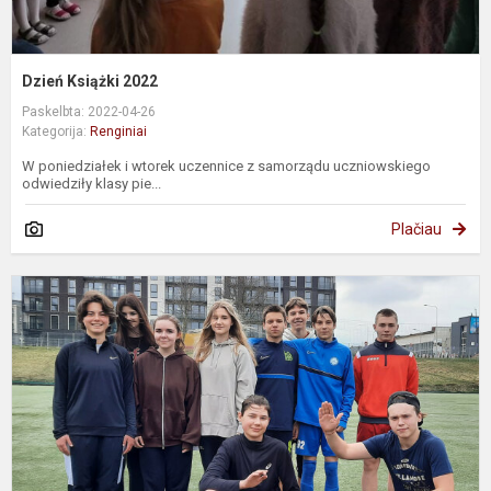
Dzień Książki 2022
Paskelbta: 2022-04-26
Kategorija:
Renginiai
W poniedziałek i wtorek uczennice z samorządu uczniowskiego
odwiedziły klasy pie...
Plačiau
T
P
N
k
8
II