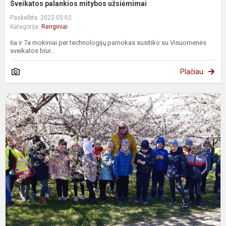
Sveikatos palankios mitybos užsiėmimai
Paskelbta: 2022-05-02
Kategorija:
Renginiai
6a ir 7a mokiniai per technologijų pamokas susitiko su Visuomenės
sveikatos biur...
Plačiau
,
r