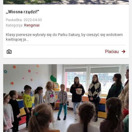
,,Wiosna rządzi!”
Paskelbta: 2022-04-30
Kategorija:
Renginiai
Klasy pierwsze wybrały się do Parku Sakury, by cieszyć się widokiem
kwitnącej ja...
Plačiau
D
K
2