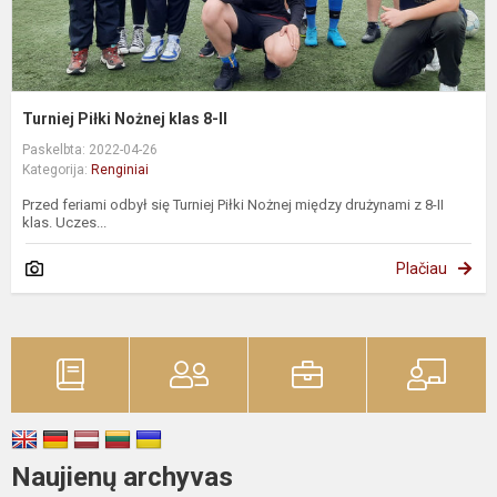
Turniej Piłki Nożnej klas 8-II
Paskelbta: 2022-04-26
Kategorija:
Renginiai
Przed feriami odbył się Turniej Piłki Nożnej między drużynami z 8-II
klas. Uczes...
Plačiau
Naujienų archyvas