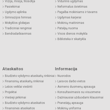
Vizija, misija, filosofija
Vidurinis ugdymas
Pasiekimai
Neformalus švietimas
Ugdymo aplinka
Pagalba mokiniams ir tėvams
Gimnazijos himnas
Ugdymas karjerai
Mokyklos globėjas
Mokinių maitinimas
Tradiciniai renginiai
Patalpų nuoma
Bendradarbiavimas
Visos dienos mokykla
Biblioteka ir skaitykla
Ataskaitos
Informacija
Biudžeto vykdymo ataskaitų rinkiniai
Nuorodos
Finansinių ataskaitų rinkiniai
Laisvos darbo vietos
Lėšos veiklai viešinti
Asmens duomenų apsauga
Projektai
Konsultavimasis su visuomene
Viešieji pirkimai
Dažniausiai užduodami klausimai
Biudžeto vykdymo ataskaitos
Pranešėjų apsauga
Finansinės ataskaitos
Mokinių uniforma