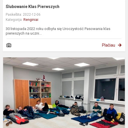
Ślubowanie Klas Pierwszych
Paskelbta: 2022-12-06
Kategorija:
Renginiai
30 listopada 2022 roku odbyła się Uroczystość Pasowania klas
pierwszych na uczni...
Plačiau
M
f