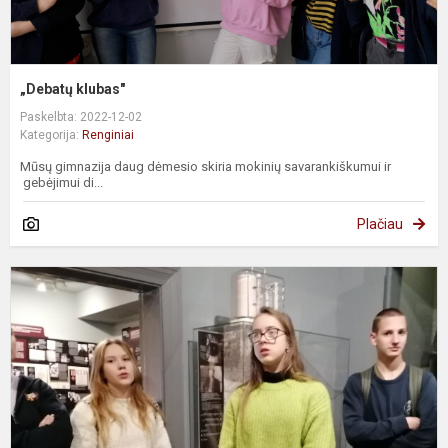
„Debatų klubas"
Paskelbta: 2022-12-02
Kategorija:
Renginiai
Mūsų gimnazija daug dėmesio skiria mokinių savarankiškumui ir
gebėjimui di...
Plačiau
E
į
p
-
p
a