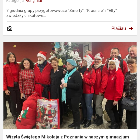
Kategorija:
Renginiai
7 grudnia grupy przygotowawcze "Smerfy", "Krasnale" i "Elfy"
zwiedziły unikatowe...
Plačiau
W
Ś
M
z
P
n
g
Wizyta Świętego Mikołaja z Poznania w naszym gimnazjum