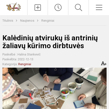
Paieška
Men
Titulinis
Naujienos
Renginiai
Kalėdinių atvirukų iš antrinių
žaliavų kūrimo dirbtuvės
Paskelbė : Halina Stankevič
Paskelbta: 2022-12-13
Kategorija:
Renginiai