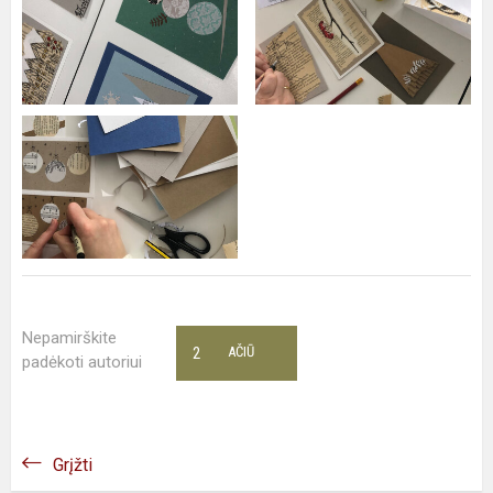
Nepamirškite
2
AČIŪ
padėkoti autoriui
Grįžti