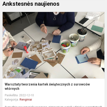
Ankstesnės naujienos
W
t
k
ś
z
s
w
Warsztaty tworzenia kartek świątecznych z surowców
wtórnych
Paskelbta: 2022-12-10
Kategorija:
Renginiai