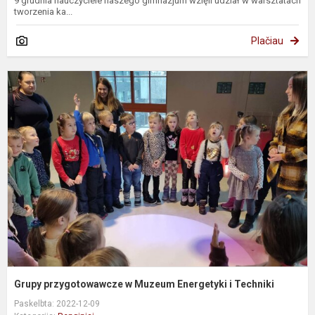
9 grudnia nauczyciele naszego gimnazjum wzięli udział w warsztatach
tworzenia ka...
Plačiau
G
p
M
E
i
T
Grupy przygotowawcze w Muzeum Energetyki i Techniki
Paskelbta: 2022-12-09