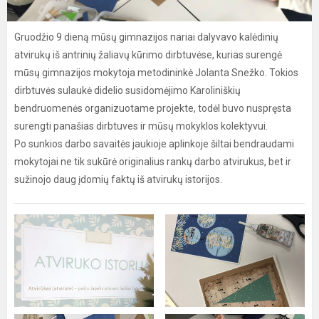
Gruodžio 9 dieną mūsų gimnazijos nariai dalyvavo kalėdinių
atvirukų iš antrinių žaliavų kūrimo dirbtuvėse, kurias surengė
mūsų gimnazijos mokytoja metodininkė Jolanta Snežko. Tokios
dirbtuvės sulaukė didelio susidomėjimo Karoliniškių
bendruomenės organizuotame projekte, todėl buvo nuspręsta
surengti panašias dirbtuves ir mūsų mokyklos kolektyvui.
Po sunkios darbo savaitės jaukioje aplinkoje šiltai bendraudami
mokytojai ne tik sukūrė originalius rankų darbo atvirukus, bet ir
sužinojo daug įdomių faktų iš atvirukų istorijos.