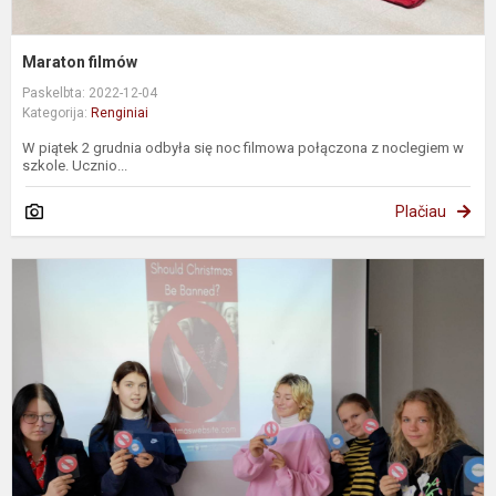
Maraton filmów
Paskelbta: 2022-12-04
Kategorija:
Renginiai
W piątek 2 grudnia odbyła się noc filmowa połączona z noclegiem w
szkole. Ucznio...
Plačiau
„
k