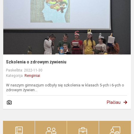
Szkolenia o zdrowym żywieniu
Paskelbta: 2022-11-30
Kategorija:
Renginiai
W naszym gimnazjum odbyły się szkolenia w klasach 5-ych i 6-ych o
zdrowym żywien...
Plačiau