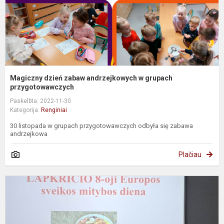
p
Magiczny dzień zabaw andrzejkowych w grupach
przygotowawczych
Paskelbta: 2022-11-30
Kategorija:
Renginiai
30 listopada w grupach przygotowawczych odbyła się zabawa
andrzejkowa
Plačiau
S
o
z
ż