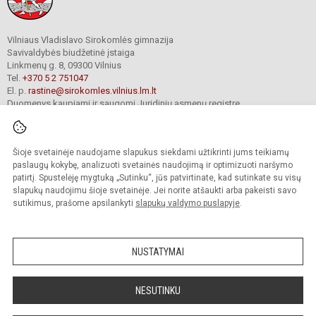
Vilniaus Vladislavo Sirokomlės gimnazija
Savivaldybės biudžetinė įstaiga
Linkmenų g. 8, 09300 Vilnius
Tel.
+370 5 2 751047
El. p.
rastine@sirokomles.vilnius.lm.lt
Duomenys kaupiami ir saugomi Juridinių asmenų registre
Įmonės kodas 190001462
Šioje svetainėje naudojame slapukus siekdami užtikrinti jums teikiamų
paslaugų kokybę, analizuoti svetainės naudojimą ir optimizuoti naršymo
© 2020. Vilniaus Vladislavo Sirokomlės gimnazija. Visos teisės saugomos.
Kopijuoti turinį be raštiško gimnazijos sutikimo griežtai draudžiama.
patirtį. Spustelėję mygtuką „Sutinku“, jūs patvirtinate, kad sutinkate su visų
slapukų naudojimu šioje svetainėje. Jei norite atšaukti arba pakeisti savo
Versija neįgaliesiems
Slapukų valdymas
sutikimus, prašome apsilankyti
slapukų valdymo puslapyje
.
author_cleverphant
NUSTATYMAI
NESUTINKU