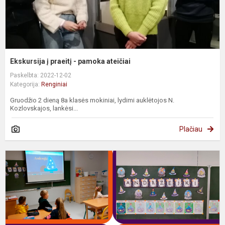
Ekskursija į praeitį - pamoka ateičiai
Paskelbta: 2022-12-02
Kategorija:
Renginiai
Gruodžio 2 dieną 8a klasės mokiniai, lydimi auklėtojos N.
Kozlovskajos, lankėsi...
Plačiau
M
d
z
a
g