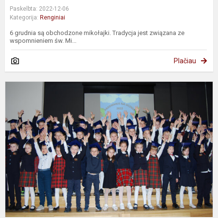
Paskelbta: 2022-12-06
Kategorija:
Renginiai
6 grudnia są obchodzone mikołajki. Tradycja jest związana ze
wspomnieniem św. Mi...
Plačiau
Ś
K
P