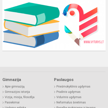
Gimnazija
Paslaugos
Apie gimnaziją
Priešmokyklinis ugdymas
Gimnazijos istorija
Pradinis ugdymas
Vizija, misija, filosofija
Vidurinis ugdymas
Pasiekimai
Neformalus švietimas
Ugdymo aplinka
Pagalba mokiniams ir tėvams