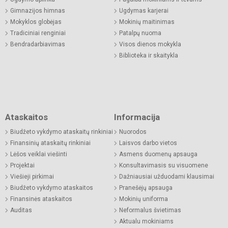
Gimnazijos himnas
Ugdymas karjerai
Mokyklos globėjas
Mokinių maitinimas
Tradiciniai renginiai
Patalpų nuoma
Bendradarbiavimas
Visos dienos mokykla
Biblioteka ir skaitykla
Ataskaitos
Informacija
Biudžeto vykdymo ataskaitų rinkiniai
Nuorodos
Finansinių ataskaitų rinkiniai
Laisvos darbo vietos
Lėšos veiklai viešinti
Asmens duomenų apsauga
Projektai
Konsultavimasis su visuomene
Viešieji pirkimai
Dažniausiai užduodami klausimai
Biudžeto vykdymo ataskaitos
Pranešėjų apsauga
Finansinės ataskaitos
Mokinių uniforma
Auditas
Neformalus švietimas
Aktualu mokiniams