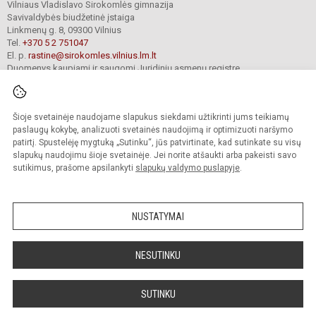
Vilniaus Vladislavo Sirokomlės gimnazija
Savivaldybės biudžetinė įstaiga
Linkmenų g. 8, 09300 Vilnius
Tel.
+370 5 2 751047
El. p.
rastine@sirokomles.vilnius.lm.lt
Duomenys kaupiami ir saugomi Juridinių asmenų registre
Įmonės kodas 190001462
Šioje svetainėje naudojame slapukus siekdami užtikrinti jums teikiamų
paslaugų kokybę, analizuoti svetainės naudojimą ir optimizuoti naršymo
© 2020. Vilniaus Vladislavo Sirokomlės gimnazija. Visos teisės saugomos.
Kopijuoti turinį be raštiško gimnazijos sutikimo griežtai draudžiama.
patirtį. Spustelėję mygtuką „Sutinku“, jūs patvirtinate, kad sutinkate su visų
slapukų naudojimu šioje svetainėje. Jei norite atšaukti arba pakeisti savo
Versija neįgaliesiems
Slapukų valdymas
sutikimus, prašome apsilankyti
slapukų valdymo puslapyje
.
author_cleverphant
NUSTATYMAI
NESUTINKU
SUTINKU