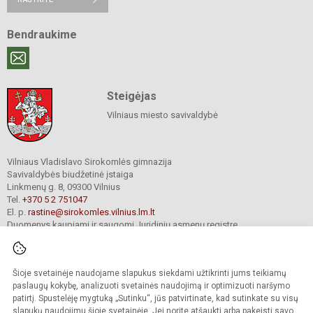
Bendraukime
Steigėjas
Vilniaus miesto savivaldybė
Vilniaus Vladislavo Sirokomlės gimnazija
Savivaldybės biudžetinė įstaiga
Linkmenų g. 8, 09300 Vilnius
Tel.
+370 5 2 751047
El. p.
rastine@sirokomles.vilnius.lm.lt
Duomenys kaupiami ir saugomi Juridinių asmenų registre
Įmonės kodas 190001462
Šioje svetainėje naudojame slapukus siekdami užtikrinti jums teikiamų
paslaugų kokybę, analizuoti svetainės naudojimą ir optimizuoti naršymo
© 2020. Vilniaus Vladislavo Sirokomlės gimnazija. Visos teisės saugomos.
Kopijuoti turinį be raštiško gimnazijos sutikimo griežtai draudžiama.
patirtį. Spustelėję mygtuką „Sutinku“, jūs patvirtinate, kad sutinkate su visų
slapukų naudojimu šioje svetainėje. Jei norite atšaukti arba pakeisti savo