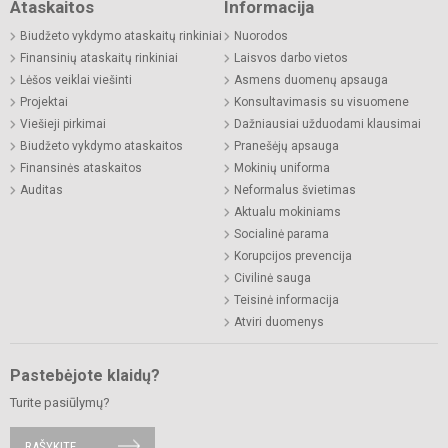
Ataskaitos
Informacija
Biudžeto vykdymo ataskaitų rinkiniai
Nuorodos
Finansinių ataskaitų rinkiniai
Laisvos darbo vietos
Lėšos veiklai viešinti
Asmens duomenų apsauga
Projektai
Konsultavimasis su visuomene
Viešieji pirkimai
Dažniausiai užduodami klausimai
Biudžeto vykdymo ataskaitos
Pranešėjų apsauga
Finansinės ataskaitos
Mokinių uniforma
Auditas
Neformalus švietimas
Aktualu mokiniams
Socialinė parama
Korupcijos prevencija
Civilinė sauga
Teisinė informacija
Atviri duomenys
Pastebėjote klaidų?
Turite pasiūlymų?
RAŠYKITE