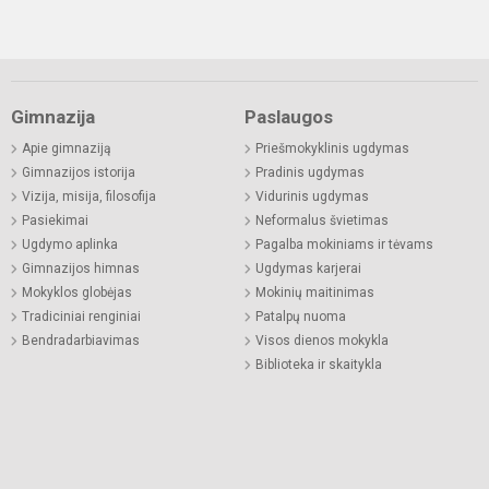
Gimnazija
Paslaugos
Apie gimnaziją
Priešmokyklinis ugdymas
Gimnazijos istorija
Pradinis ugdymas
Vizija, misija, filosofija
Vidurinis ugdymas
Pasiekimai
Neformalus švietimas
Ugdymo aplinka
Pagalba mokiniams ir tėvams
Gimnazijos himnas
Ugdymas karjerai
Mokyklos globėjas
Mokinių maitinimas
Tradiciniai renginiai
Patalpų nuoma
Bendradarbiavimas
Visos dienos mokykla
Biblioteka ir skaitykla