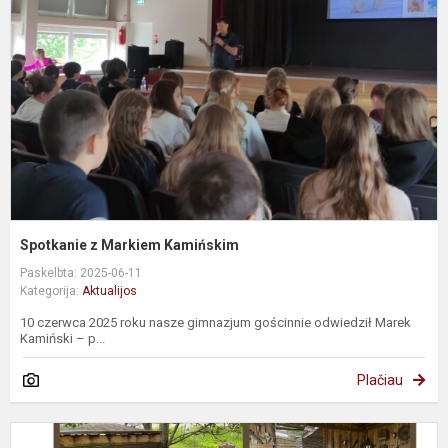
K
Spotkanie z Markiem Kamińskim
Paskelbta: 2025-06-11
Kategorija:
Aktualijos
10 czerwca 2025 roku nasze gimnazjum gościnnie odwiedził Marek
Kamiński – p...
Plačiau
W