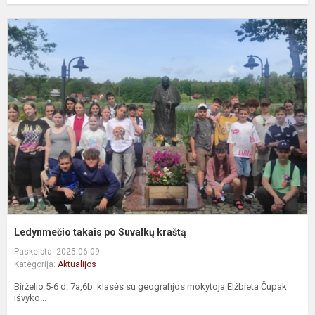
L
t
p
S
k
Ledynmečio takais po Suvalkų kraštą
Paskelbta: 2025-06-09
Kategorija:
Aktualijos
Birželio 5-6 d. 7a,6b klasės su geografijos mokytoja Elžbieta Čupak
išvyko...