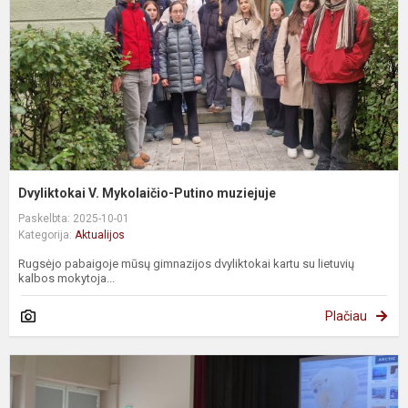
m
Dvyliktokai V. Mykolaičio-Putino muziejuje
Paskelbta: 2025-10-01
Kategorija:
Aktualijos
Rugsėjo pabaigoje mūsų gimnazijos dvyliktokai kartu su lietuvių
kalbos mokytoja...
Plačiau
S
z
M