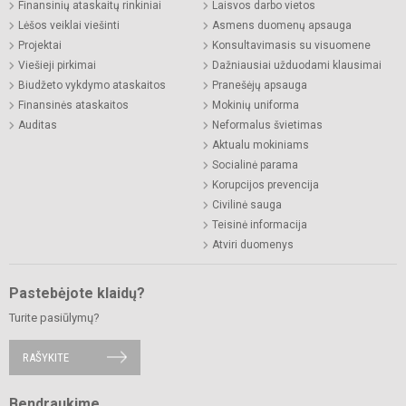
Finansinių ataskaitų rinkiniai
Laisvos darbo vietos
Lėšos veiklai viešinti
Asmens duomenų apsauga
Projektai
Konsultavimasis su visuomene
Viešieji pirkimai
Dažniausiai užduodami klausimai
Biudžeto vykdymo ataskaitos
Pranešėjų apsauga
Finansinės ataskaitos
Mokinių uniforma
Auditas
Neformalus švietimas
Aktualu mokiniams
Socialinė parama
Korupcijos prevencija
Civilinė sauga
Teisinė informacija
Atviri duomenys
Pastebėjote klaidų?
Turite pasiūlymų?
RAŠYKITE
Bendraukime