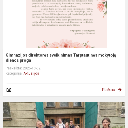
di
Gimnazijos direktorės sveikinimas Tarptautinės mokytojų
dienos proga
Paskelbta: 2025-10-02
Kategorija:
Aktualijos
Plačiau
D
V.
M
P