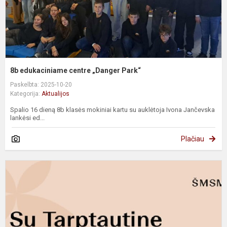
8b edukaciniame centre „Danger Park“
Paskelbta: 2025-10-20
Kategorija:
Aktualijos
Spalio 16 dieną 8b klasės mokiniai kartu su auklėtoja Ivona Jančevska
lankėsi ed...
Plačiau
M
R
P
s
T
m