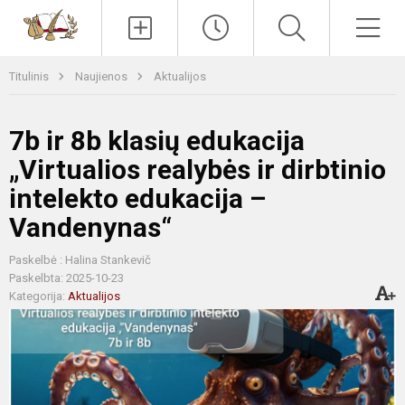
Paieška
Men
Titulinis
Naujienos
Aktualijos
7b ir 8b klasių edukacija
„Virtualios realybės ir dirbtinio
intelekto edukacija –
Vandenynas“
Paskelbė : Halina Stankevič
Paskelbta: 2025-10-23
Kategorija:
Aktualijos