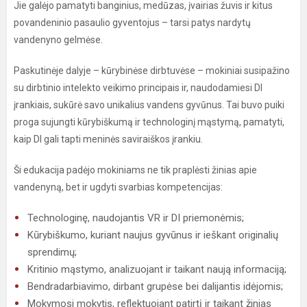
Jie galėjo pamatyti banginius, medūzas, įvairias žuvis ir kitus
povandeninio pasaulio gyventojus – tarsi patys nardytų
vandenyno gelmėse.
Paskutinėje dalyje – kūrybinėse dirbtuvėse – mokiniai susipažino
su dirbtinio intelekto veikimo principais ir, naudodamiesi DI
įrankiais, sukūrė savo unikalius vandens gyvūnus. Tai buvo puiki
proga sujungti kūrybiškumą ir technologinį mąstymą, pamatyti,
kaip DI gali tapti meninės saviraiškos įrankiu.
Ši edukacija padėjo mokiniams ne tik praplėsti žinias apie
vandenyną, bet ir ugdyti svarbias kompetencijas:
Technologinę, naudojantis VR ir DI priemonėmis;
Kūrybiškumo, kuriant naujus gyvūnus ir ieškant originalių
sprendimų;
Kritinio mąstymo, analizuojant ir taikant naują informaciją;
Bendradarbiavimo, dirbant grupėse bei dalijantis idėjomis;
Mokymosi mokytis, reflektuojant patirtį ir taikant žinias