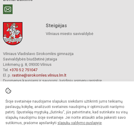
Steigėjas
Vilniaus miesto savivaldybė
Vilniaus Vladislavo Sirokomlės gimnazija
Savivaldybės biudžetinė įstaiga
Linkmenų g. 8, 09300 Vilnius
Tel.
+370 5 2 751047
El. p.
rastine@sirokomles.vilnius.lm.lt
Duomenys kaupiami ir saugomi Juridinių asmenų registre
Įmonės kodas 190001462
Šioje svetainėje naudojame slapukus siekdami užtikrinti jums teikiamų
paslaugų kokybę, analizuoti svetainės naudojimą ir optimizuoti naršymo
© 2020. Vilniaus Vladislavo Sirokomlės gimnazija. Visos teisės saugomos.
Kopijuoti turinį be raštiško gimnazijos sutikimo griežtai draudžiama.
patirtį. Spustelėję mygtuką „Sutinku“, jūs patvirtinate, kad sutinkate su visų
slapukų naudojimu šioje svetainėje. Jei norite atšaukti arba pakeisti savo
Versija neįgaliesiems
Slapukų valdymas
sutikimus, prašome apsilankyti
slapukų valdymo puslapyje
.
author_cleverphant