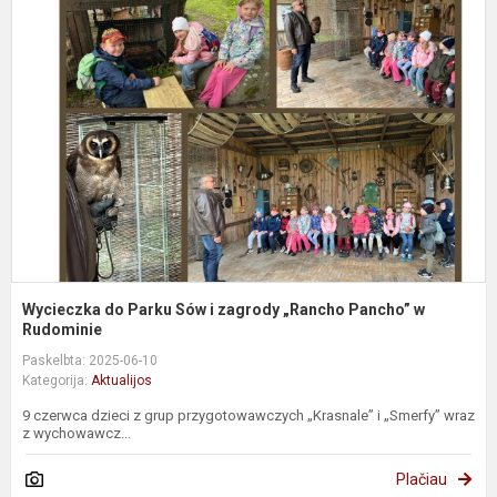
d
P
S
i
z
„
P
R
Wycieczka do Parku Sów i zagrody „Rancho Pancho” w
Rudominie
Paskelbta: 2025-06-10
Kategorija:
Aktualijos
9 czerwca dzieci z grup przygotowawczych „Krasnale” i „Smerfy” wraz
z wychowawcz...
Plačiau