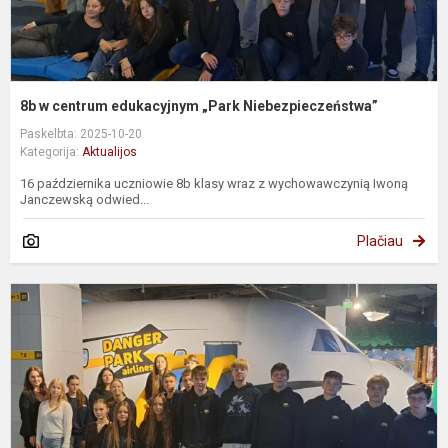
8b w centrum edukacyjnym „Park Niebezpieczeństwa”
Paskelbta: 2025-10-20
Kategorija:
Aktualijos
16 października uczniowie 8b klasy wraz z wychowawczynią Iwoną
Janczewską odwied...
Plačiau
8
e
c
P