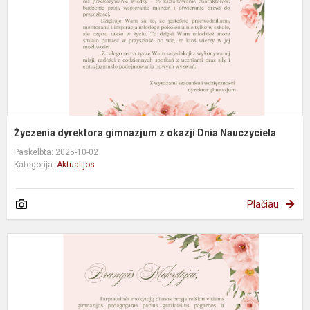
D
N
Życzenia dyrektora gimnazjum z okazji Dnia Nauczyciela
Paskelbta: 2025-10-02
Kategorija:
Aktualijos
Plačiau
G
d
s
T
m