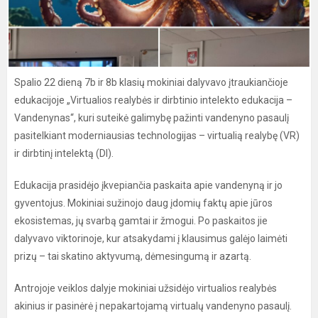
Spalio 22 dieną 7b ir 8b klasių mokiniai dalyvavo įtraukiančioje
edukacijoje „Virtualios realybės ir dirbtinio intelekto edukacija –
Vandenynas“, kuri suteikė galimybę pažinti vandenyno pasaulį
pasitelkiant moderniausias technologijas – virtualią realybę (VR)
ir dirbtinį intelektą (DI).
Edukacija prasidėjo įkvepiančia paskaita apie vandenyną ir jo
gyventojus. Mokiniai sužinojo daug įdomių faktų apie jūros
ekosistemas, jų svarbą gamtai ir žmogui. Po paskaitos jie
dalyvavo viktorinoje, kur atsakydami į klausimus galėjo laimėti
prizų – tai skatino aktyvumą, dėmesingumą ir azartą.
Antrojoje veiklos dalyje mokiniai užsidėjo virtualios realybės
akinius ir pasinėrė į nepakartojamą virtualų vandenyno pasaulį.