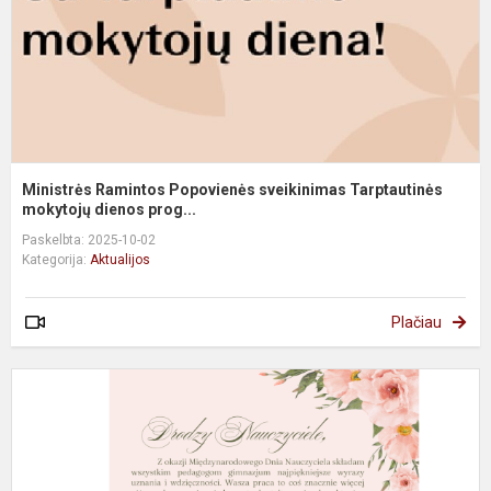
Ministrės Ramintos Popovienės sveikinimas Tarptautinės
mokytojų dienos prog...
Paskelbta: 2025-10-02
Kategorija:
Aktualijos
Plačiau
Ż
d
g
z
o