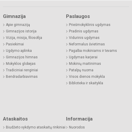
Gimnazija
Paslaugos
Apie gimnaziją
Priešmokyklinis ugdymas
Gimnazijos istorija
Pradinis ugdymas
Vizija, misija, filosofija
Vidurinis ugdymas
Pasiekimai
Neformalus švietimas
Ugdymo aplinka
Pagalba mokiniams ir tėvams
Gimnazijos himnas
Ugdymas karjerai
Mokyklos globėjas
Mokinių maitinimas
Tradiciniai renginiai
Patalpų nuoma
Bendradarbiavimas
Visos dienos mokykla
Biblioteka ir skaitykla
Ataskaitos
Informacija
Biudžeto vykdymo ataskaitų rinkiniai
Nuorodos