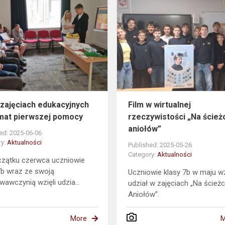
7b
na
zajęciach
źnie
edukacyjnych
na
temat
pierwszej
pomocy
 zajęciach edukacyjnych
Film w wirtualnej
mat pierwszej pomocy
rzeczywistości „Na ścież
aniołów”
ed: 2025-06-06
ry:
Aktualności
Published: 2025-05-26
Category:
Aktualności
czątku czerwca uczniowie
7b wraz ze swoją
Uczniowie klasy 7b w maju wz
awczynią wzięli udzia...
udział w zajęciach „Na ścież
Aniołów”.
More
M