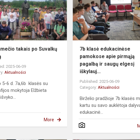
po
Suvalkų
kraštą
mečio takais po Suvalkų
7b klasė edukacinėse
ą
pamokose apie pirmąją
pagalbą ir saugų elgesį
ed: 2025-06-09
iškylauj...
ry:
Aktualności
Published: 2025-06-09
io 5-6 d. 7a,6b klasės su
Category:
Aktualności
fijos mokytoja Elžbieta
išvyko...
Birželio pradžioje 7b klasės m
kartu su savo auklėtoja daly
edukacinė...
More
M