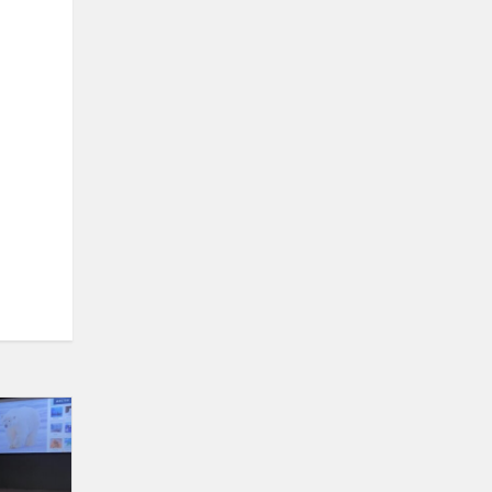
Spotkanie
z
Markiem
Kamińskim