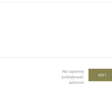
Nie zapomnij
1
AČIŪ
podziękować
autorowi