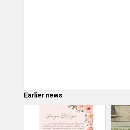
Earlier news
Gimnazijos
direktorės
sveikinimas
Tarptautinės