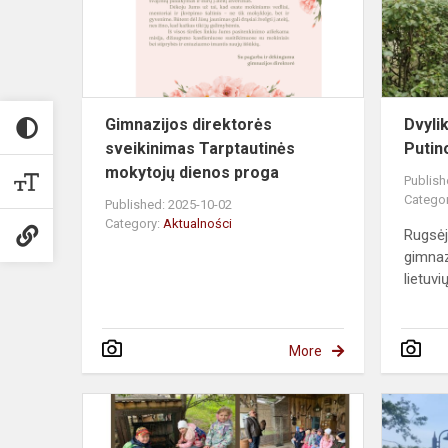
mokytojų
die...
Gimnazijos direktorės
Dvylik
sveikinimas Tarptautinės
Putin
mokytojų dienos proga
Publish
Catego
Published: 2025-10-02
Category:
Aktualności
Rugsė
gimnaz
lietuvi
More
Wycieczka
do