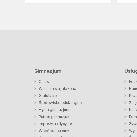
Gimnazjum
Usług
O nas
Eduk
Wizja, misja, filozofia
Nau
Gratulacje
Kszt
Środowisko edukacyjne
Zaję
Hymn gimnazjum
Kari
Patron gimnazjum
Pom
Imprezy tradycyjne
Żywi
Współpracujemy
Wyn