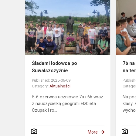
Śladami
lodowca
po
Suwalszczy
Śladami lodowca po
7b na
Suwalszczyźnie
na te
Published: 2025-06-09
Publish
Category:
Aktualności
Catego
5-6 czerwca uczniowie 7a i 6b wraz
Na po
z nauczycielką geografii Elżbietą
klasy 
Czupak i ro...
wychow
More