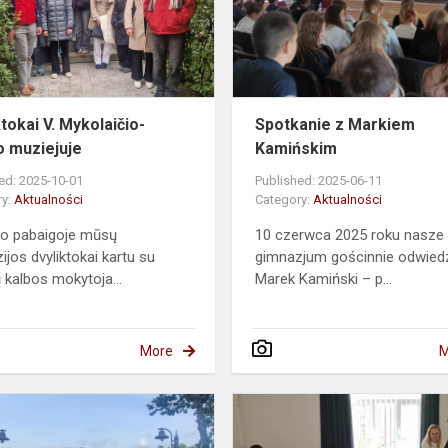
muziejuje
tokai V. Mykolaičio-
Spotkanie z Markiem
o muziejuje
Kamińskim
ed: 2025-10-01
Published: 2025-06-11
ry:
Aktualności
Category:
Aktualności
jo pabaigoje mūsų
10 czerwca 2025 roku nasze
ijos dvyliktokai kartu su
gimnazjum gościnnie odwiedz
ų kalbos mokytoja...
Marek Kamiński – p...
More
M
Ledynmečio
takais