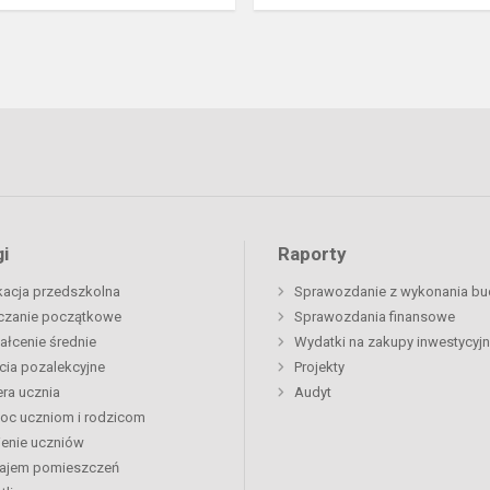
i
Raporty
acja przedszkolna
Sprawozdanie z wykonania bu
czanie początkowe
Sprawozdania finansowe
ałcenie średnie
Wydatki na zakupy inwestycyj
cia pozalekcyjne
Projekty
era ucznia
Audyt
oc uczniom i rodzicom
enie uczniów
ajem pomieszczeń