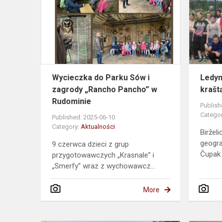
Parku
Sów
i
zagrody
„Rancho
Pancho”
w
Wycieczka do Parku Sów i
Ledyn
Rudomini...
zagrody „Rancho Pancho” w
krašt
Rudominie
Publish
Catego
Published: 2025-06-10
Category:
Aktualności
Biržel
geogra
9 czerwca dzieci z grup
Čupak 
przygotowawczych „Krasnale” i
„Smerfy” wraz z wychowawcz...
More