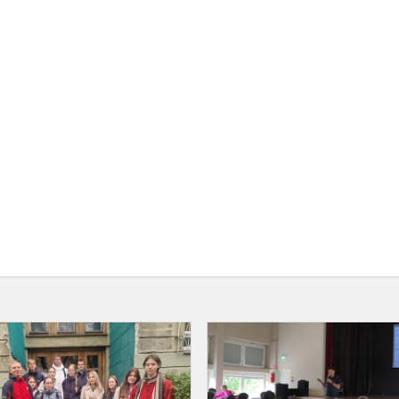
Dvyliktokai
V.
Mykolaičio-
Putino