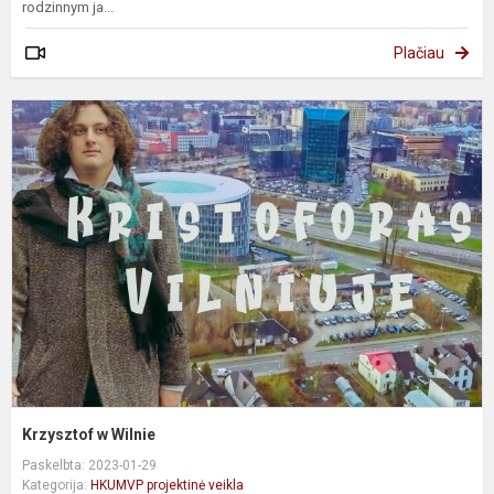
rodzinnym ja...
Plačiau
K
W
Krzysztof w Wilnie
Paskelbta: 2023-01-29
Kategorija:
HKUMVP projektinė veikla