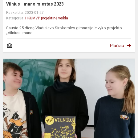
Vilnius - mano miestas 2023
Paskelbta: 2023-01-27
Kategorija:
HKUMVP projektinė veikla
Sausio 25 dieną Vladislavo Sirokomlės gimnazijoje vyko projekto
„Vilnius - mano...
Plačiau
Š
s
V