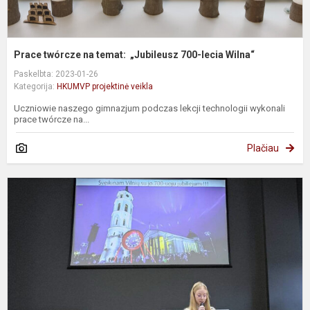
Prace twórcze na temat: „Jubileusz 700-lecia Wilna“
Paskelbta: 2023-01-26
Kategorija:
HKUMVP projektinė veikla
Uczniowie naszego gimnazjum podczas lekcji technologii wykonali
prace twórcze na...
Plačiau
K
„
–
m
m