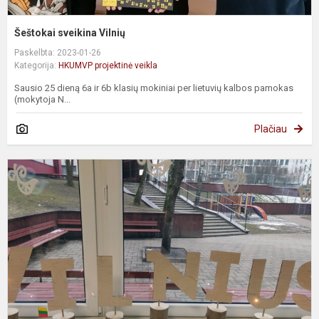
Šeštokai sveikina Vilnių
Paskelbta: 2023-01-26
Kategorija:
HKUMVP projektinė veikla
Sausio 25 dieną 6a ir 6b klasių mokiniai per lietuvių kalbos pamokas
(mokytoja N...
Plačiau
P
t
n
t
„
7
l