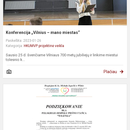
Konferencija „Vilnius – mano miestas“
Paskelbta: 2023-01-26
Kategorija:
HKUMVP projektinė veikla
Sausio 25 d. švenčiame Vilniaus 700 metų jubiliejų ir linkime miestui
tolesnio k...
Plačiau
P
z
„
z
z
K