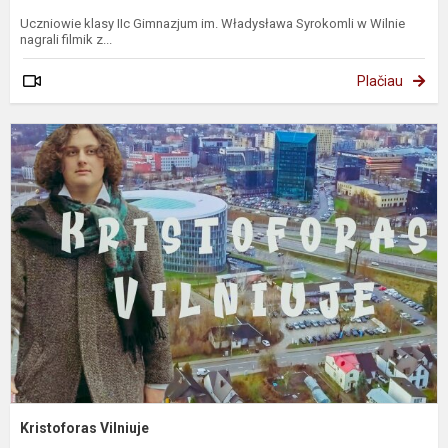
Uczniowie klasy IIc Gimnazjum im. Władysława Syrokomli w Wilnie
nagrali filmik z...
Plačiau
K
Kristoforas Vilniuje