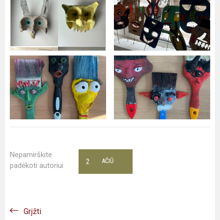
Nepamirškite
2
AČIŪ
padėkoti autoriui
Grįžti