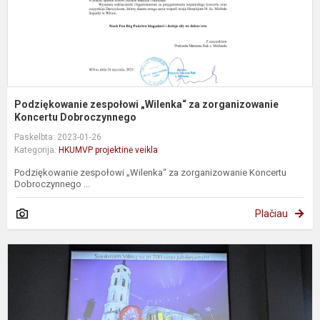
Podziękowanie zespołowi „Wilenka“ za zorganizowanie
Koncertu Dobroczynnego
Paskelbta: 2023-01-26
Kategorija:
HKUMVP projektinė veikla
Podziękowanie zespołowi „Wilenka“ za zorganizowanie Koncertu
Dobroczynnego ...
Plačiau
K
„
–
m
m