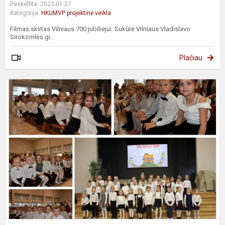
Paskelbta: 2023-01-27
Kategorija:
HKUMVP projektinė veikla
Filmas skirtas Vilniaus 700 jubiliejui. Sukūrė Vilniaus Vladislavo
Sirokomlės gi...
Plačiau
V
-
m
m
2