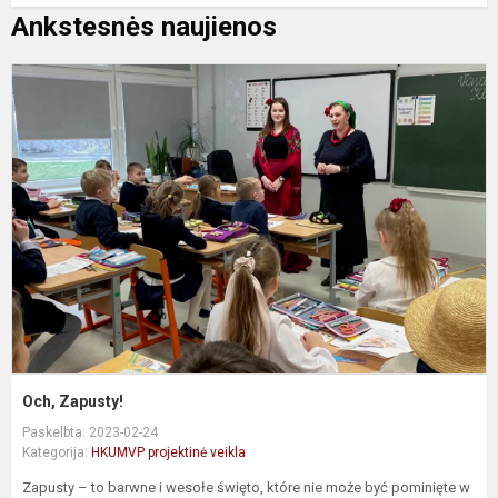
Ankstesnės naujienos
O
Z
Och, Zapusty!
Paskelbta: 2023-02-24
Kategorija:
HKUMVP projektinė veikla
Zapusty – to barwne i wesołe święto, które nie może być pominięte w