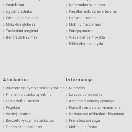
Pasiekimai
Neformalus švietimas
Ugdymo aplinka
Pagalba mokiniams ir tėvams
Gimnazijos himnas
Ugdymas karjerai
Mokyklos globėjas
Mokinių maitinimas
Tradiciniai renginiai
Patalpų nuoma
Bendradarbiavimas
Visos dienos mokykla
Biblioteka ir skaitykla
Ataskaitos
Informacija
Biudžeto vykdymo ataskaitų rinkiniai
Nuorodos
Finansinių ataskaitų rinkiniai
Laisvos darbo vietos
Lėšos veiklai viešinti
Asmens duomenų apsauga
Projektai
Konsultavimasis su visuomene
Viešieji pirkimai
Dažniausiai užduodami klausimai
Biudžeto vykdymo ataskaitos
Pranešėjų apsauga
Finansinės ataskaitos
Mokinių uniforma