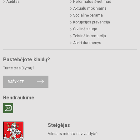
Auditas
Neformalus švietimas
Aktualu mokiniams
Socialinė parama
Korupcijos prevencija
Civilinė sauga
Teisinė informacija
Atviri duomenys
Pastebėjote klaidų?
Turite pasiūlymų?
RAŠYKITE
Bendraukime
Steigėjas
Vilniaus miesto savivaldybė