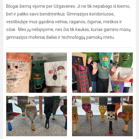
Blogai žiemą vijome per Užgavėnes. Ji ne tik nepabėgo iš kiemo,
bet ir paliko savo bendrininkus. Gimnazijos koridoriuose,
vestibiulyje mus gąsdina velniai, raganos, čigonai, meškos ir
ožiai. Mes jų nebijojome, nes čia tik kaukės, kurias gamino mūsų
gimnazijos mokiniai dailės ir technologijų pamokų metu.