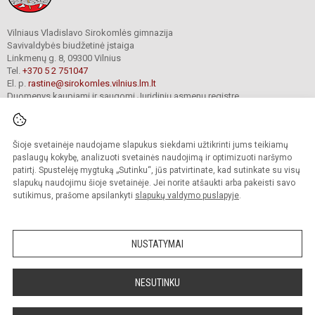
Vilniaus Vladislavo Sirokomlės gimnazija
Savivaldybės biudžetinė įstaiga
Linkmenų g. 8, 09300 Vilnius
Tel.
+370 5 2 751047
El. p.
rastine@sirokomles.vilnius.lm.lt
Duomenys kaupiami ir saugomi Juridinių asmenų registre
Įmonės kodas 190001462
Šioje svetainėje naudojame slapukus siekdami užtikrinti jums teikiamų
paslaugų kokybę, analizuoti svetainės naudojimą ir optimizuoti naršymo
© 2020. Vilniaus Vladislavo Sirokomlės gimnazija. Visos teisės saugomos.
Kopijuoti turinį be raštiško gimnazijos sutikimo griežtai draudžiama.
patirtį. Spustelėję mygtuką „Sutinku“, jūs patvirtinate, kad sutinkate su visų
slapukų naudojimu šioje svetainėje. Jei norite atšaukti arba pakeisti savo
Versija neįgaliesiems
Slapukų valdymas
sutikimus, prašome apsilankyti
slapukų valdymo puslapyje
.
author_cleverphant
NUSTATYMAI
NESUTINKU