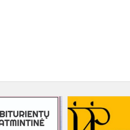
Atmintinė
abiturientams