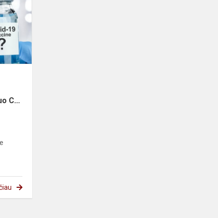
dažniausiai
abiturientų
užduodamus
klausimus
ap...
o C...
ie
čiau