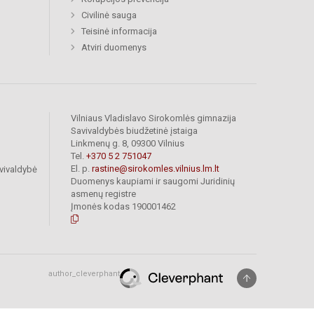
Civilinė sauga
Teisinė informacija
Atviri duomenys
Vilniaus Vladislavo Sirokomlės gimnazija
Savivaldybės biudžetinė įstaiga
Linkmenų g. 8, 09300 Vilnius
Tel.
+370 5 2 751047
El. p.
rastine@sirokomles.vilnius.lm.lt
vivaldybė
Duomenys kaupiami ir saugomi Juridinių
asmenų registre
Įmonės kodas 190001462
author_cleverphant