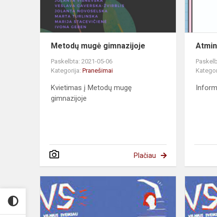
Metodų mugė gimnazijoje
Atmin
Paskelbta: 2021-05-06
Paskelb
Kategorija:
Pranešimai
Kategor
Kvietimas į Metodų mugę
Inform
gimnazijoje
Plačiau
Aktualne
informacje
Wileńskieg
Biura