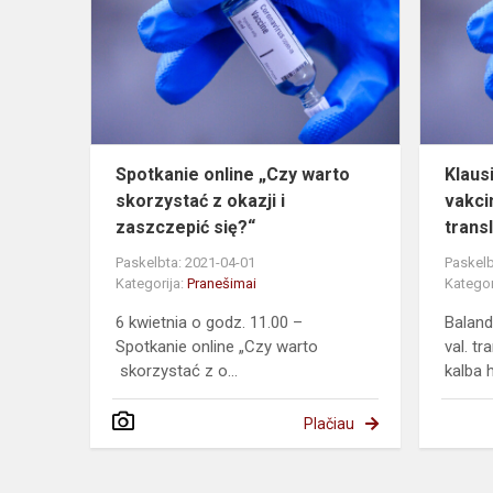
„Czy
warto
skorzystać
z
okazji
i
zaszcze...
Spotkanie online „Czy warto
Klaus
skorzystać z okazji i
vakci
zaszczepić się?“
transl
Paskelbta: 2021-04-01
Paskelb
Kategorija:
Pranešimai
Kategor
6 kwietnia o godz. 11.00 –
Baland
Spotkanie online „Czy warto
val. tr
skorzystać z o...
kalba 
Plačiau