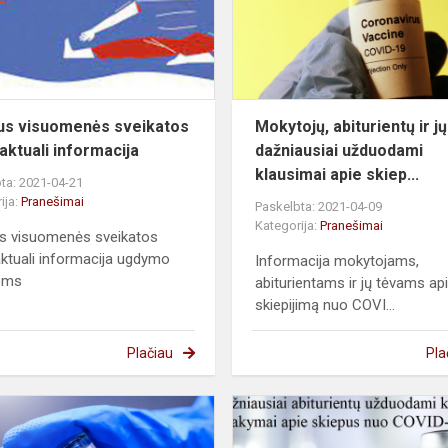
aktuali
..
informacija
aus visuomenės sveikatos
Mokytojų, abiturientų ir j
 aktuali informacija
dažniausiai užduodami
klausimai apie skiep...
ta: 2021-04-21
ija:
Pranešimai
Paskelbta: 2021-04-09
Kategorija:
Pranešimai
us visuomenės sveikatos
aktuali informacija ugdymo
Informacija mokytojams,
goms
abiturientams ir jų tėvams ap
skiepijimą nuo COVI...
Plačiau
Pla
Klausimai
į