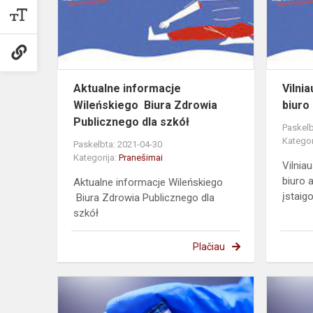
Zdrowia
Publicznego.
Aktualne informacje
Vilni
Wileńskiego Biura Zdrowia
biuro
Publicznego dla szkół
Paskelb
Kategor
Paskelbta: 2021-04-30
Kategorija:
Pranešimai
Vilnia
biuro 
Aktualne informacje Wileńskiego
įstai
Biura Zdrowia Publicznego dla
szkół
Plačiau
Spotkanie
online