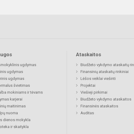
augos
Ataskaitos
šmokyklinis ugdymas
Biudžeto vykdymo ataskaitų rin
inis ugdymas
Finansinių ataskaitų rinkiniai
rinis ugdymas
Lėšos veiklai viešinti
rmalus švietimas
Projektai
lba mokiniams ir tėvams
Viešieji pirkimai
mas karjerai
Biudžeto vykdymo ataskaitos
nių maitinimas
Finansinės ataskaitos
alpų nuoma
Auditas
s dienos mokykla
ioteka ir skaitykla