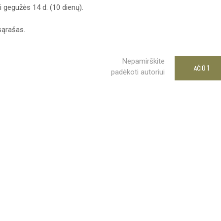
i gegužės 14 d. (10 dienų).
sąrašas.
Nepamirškite
1
AČIŪ
padėkoti autoriui