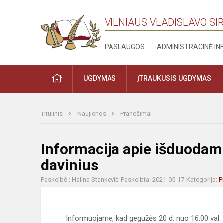
VILNIAUS VLADISLAVO S
PASLAUGOS
ADMINISTRACINĖ I
PRADŽIA
UGDYMAS
ĮTRAUKUSIS UGDYMAS
Titulinis
Naujienos
Pranešimai
Informacija apie išduoda
davinius
Paskelbė : Halina Stankevič
Paskelbta: 2021-05-17
Kategorija:
P
Informuojame, kad gegužės 20 d. nuo 16.00 val.