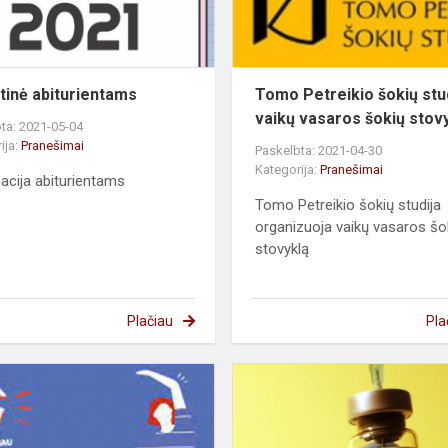
tinė abiturientams
Tomo Petreikio šokių stu
vaikų vasaros šokių stov
ta: 2021-05-04
ija:
Pranešimai
Paskelbta: 2021-04-30
Kategorija:
Pranešimai
acija abiturientams
Tomo Petreikio šokių studija
organizuoja vaikų vasaros šo
stovyklą
Plačiau
Pla
Vilniaus
visuomenės
o
sveikatos
biuro