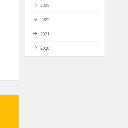
2023
2022
2021
2020
Tomo
Petreikio
šokių
studijos
vaikų