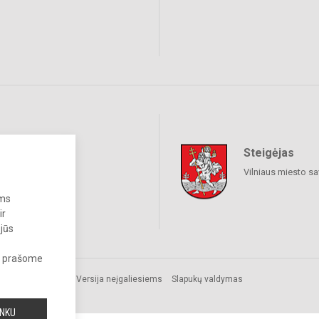
Steigėjas
raukime
Vilniaus miesto sa
ums
ir
 jūs
s, prašome
omos.
Versija neįgaliesiems
Slapukų valdymas
INKU