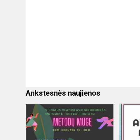
Ankstesnės naujienos
Metodų
mugė
gimnazijoje