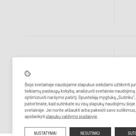
Pastebėjote klaidų?
Bend
Turite pasiūlymų?
RAŠYKITE
Šioje svetainėje naudojame slapukus siekdami užtikrinti j
teikiamų paslaugų kokybę, analizuoti svetainės naudojimą 
optimizuoti naršymo patirtį. Spustelėję mygtuką „Sutinku“,
patvirtinate, kad sutinkate su visų slapukų naudojimu šioje
svetainėje. Jei norite atšaukti arba pakeisti savo sutikimu
apsilankyti
slapukų valdymo puslapyje
.
© 2020. Vilniaus Vladislavo Sirokomlės gimnazija. Visos teisės saug
Kopijuoti turinį be raštiško gimnazijos sutikimo griežtai draudžiama.
NUSTATYMAI
NESUTINKU
SUT