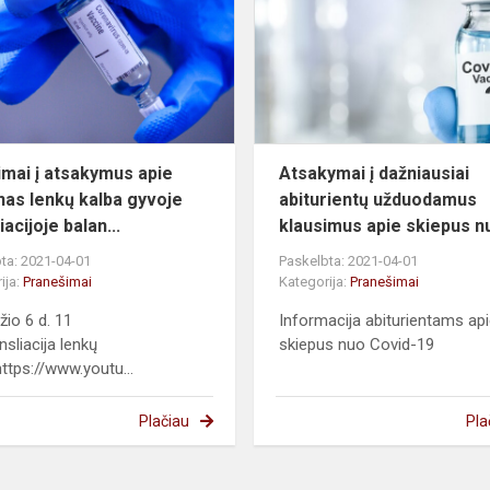
atsakymus
apie
vakcinas
lenkų
kalba
gyvoje
tran...
imai į atsakymus apie
Atsakymai į dažniausiai
nas lenkų kalba gyvoje
abiturientų užduodamus
iacijoje balan...
klausimus apie skiepus nu
ta: 2021-04-01
Paskelbta: 2021-04-01
ija:
Pranešimai
Kategorija:
Pranešimai
žio 6 d. 11
Informacija abiturientams ap
ansliacija lenkų
skiepus nuo Covid-19
https://www.youtu...
Plačiau
Pla