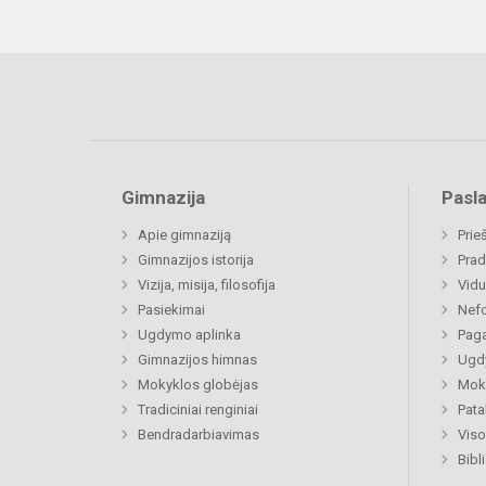
Gimnazija
Pasl
Apie gimnaziją
Prie
Gimnazijos istorija
Prad
Vizija, misija, filosofija
Vidu
Pasiekimai
Nefo
Ugdymo aplinka
Paga
Gimnazijos himnas
Ugdy
Mokyklos globėjas
Moki
Tradiciniai renginiai
Pat
Bendradarbiavimas
Viso
Bibl