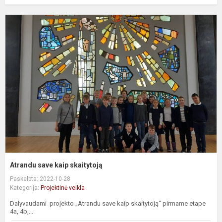
A
s
k
s
Atrandu save kaip skaitytoją
Paskelbta: 2022-10-28
Kategorija:
Projektinė veikla
Dalyvaudami projekto „Atrandu save kaip skaitytoją“ pirmame etape
4a, 4b,...