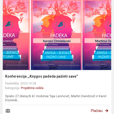
K
,
p
p
s
Konferencija ,,Knygos padeda pažinti save“
Paskelbta: 2022-10-28
Kategorija:
Projektinė veikla
Spalio 27 dieną Ib kl. mokiniai Taja Leonovič, Martin Davidovič ir Karol
Dominik...
Plačiau