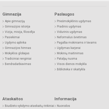
Gimnazija
Paslaugos
Apie gimnaziją
Priešmokyklinis ugdymas
Gimnazijos istorija
Pradinis ugdymas
Vizija, misija, filosofija
Vidurinis ugdymas
Pasiekimai
Neformalus švietimas
Ugdymo aplinka
Pagalba mokiniams ir tėvams
Gimnazijos himnas
Ugdymas karjerai
Mokyklos globėjas
Mokinių maitinimas
Tradiciniai renginiai
Patalpų nuoma
Bendradarbiavimas
Visos dienos mokykla
Biblioteka ir skaitykla
Ataskaitos
Informacija
Biudžeto vykdymo ataskaitų rinkiniai
Nuorodos