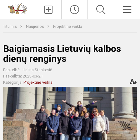
Paieška
Men
Titulinis
Naujienos
Projektinė veikla
Baigiamasis Lietuvių kalbos
dienų renginys
Paskelbė : Halina Stankevič
Paskelbta: 2023-03-21
Kategorija:
Projektinė veikla