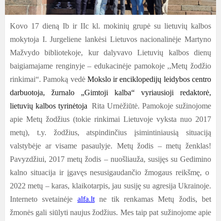
Kovo 17 dieną Ib ir IIc kl. mokinių grupė su lietuvių kalbos
mokytoja I. Jurgeliene lankėsi
Lietuvos nacionalinėje Martyno
Mažvydo bibliotekoje, kur dalyvavo Lietuvių kalbos dienų
baigiamajame renginyje – edukacinėje pamokoje ,,Metų žodžio
rinkimai“. Pamoką vedė
Mokslo ir enciklopedijų leidybos centro
darbuotoja, žurnalo „Gimtoji kalba“ vyriausioji redaktorė,
lietuvių kalbos tyrinėtoja
Rita Urnėžiūtė. Pamokoje sužinojome
apie Metų žodžius (tokie rinkimai Lietuvoje vyksta nuo 2017
metų), t.y. žodžius, atspindinčius įsimintiniausią situaciją
valstybėje ar visame pasaulyje. Metų žodis – metų ženklas!
Pavyzdžiui, 2017 metų žodis – nuošliauža, susijęs su Gedimino
kalno situacija ir įgavęs nesusigaudančio žmogaus reikšmę, o
2022 metų – karas, klaikotarpis, jau susiję su agresija Ukrainoje.
Interneto svetainėje
alfa.lt
ne tik renkamas Metų žodis, bet
žmonės gali siūlyti naujus žodžius. Mes taip pat sužinojome apie