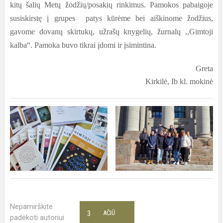
kitų šalių Metų žodžių/posakių rinkimus. Pamokos pabaigoje
susiskirstę į grupes patys kūrėme bei aiškinome žodžius,
gavome dovanų skirtukų, užrašų knygelių, žurnalų ,,Gimtoji
kalba“. Pamoka buvo tikrai įdomi ir įsimintina.
Greta
Kirkilė, Ib kl. mokinė
Nepamirškite
3
AČIŪ
padėkoti autoriui