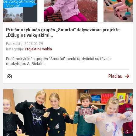
Priešmokyklinės grupės „Smurfai" dalyvavimas projekte
„Džiugios vaikų akimi...
Paskelbta: 2023-01-29
Kategorija:
Projektinė veikla
Priešmokyklinės grupės "Smurfai" penki ugdytiniai su tėvais
(mokytojos A. Biekši...
Plačiau
P
„
s
p