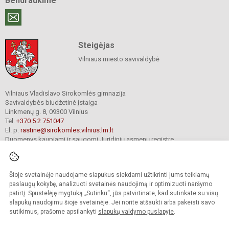
Bendraukime
Steigėjas
Vilniaus miesto savivaldybė
Vilniaus Vladislavo Sirokomlės gimnazija
Savivaldybės biudžetinė įstaiga
Linkmenų g. 8, 09300 Vilnius
Tel.
+370 5 2 751047
El. p.
rastine@sirokomles.vilnius.lm.lt
Duomenys kaupiami ir saugomi Juridinių asmenų registre
Įmonės kodas 190001462
Šioje svetainėje naudojame slapukus siekdami užtikrinti jums teikiamų
paslaugų kokybę, analizuoti svetainės naudojimą ir optimizuoti naršymo
© 2020. Vilniaus Vladislavo Sirokomlės gimnazija. Visos teisės saugomos.
Kopijuoti turinį be raštiško gimnazijos sutikimo griežtai draudžiama.
patirtį. Spustelėję mygtuką „Sutinku“, jūs patvirtinate, kad sutinkate su visų
slapukų naudojimu šioje svetainėje. Jei norite atšaukti arba pakeisti savo
Versija neįgaliesiems
Slapukų valdymas
sutikimus, prašome apsilankyti
slapukų valdymo puslapyje
.
author_cleverphant