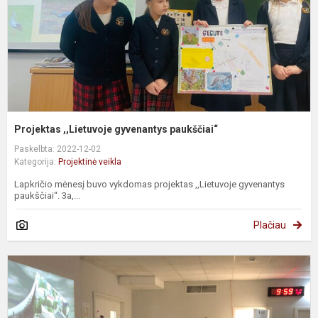
Projektas ,,Lietuvoje gyvenantys paukščiai“
Paskelbta: 2022-12-02
Kategorija:
Projektinė veikla
Lapkričio mėnesį buvo vykdomas projektas ,,Lietuvoje gyvenantys
paukščiai“. 3a,...
Plačiau
T
t
d
m