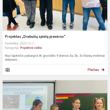
Projektas „Drabužių spintą pravėrus“
Paskelbta: 2022-12-11
Kategorija:
Projektinė veikla
Nuo lapkričio pabaigos iki gruodžio 9 dienos 3a, 3b, 3c klasių mokiniai
dalyvavo...
Plačiau
P
,
g
p