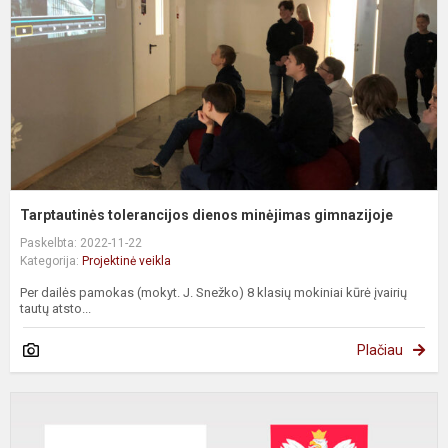
g
Tarptautinės tolerancijos dienos minėjimas gimnazijoje
Paskelbta: 2022-11-22
Kategorija:
Projektinė veikla
Per dailės pamokas (mokyt. J. Snežko) 8 klasių mokiniai kūrė įvairių
tautų atsto...
Plačiau
2
m