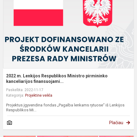
L
R
M
p
k
2022 m. Lenkijos Respublikos Ministro pirmininko
kanceliarijos finansuojami...
Paskelbta: 2022-11-17
Kategorija:
Projektinė veikla
Projektus įgyvendina fondas „Pagalba lenkams rytuose“ iš Lenkijos
Respublikos Mi...
Plačiau