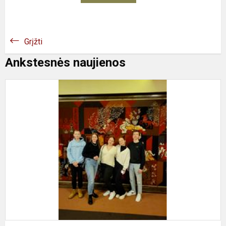
Grįžti
Ankstesnės naujienos
D
J
t