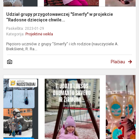
Udział grupy przygotowawczej "Smerfy" w projekcie
“Radosne dziecięce chwile...
Paskelbta: 2023-01-29
Kategorija:
Projektinė veikla
Pięcioro uczniów z grupy “Smerfy“ i ich rodzice (nauczyciele A.
Biekšienė, R. Ra...
Plačiau
P
g
„
d
p
„