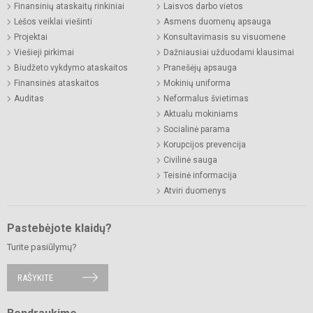
Finansinių ataskaitų rinkiniai
Laisvos darbo vietos
Lėšos veiklai viešinti
Asmens duomenų apsauga
Projektai
Konsultavimasis su visuomene
Viešieji pirkimai
Dažniausiai užduodami klausimai
Biudžeto vykdymo ataskaitos
Pranešėjų apsauga
Finansinės ataskaitos
Mokinių uniforma
Auditas
Neformalus švietimas
Aktualu mokiniams
Socialinė parama
Korupcijos prevencija
Civilinė sauga
Teisinė informacija
Atviri duomenys
Pastebėjote klaidų?
Turite pasiūlymų?
RAŠYKITE