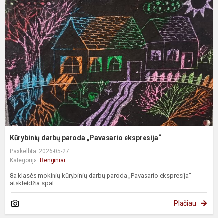
d
p
„
e
Kūrybinių darbų paroda „Pavasario ekspresija“
Paskelbta: 2026-05-27
Kategorija:
Renginiai
8a klasės mokinių kūrybinių darbų paroda „Pavasario ekspresija“
atskleidžia spal...
Plačiau