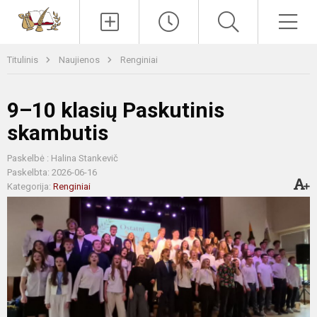
Paieška
Men
Titulinis
Naujienos
Renginiai
9–10 klasių Paskutinis
skambutis
Paskelbė : Halina Stankevič
Paskelbta: 2026-06-16
Kategorija:
Renginiai