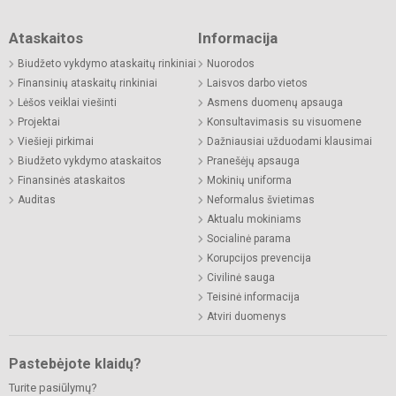
Ataskaitos
Informacija
Biudžeto vykdymo ataskaitų rinkiniai
Nuorodos
Finansinių ataskaitų rinkiniai
Laisvos darbo vietos
Lėšos veiklai viešinti
Asmens duomenų apsauga
Projektai
Konsultavimasis su visuomene
Viešieji pirkimai
Dažniausiai užduodami klausimai
Biudžeto vykdymo ataskaitos
Pranešėjų apsauga
Finansinės ataskaitos
Mokinių uniforma
Auditas
Neformalus švietimas
Aktualu mokiniams
Socialinė parama
Korupcijos prevencija
Civilinė sauga
Teisinė informacija
Atviri duomenys
Pastebėjote klaidų?
Turite pasiūlymų?