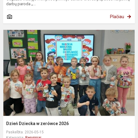
darbų paroda „...
Plačiau
D
D
z
2
Dzień Dziecka w zerówce 2026
Paskelbta: 2026-05-15
Kategorija:
Renginiai