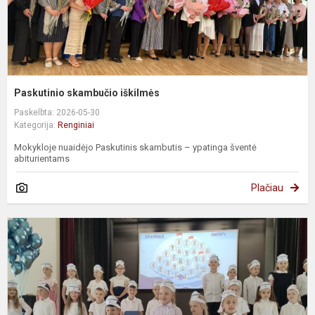
Paskutinio skambučio iškilmės
Paskelbta: 2026-05-30
Kategorija:
Renginiai
Mokykloje nuaidėjo Paskutinis skambutis – ypatinga šventė
abiturientams
Plačiau
„
w
ż
–
u