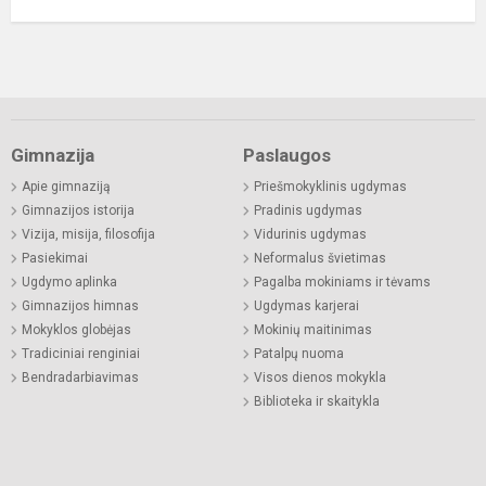
Gimnazija
Paslaugos
Apie gimnaziją
Priešmokyklinis ugdymas
Gimnazijos istorija
Pradinis ugdymas
Vizija, misija, filosofija
Vidurinis ugdymas
Pasiekimai
Neformalus švietimas
Ugdymo aplinka
Pagalba mokiniams ir tėvams
Gimnazijos himnas
Ugdymas karjerai
Mokyklos globėjas
Mokinių maitinimas
Tradiciniai renginiai
Patalpų nuoma
Bendradarbiavimas
Visos dienos mokykla
Biblioteka ir skaitykla