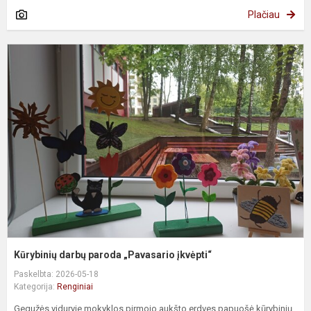
Plačiau
K
d
p
„
į
Kūrybinių darbų paroda „Pavasario įkvėpti“
Paskelbta: 2026-05-18
Kategorija:
Renginiai
Gegužės viduryje mokyklos pirmojo aukšto erdves papuošė kūrybinių