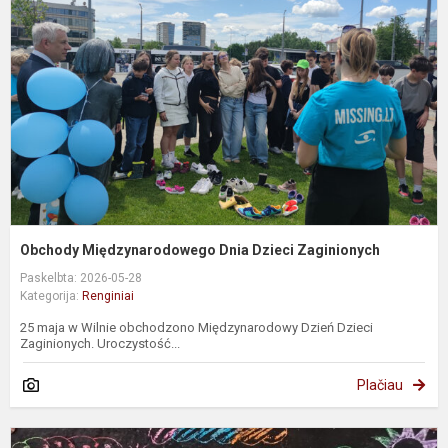
D
D
Z
Obchody Międzynarodowego Dnia Dzieci Zaginionych
Paskelbta: 2026-05-28
Kategorija:
Renginiai
25 maja w Wilnie obchodzono Międzynarodowy Dzień Dzieci
Zaginionych. Uroczystość...
Plačiau
K