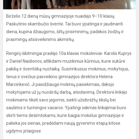
Birželio 12 dieną mūsų gimnazijoje nuaidėjo 9–10 klasių
Paskutinio skambučio šventė. Tai buvo ypatinga ir jaudinanti
diena, kupina džiaugsmo, šiltų prisiminimų, padėkos žodžių ir
prasmingų atsisveikinimo akimirkų.
Renginį iškilmingai pradėjo 10a klasės moksleiviai- Karolis Kuprys
ir Daniel Naidionov, atlikdami muzikinius kūrinius, kurie sukūrė
pakilią ir šventišką nuotaiką. Susirinkusius mokinius, mokytojus,
tėvus ir svečius pasveikino gimnazijos direktorė Helena
Marcinkevič. Ji pasidžiaugė mokinių pasiekimais, dėkojo
mokytojams už jų nuoširdų darbą, atsidavimą. Direktorė linkėjo
mokiniams tikėti savo jėgomis, siekti užsibrėžtų tikslų bei
saulėtos ir turiningos vasaros. Ypatingi sėkmės linkėjimai buvo
skirti tiems dešimtokams, kurie baigia mokslus gimnazijoje ir
palieka jos sienas, pradėdami naują gyvenimo etapą kitose
ugdymo įstaigose.