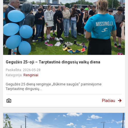
T
d
v
d
Gegužės 25-oji – Tarptautinė dingusių vaikų diena
Paskelbta: 2026-05-28
Kategorija:
Renginiai
Gegužės 25 dieną renginyje „Būkime saugūs“ paminėjome
Tarptautinę dingusių...
Plačiau
O
M