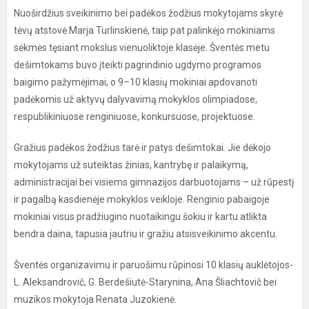
Nuoširdžius sveikinimo bei padėkos žodžius mokytojams skyrė
tėvų atstovė Marja Turlinskienė, taip pat palinkėjo mokiniams
sėkmės tęsiant mokslus vienuoliktoje klasėje. Šventės metu
dešimtokams buvo įteikti pagrindinio ugdymo programos
baigimo pažymėjimai, o 9–10 klasių mokiniai apdovanoti
padėkomis už aktyvų dalyvavimą mokyklos olimpiadose,
respublikiniuose renginiuose, konkursuose, projektuose.
Gražius padėkos žodžius tarė ir patys dešimtokai. Jie dėkojo
mokytojams už suteiktas žinias, kantrybę ir palaikymą,
administracijai bei visiems gimnazijos darbuotojams – už rūpestį
ir pagalbą kasdienėje mokyklos veikloje. Renginio pabaigoje
mokiniai visus pradžiugino nuotaikingu šokiu ir kartu atlikta
bendra daina, tapusia jautriu ir gražiu atsisveikinimo akcentu.
Šventės organizavimu ir paruošimu rūpinosi 10 klasių auklėtojos-
L. Aleksandrovič, G. Berdešiutė-Starynina, Ana Šliachtovič bei
muzikos mokytoja Renata Juzokienė.