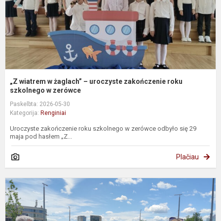
z
r
s
„Z wiatrem w żaglach” – uroczyste zakończenie roku
szkolnego w zerówce
Paskelbta: 2026-05-30
Kategorija:
Renginiai
Uroczyste zakończenie roku szkolnego w zerówce odbyło się 29
maja pod hasłem „Z...
Plačiau
G
2
oj
–