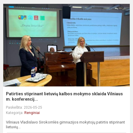
P
s
l
k
m
s
Vi
Patirties stiprinant lietuvių kalbos mokymo sklaida Vilniaus
m. konferencij...
Paskelbta: 2026-05-25
Kategorija:
Renginiai
Vilniaus Vladislavo Sirokomlės gimnazijos mokytojų patirtis stiprinant
lietuvių...