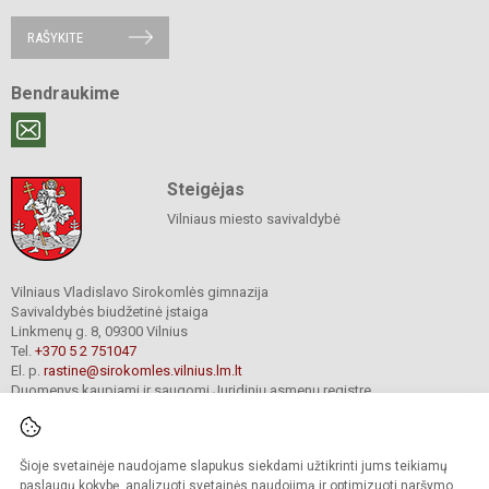
RAŠYKITE
Bendraukime
Steigėjas
Vilniaus miesto savivaldybė
Vilniaus Vladislavo Sirokomlės gimnazija
Savivaldybės biudžetinė įstaiga
Linkmenų g. 8, 09300 Vilnius
Tel.
+370 5 2 751047
El. p.
rastine@sirokomles.vilnius.lm.lt
Duomenys kaupiami ir saugomi Juridinių asmenų registre
Įmonės kodas 190001462
Šioje svetainėje naudojame slapukus siekdami užtikrinti jums teikiamų
paslaugų kokybę, analizuoti svetainės naudojimą ir optimizuoti naršymo
© 2020. Vilniaus Vladislavo Sirokomlės gimnazija. Visos teisės saugomos.