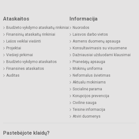
Ataskaitos
Informacija
Biudžeto vykdymo ataskaitų rinkiniai
Nuorodos
Finansinių ataskaitų rinkiniai
Laisvos darbo vietos
Lėšos veiklai viešinti
Asmens duomenų apsauga
Projektai
Konsultavimasis su visuomene
Viešieji pirkimai
Dažniausiai užduodami klausimai
Biudžeto vykdymo ataskaitos
Pranešėjų apsauga
Finansinės ataskaitos
Mokinių uniforma
Auditas
Neformalus švietimas
Aktualu mokiniams
Socialinė parama
Korupcijos prevencija
Civilinė sauga
Teisinė informacija
Atviri duomenys
Pastebėjote klaidų?