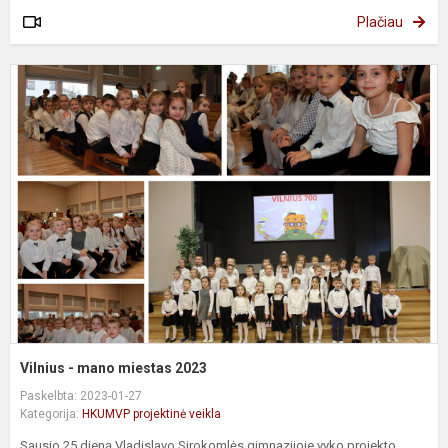
Plačiau
V
-
m
m
2
Vilnius - mano miestas 2023
Paskelbta: 2023-01-27
Kategorija:
HKUMVP projektinė veikla
Sausio 25 dieną Vladislavo Sirokomlės gimnazijoje vyko projekto