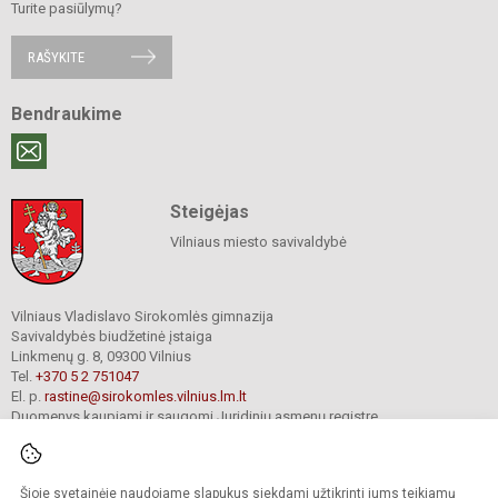
Turite pasiūlymų?
RAŠYKITE
Bendraukime
Steigėjas
Vilniaus miesto savivaldybė
Vilniaus Vladislavo Sirokomlės gimnazija
Savivaldybės biudžetinė įstaiga
Linkmenų g. 8, 09300 Vilnius
Tel.
+370 5 2 751047
El. p.
rastine@sirokomles.vilnius.lm.lt
Duomenys kaupiami ir saugomi Juridinių asmenų registre
Įmonės kodas 190001462
Šioje svetainėje naudojame slapukus siekdami užtikrinti jums teikiamų