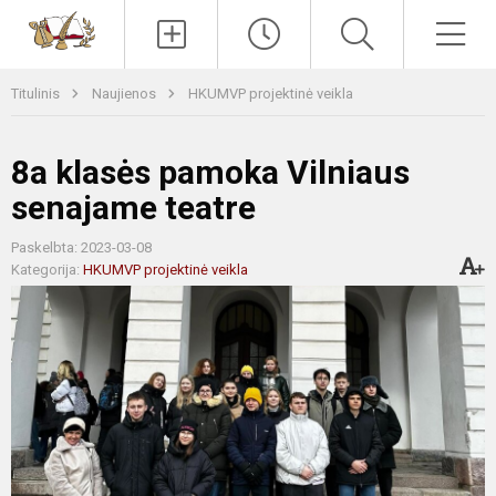
Paieška
Men
Titulinis
Naujienos
HKUMVP projektinė veikla
8a klasės pamoka Vilniaus
senajame teatre
Paskelbta: 2023-03-08
Kategorija:
HKUMVP projektinė veikla