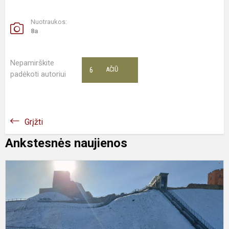
Nuotraukos:
8a
Nepamirškite
6
AČIŪ
padėkoti autoriui
Grįžti
Ankstesnės naujienos
D
p
G
v