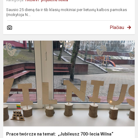
Sausio 25 dieną 6a ir 6b klasių mokiniai per lietuvių kalbos pamokas
(mokytoja N...
Plačiau
P
t
n
t
„
7
l
Prace twórcze na temat: „Jubileusz 700-lecia Wilna“