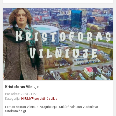
K
Kristoforas Vilniuje
Paskelbta: 2023-01-27
Kategorija:
HKUMVP projektinė veikla
Filmas skirtas Vilniaus 700 jubiliejui. Sukūrė Vilniaus Vladislavo
Sirokomlės gi...