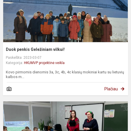
Duok penkis Geležiniam vilkui!
Paskelbta: 2023-03-07
Kategorija:
HKUMVP projektinė veikla
Kovo pirmomis dienomis 3a, 3c, 4b, 4c klasių mokiniai kartu su lietuvių
kalbos m...
Plačiau
U
O