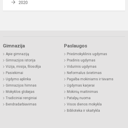
2020
Gimnazija
Paslaugos
Apie gimnaziją
Priešmokyklinis ugdymas
Gimnazijos istorija
Pradinis ugdymas
Vizija, misija, filosofija
Vidurinis ugdymas
Pasiekimai
Neformalus švietimas
Ugdymo aplinka
Pagalba mokiniams ir tėvams
Gimnazijos himnas
Ugdymas karjerai
Mokyklos globėjas
Mokinių maitinimas
Tradiciniai renginiai
Patalpų nuoma
Bendradarbiavimas
Visos dienos mokykla
Biblioteka ir skaitykla