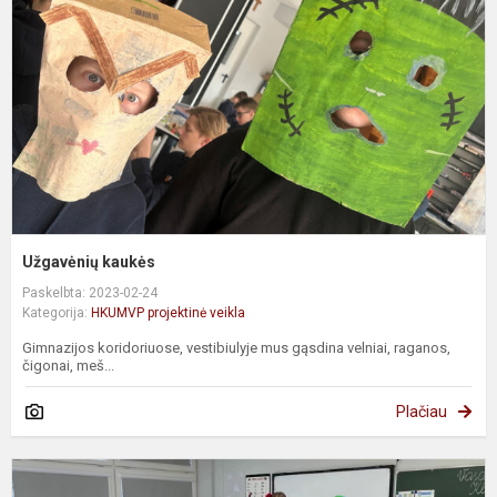
Užgavėnių kaukės
Paskelbta: 2023-02-24
Kategorija:
HKUMVP projektinė veikla
Gimnazijos koridoriuose, vestibiulyje mus gąsdina velniai, raganos,
čigonai, meš...
Plačiau
O
Z