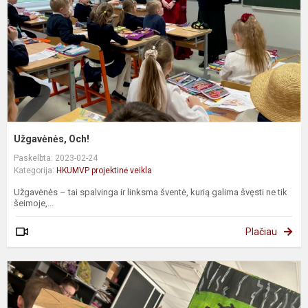
Užgavėnės, Och!
Paskelbta: 2023-02-24
Kategorija:
HKUMVP projektinė veikla
Užgavėnės – tai spalvinga ir linksma šventė, kurią galima švęsti ne tik
šeimoje,...
Plačiau
U
k