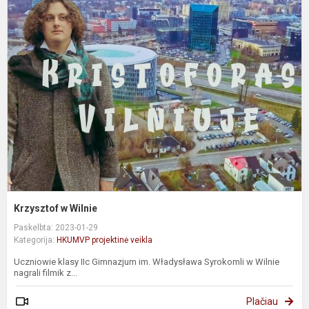
K
W
Krzysztof w Wilnie
Paskelbta: 2023-01-29
Kategorija:
HKUMVP projektinė veikla
Uczniowie klasy IIc Gimnazjum im. Władysława Syrokomli w Wilnie
nagrali filmik z...
Plačiau