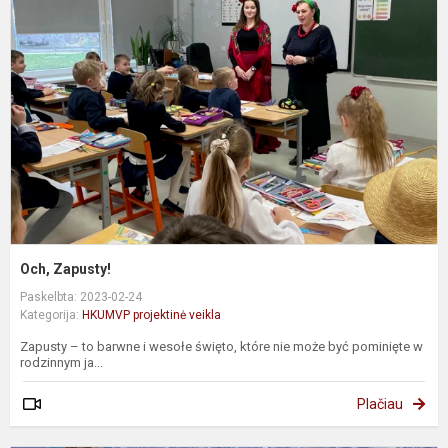
Och, Zapusty!
Paskelbta: 2023-02-24
Kategorija:
HKUMVP projektinė veikla
Zapusty – to barwne i wesołe święto, które nie może być pominięte w
rodzinnym ja...
Plačiau