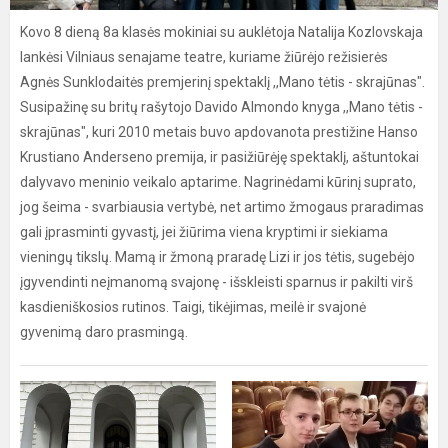
Kovo 8 dieną 8a klasės mokiniai su auklėtoja Natalija Kozlovskaja
lankėsi Vilniaus senajame teatre, kuriame žiūrėjo režisierės
Agnės Sunklodaitės premjerinį spektaklį ,,Mano tėtis - skrajūnas".
Susipažinę su britų rašytojo Davido Almondo knyga ,,Mano tėtis -
skrajūnas", kuri 2010 metais buvo apdovanota prestižine Hanso
Krustiano Anderseno premija, ir pasižiūrėję spektaklį, aštuntokai
dalyvavo meninio veikalo aptarime. Nagrinėdami kūrinį suprato,
jog šeima - svarbiausia vertybė, net artimo žmogaus praradimas
gali įprasminti gyvastį, jei žiūrima viena kryptimi ir siekiama
vieningų tikslų. Mamą ir žmoną praradę Lizi ir jos tėtis, sugebėjo
įgyvendinti neįmanomą svajonę - išskleisti sparnus ir pakilti virš
kasdieniškosios rutinos. Taigi, tikėjimas, meilė ir svajonė
gyvenimą daro prasmingą.