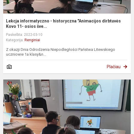
Lekcja informatyczno - historyczna "Animacijos dirbtuvės
Kovo 11- osios šve...
Paskelbta: 2022-03-10
Kategorija:
Renginiai
Z okazji Dnia Odrodzenia Niepodległości Państwa Litewskiego
uczniowie 1a klasy&n...
Plačiau
A
d
K
1
o
š