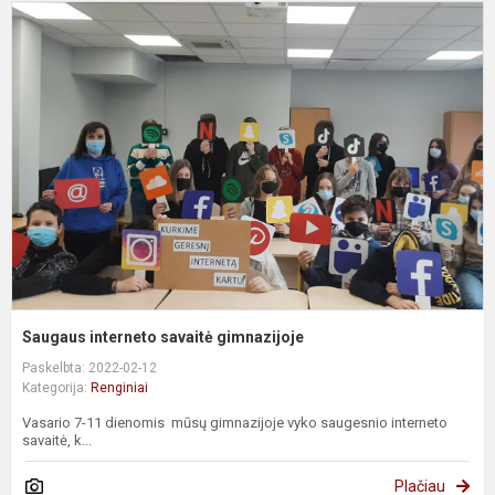
S
i
s
g
Saugaus interneto savaitė gimnazijoje
Paskelbta: 2022-02-12
Kategorija:
Renginiai
Vasario 7-11 dienomis mūsų gimnazijoje vyko saugesnio interneto
savaitė, k...
Plačiau