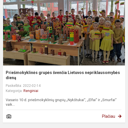
L
n
di
Priešmokyklinės grupės švenčia Lietuvos nepriklausomybės
dieną
Paskelbta: 2022-02-14
Kategorija:
Renginiai
Vasario 10 d. priešmokyklinių grupių „Nykštukai“, „Elfai“ ir „Smurfai“
vaik...
Plačiau