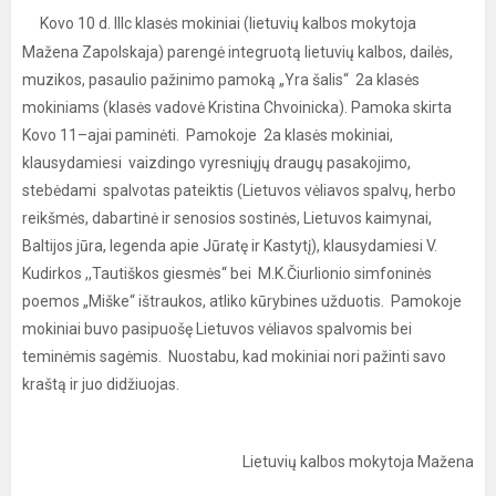
Kovo 10 d. IIIc klasės mokiniai (lietuvių kalbos mokytoja
Mažena Zapolskaja) parengė integruotą lietuvių kalbos, dailės,
muzikos, pasaulio pažinimo pamoką „Yra šalis“ 2a klasės
mokiniams (klasės vadovė Kristina Chvoinicka). Pamoka skirta
Kovo 11–ajai paminėti. Pamokoje 2a klasės mokiniai,
klausydamiesi vaizdingo vyresniųjų draugų pasakojimo,
stebėdami spalvotas pateiktis (Lietuvos vėliavos spalvų, herbo
reikšmės, dabartinė ir senosios sostinės, Lietuvos kaimynai,
Baltijos jūra, legenda apie Jūratę ir Kastytį), klausydamiesi V.
Kudirkos ,,Tautiškos giesmės“ bei M.K.Čiurlionio simfoninės
poemos „Miške“ ištraukos, atliko kūrybines užduotis. Pamokoje
mokiniai buvo pasipuošę Lietuvos vėliavos spalvomis bei
teminėmis sagėmis. Nuostabu, kad mokiniai nori pažinti savo
kraštą ir juo didžiuojas.
Lietuvių kalbos mokytoja Mažena