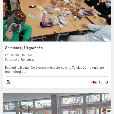
Septintokų Užgavėnės
Paskelbta: 2022-03-01
Kategorija:
Renginiai
Paskutinę išeinančio žiemos mėnesio savaitę 7a klasės mokiniai per
technologijų...
Plačiau
G
p
o
D