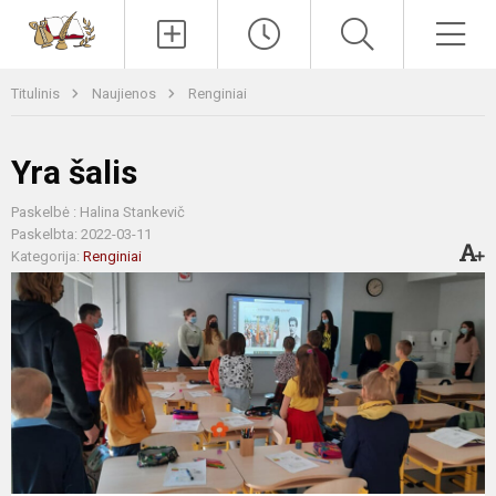
Paieška
Men
Titulinis
Naujienos
Renginiai
Yra šalis
Paskelbė : Halina Stankevič
Paskelbta: 2022-03-11
Kategorija:
Renginiai