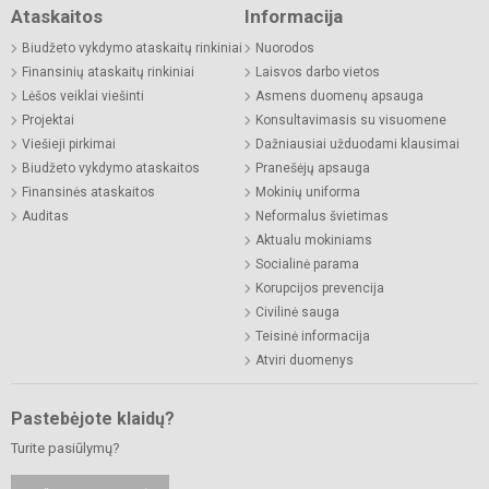
Ataskaitos
Informacija
Biudžeto vykdymo ataskaitų rinkiniai
Nuorodos
Finansinių ataskaitų rinkiniai
Laisvos darbo vietos
Lėšos veiklai viešinti
Asmens duomenų apsauga
Projektai
Konsultavimasis su visuomene
Viešieji pirkimai
Dažniausiai užduodami klausimai
Biudžeto vykdymo ataskaitos
Pranešėjų apsauga
Finansinės ataskaitos
Mokinių uniforma
Auditas
Neformalus švietimas
Aktualu mokiniams
Socialinė parama
Korupcijos prevencija
Civilinė sauga
Teisinė informacija
Atviri duomenys
Pastebėjote klaidų?
Turite pasiūlymų?