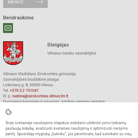
RAŠYKITE
Bendraukime
Steigėjas
Vilniaus miesto savivaldybė
Vilniaus Vladislavo Sirokomlės gimnazija
Savivaldybės biudžetinė įstaiga
Linkmenų g. 8, 09300 Vilnius
Tel.
+370 5 2 751047
El. p.
rastine@sirokomles.vilnius.lm.lt
Duomenys kaupiami ir saugomi Juridinių asmenų registre
Įmonės kodas 190001462
Šioje svetainėje naudojame slapukus siekdami užtikrinti jums teikiamų
paslaugų kokybę, analizuoti svetainės naudojimą ir optimizuoti naršymo
© 2020. Vilniaus Vladislavo Sirokomlės gimnazija. Visos teisės saugomos.
Kopijuoti turinį be raštiško gimnazijos sutikimo griežtai draudžiama.
patirtį. Spustelėję mygtuką „Sutinku“, jūs patvirtinate, kad sutinkate su visų