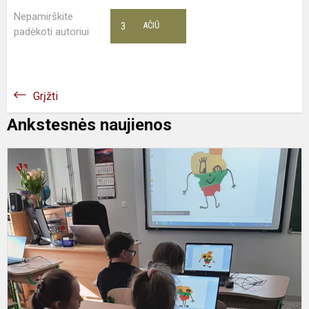
Nepamirškite
3
AČIŪ
padėkoti autoriui
Grįžti
Ankstesnės naujienos
L
i
-
h
"
d
K