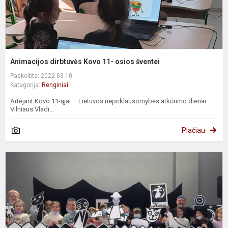
Animacijos dirbtuvės Kovo 11- osios šventei
Paskelbta: 2022-03-10
Kategorija:
Renginiai
Artėjant Kovo 11-ąjai – Lietuvos nepriklausomybės atkūrimo dienai
Vilniaus Vladi...
Plačiau
T
p
O
z
B