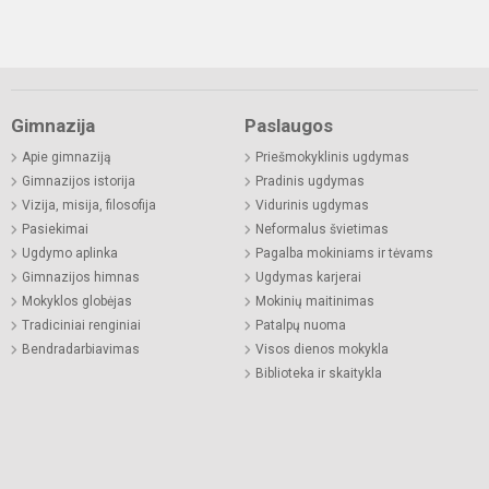
Gimnazija
Paslaugos
Apie gimnaziją
Priešmokyklinis ugdymas
Gimnazijos istorija
Pradinis ugdymas
Vizija, misija, filosofija
Vidurinis ugdymas
Pasiekimai
Neformalus švietimas
Ugdymo aplinka
Pagalba mokiniams ir tėvams
Gimnazijos himnas
Ugdymas karjerai
Mokyklos globėjas
Mokinių maitinimas
Tradiciniai renginiai
Patalpų nuoma
Bendradarbiavimas
Visos dienos mokykla
Biblioteka ir skaitykla