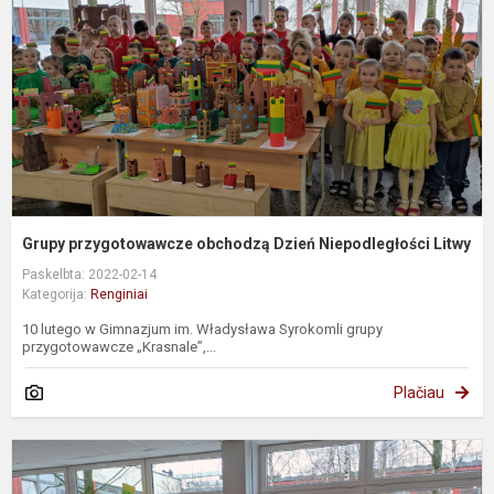
N
L
Grupy przygotowawcze obchodzą Dzień Niepodległości Litwy
Paskelbta: 2022-02-14
Kategorija:
Renginiai
10 lutego w Gimnazjum im. Władysława Syrokomli grupy
przygotowawcze „Krasnale”,...
Plačiau
P
g