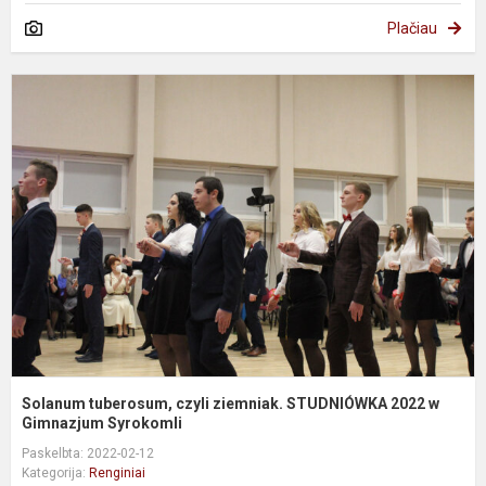
Plačiau
S
t
c
z
S
2
G
Solanum tuberosum, czyli ziemniak. STUDNIÓWKA 2022 w
Gimnazjum Syrokomli
Paskelbta: 2022-02-12
Kategorija:
Renginiai