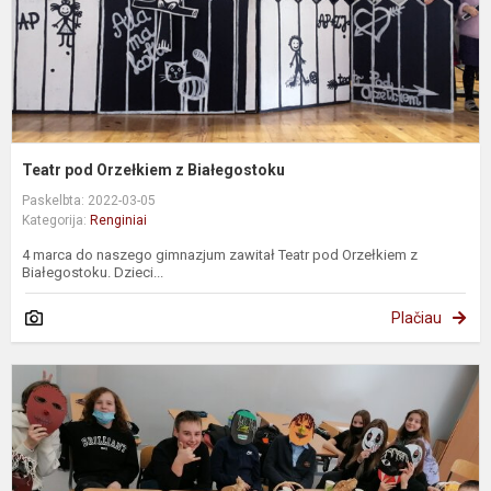
Teatr pod Orzełkiem z Białegostoku
Paskelbta: 2022-03-05
Kategorija:
Renginiai
4 marca do naszego gimnazjum zawitał Teatr pod Orzełkiem z
Białegostoku. Dzieci...
Plačiau
S
U