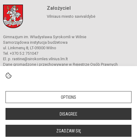
Założyciel
Vilniaus miesto savivaldybė
Gimnazjum im. Władysława Syrokomli w Wilnie
Samorządowa instytucja budżetowa
ul. Linkmenų 8, LT-09300 Wilno
Tel. +370 5 2 751047
El. p. rastine@sirokomles.vilnius.lm.lt
Dane gromadzone i przechowywane w Rejestrze Osób Prawnych
Kod instytucji: 190001462
© 2020. Gimnazjum im. Władysława Syrokomli w Wilnie. Wszelkie prawa
zastrzeżone.
OPTIONS
Versija neįgaliesiems
Slapukų valdymas
DISAGREE
author_cleverphant
ZGADZAM SIĘ