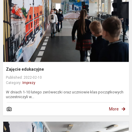
Zajęcie edukacyjne
Published: 2022-02-10
Category:
Imprezy
W dniach 1-10 lutego zeróweczki oraz uczniowie klas początkowych
uczestniczyli w...
More
E
u