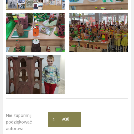
Nie zapomnij
4
AČIŪ
podziękować
autorowi