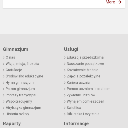
More
Gimnazjum
Usługi
O nas
Edukacja przedszkolna
Wizja, misja, filozofia
Nauczanie początkowe
Gratulacje
Kształcenie średnie
Środowisko edukacyjne
Zajęcia pozalekcyjne
Hymn gimnazjum
Kariera ucznia
Patron gimnazjum
Pomoc uczniom i rodzicom
Imprezy tradycyjne
Żywienie uczniów
Współpracujemy
Wynajem pomieszczeń
Atrybutyka gimnazjum
Świetlica
Historia szkoły
Biblioteka i czytelnia
Raporty
Informacje