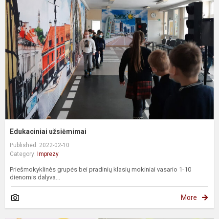
Edukaciniai užsiėmimai
Published: 2022-02-10
Category:
Imprezy
Priešmokyklinės grupės bei pradinių klasių mokiniai vasario 1-10
dienomis dalyva...
More