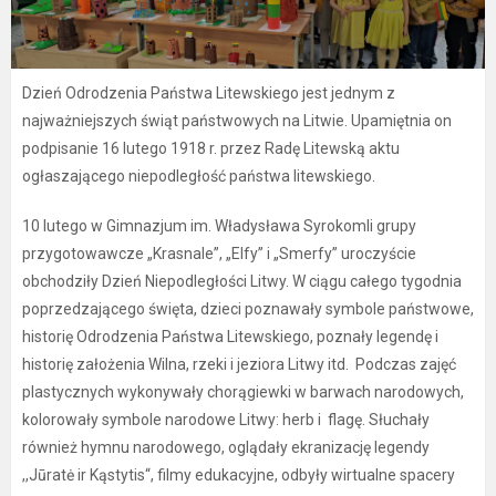
Dzień Odrodzenia Państwa Litewskiego jest jednym z
najważniejszych świąt państwowych na Litwie. Upamiętnia on
podpisanie 16 lutego 1918 r. przez Radę Litewską aktu
ogłaszającego niepodległość państwa litewskiego.
10 lutego w Gimnazjum im. Władysława Syrokomli grupy
przygotowawcze „Krasnale”, „Elfy” i „Smerfy” uroczyście
obchodziły Dzień Niepodległości Litwy. W ciągu całego tygodnia
poprzedzającego święta, dzieci poznawały symbole państwowe,
historię Odrodzenia Państwa Litewskiego, poznały legendę i
historię założenia Wilna, rzeki i jeziora Litwy itd. Podczas zajęć
plastycznych wykonywały chorągiewki w barwach narodowych,
kolorowały symbole narodowe Litwy: herb i flagę. Słuchały
również hymnu narodowego, oglądały ekranizację legendy
,,Jūratė ir Kąstytis“, filmy edukacyjne, odbyły wirtualne spacery