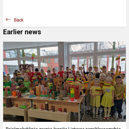
Back
Earlier news
P
g
L
n
di