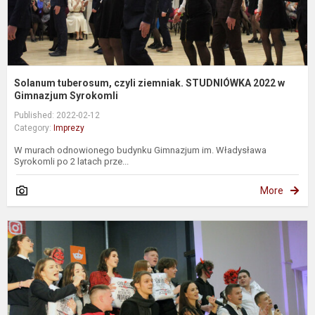
Solanum tuberosum, czyli ziemniak. STUDNIÓWKA 2022 w
Gimnazjum Syrokomli
Published: 2022-02-12
Category:
Imprezy
W murach odnowionego budynku Gimnazjum im. Władysława
Syrokomli po 2 latach prze...
More
V
s
6
t
l