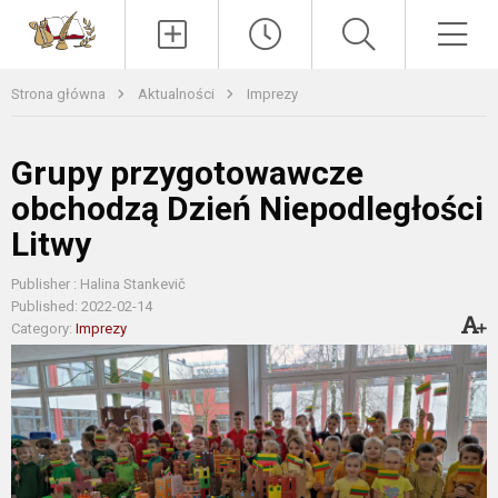
Paieška
Men
Strona główna
Aktualności
Imprezy
Grupy przygotowawcze
obchodzą Dzień Niepodległości
Litwy
Publisher : Halina Stankevič
Published: 2022-02-14
Category:
Imprezy