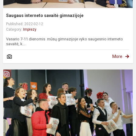
Saugaus interneto savaitė gimnazijoje
Published: 2022-02-12
Category:
Imprezy
Vasario 7-11 dienomis mūsų gimnazijoje vyko saugesnio interneto
savaitė, k...
More
P
1
k