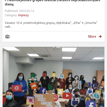
Priešmokyklinės grupės švenčia Lietuvos nepriklausomybės
dieną
Published: 2022-02-14
Category:
Imprezy
Vasario 10 d. priešmokyklinių grupių „Nykštukai“, „Elfai“ ir „Smurfai“
vaik...
More
S
i
s
g