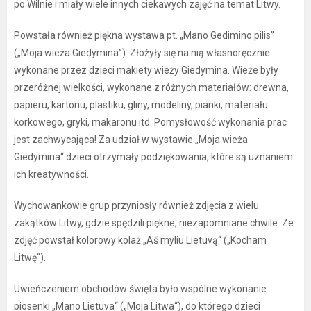
po Wilnie i miały wiele innych ciekawych zajęć na temat Litwy.
Powstała również piękna wystawa pt. „Mano Gedimino pilis”
(„Moja wieża Giedymina”). Złożyły się na nią własnoręcznie
wykonane przez dzieci makiety wieży Giedymina. Wieże były
przeróżnej wielkości, wykonane z różnych materiałów: drewna,
papieru, kartonu, plastiku, gliny, modeliny, pianki, materiału
korkowego, gryki, makaronu itd. Pomysłowość wykonania prac
jest zachwycająca! Za udział w wystawie „Moja wieża
Giedymina“ dzieci otrzymały podziękowania, które są uznaniem
ich kreatywności.
Wychowankowie grup przyniosły również zdjęcia z wielu
zakątków Litwy, gdzie spędzili piękne, niezapomniane chwile. Ze
zdjęć powstał kolorowy kolaż „Aš myliu Lietuvą“ („Kocham
Litwę“).
Uwieńczeniem obchodów święta było wspólne wykonanie
piosenki „Mano Lietuva“ („Moja Litwa“), do którego dzieci