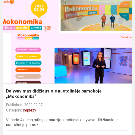
D
d
n
p
„
Dalyvavimas didžiausioje nuotolinėje pamokoje
„Mokonomika“
Published: 2022-02-07
Category:
Imprezy
Vasario 4 dieną mūsų gimnazijos mokiniai dalyvavo didžiausioje
nuotolinėje pamok...