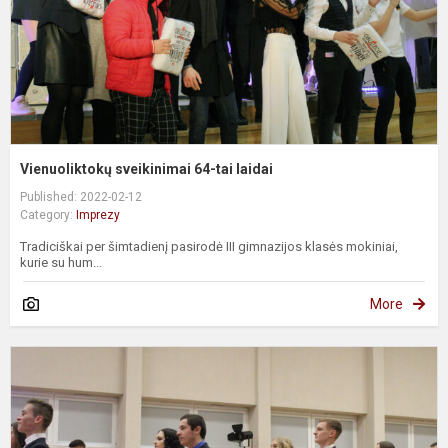
Vienuoliktokų sveikinimai 64-tai laidai
Published: 2022-02-12
Category:
Imprezy
Tradiciškai per šimtadienį pasirodė III gimnazijos klasės mokiniai,
kurie su hum...
More
2
m
š
,