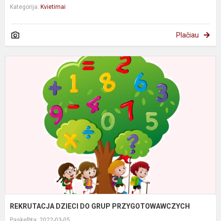
Kategorija:
Kvietimai
Plačiau
R
D
D
G
P
REKRUTACJA DZIECI DO GRUP PRZYGOTOWAWCZYCH
Paskelbta: 2022-03-05