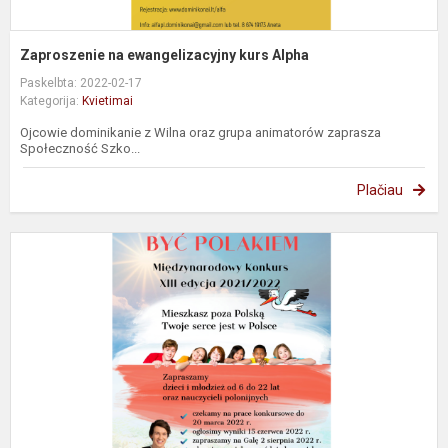
Zaproszenie na ewangelizacyjny kurs Alpha
Paskelbta: 2022-02-17
Kategorija:
Kvietimai
Ojcowie dominikanie z Wilna oraz grupa animatorów zaprasza
Społeczność Szko...
Plačiau
Z
d
u
k
„
P