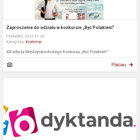
Zaproszenie do udziału w konkursie „Być Polakiem"
Paskelbta: 2022-01-26
Kategorija:
Kvietimai
XIII edycja Międzynarodowego Konkursu „Być Polakiem"
Plačiau
Z
M
W
z