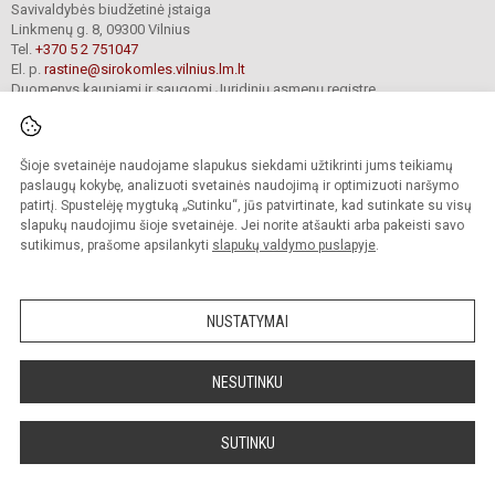
Savivaldybės biudžetinė įstaiga
Linkmenų g. 8, 09300 Vilnius
Tel.
+370 5 2 751047
El. p.
rastine@sirokomles.vilnius.lm.lt
Duomenys kaupiami ir saugomi Juridinių asmenų registre
Įmonės kodas 190001462
Šioje svetainėje naudojame slapukus siekdami užtikrinti jums teikiamų
paslaugų kokybę, analizuoti svetainės naudojimą ir optimizuoti naršymo
© 2020. Vilniaus Vladislavo Sirokomlės gimnazija. Visos teisės saugomos.
Kopijuoti turinį be raštiško gimnazijos sutikimo griežtai draudžiama.
patirtį. Spustelėję mygtuką „Sutinku“, jūs patvirtinate, kad sutinkate su visų
slapukų naudojimu šioje svetainėje. Jei norite atšaukti arba pakeisti savo
Versija neįgaliesiems
Slapukų valdymas
sutikimus, prašome apsilankyti
slapukų valdymo puslapyje
.
author_cleverphant
NUSTATYMAI
NESUTINKU
SUTINKU