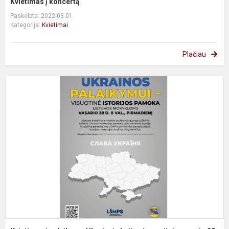
Kvietimas į koncertą
Paskelbta: 2022-03-01
Kategorija:
Kvietimai
Plačiau
K
į
p
U
a
g
2.