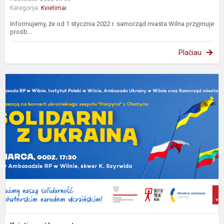
Kategorija:
Kvietimai
Informujemy, że od 1 stycznia 2022 r. samorząd miasta Wilna przyjmuje
prośb...
Plačiau
K
į
k