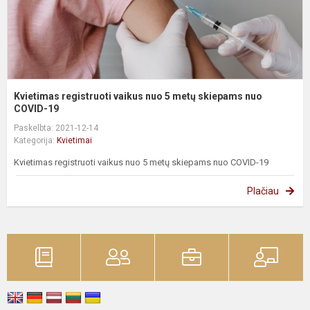
n
C
Kvietimas registruoti vaikus nuo 5 metų skiepams nuo
COVID-19
Paskelbta: 2021-12-14
Kategorija:
Kvietimai
Kvietimas registruoti vaikus nuo 5 metų skiepams nuo COVID-19
Plačiau