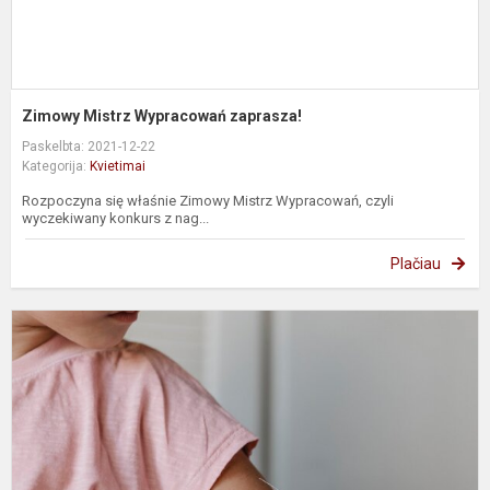
Zimowy Mistrz Wypracowań zaprasza!
Paskelbta: 2021-12-22
Kategorija:
Kvietimai
Rozpoczyna się właśnie Zimowy Mistrz Wypracowań, czyli
wyczekiwany konkurs z nag...
Plačiau
K
r
v
n
5
m
s