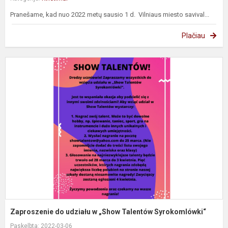
Pranešame, kad nuo 2022 metų sausio 1 d. Vilniaus miesto savival...
Plačiau
Z
d
u
„
T
S
Zaproszenie do udziału w „Show Talentów Syrokomlówki“
Paskelbta: 2022-03-06