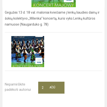
Gegužės 13 d. 18 val. maloniai kviečiame į lenkų liaudies dainų ir
šokių kolektyvo „Wilenka“ koncertą, kuris vyks Lenkų kultūros
namuose (Naugarduko g. 78)
Nepamirškite
2
AČIŪ
padėkoti autoriui