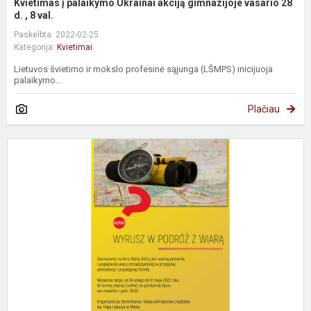
Kvietimas į palaikymo Ukrainai akciją gimnazijoje vasario 28
d. , 8 val.
Paskelbta: 2022-02-25
Kategorija:
Kvietimai
Lietuvos švietimo ir mokslo profesinė sąjunga (LŠMPS) inicijuoja
palaikymo...
Plačiau
Z
n
e
k
A