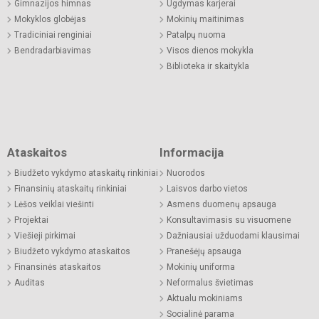
Gimnazijos himnas
Ugdymas karjerai
Mokyklos globėjas
Mokinių maitinimas
Tradiciniai renginiai
Patalpų nuoma
Bendradarbiavimas
Visos dienos mokykla
Biblioteka ir skaitykla
Ataskaitos
Informacija
Biudžeto vykdymo ataskaitų rinkiniai
Nuorodos
Finansinių ataskaitų rinkiniai
Laisvos darbo vietos
Lėšos veiklai viešinti
Asmens duomenų apsauga
Projektai
Konsultavimasis su visuomene
Viešieji pirkimai
Dažniausiai užduodami klausimai
Biudžeto vykdymo ataskaitos
Pranešėjų apsauga
Finansinės ataskaitos
Mokinių uniforma
Auditas
Neformalus švietimas
Aktualu mokiniams
Socialinė parama