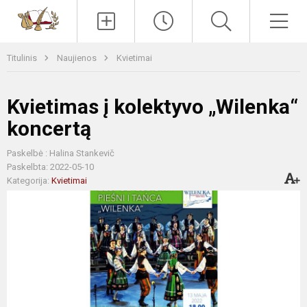
Paieška
Men
Titulinis
Naujienos
Kvietimai
Kvietimas į kolektyvo „Wilenka“
koncertą
Paskelbė : Halina Stankevič
Paskelbta: 2022-05-10
Kategorija:
Kvietimai