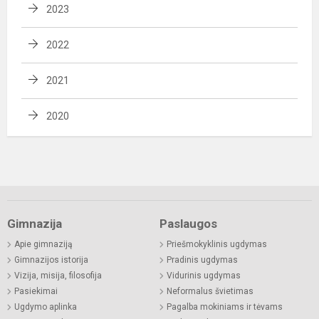
2023
2022
2021
2020
Gimnazija
Paslaugos
Apie gimnaziją
Priešmokyklinis ugdymas
Gimnazijos istorija
Pradinis ugdymas
Vizija, misija, filosofija
Vidurinis ugdymas
Pasiekimai
Neformalus švietimas
Ugdymo aplinka
Pagalba mokiniams ir tėvams