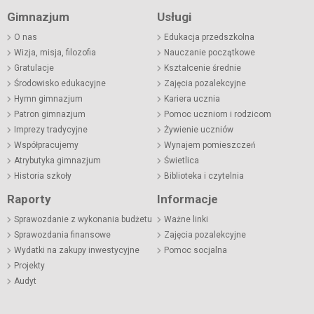
Gimnazjum
Usługi
O nas
Edukacja przedszkolna
Wizja, misja, filozofia
Nauczanie początkowe
Gratulacje
Kształcenie średnie
Środowisko edukacyjne
Zajęcia pozalekcyjne
Hymn gimnazjum
Kariera ucznia
Patron gimnazjum
Pomoc uczniom i rodzicom
Imprezy tradycyjne
Żywienie uczniów
Współpracujemy
Wynajem pomieszczeń
Atrybutyka gimnazjum
Świetlica
Historia szkoły
Biblioteka i czytelnia
Raporty
Informacje
Sprawozdanie z wykonania budżetu
Ważne linki
Sprawozdania finansowe
Zajęcia pozalekcyjne
Wydatki na zakupy inwestycyjne
Pomoc socjalna
Projekty
Audyt