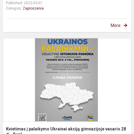
Published: 2022-03-01
Category:
Zaproszenia
More
K
į
p
U
a
g
2.
Kvietimas į palaikymo Ukrainai akciją gimnazijoje vasario 28