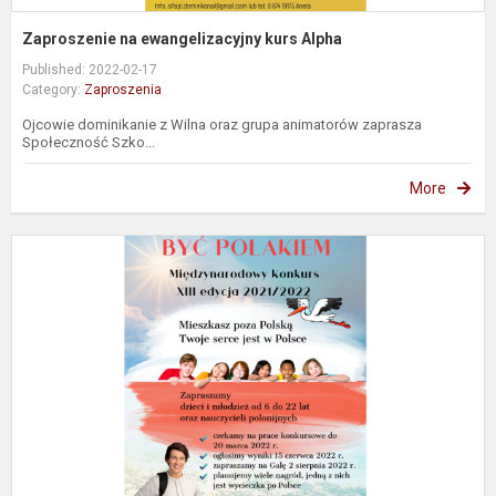
Zaproszenie na ewangelizacyjny kurs Alpha
Published: 2022-02-17
Category:
Zaproszenia
Ojcowie dominikanie z Wilna oraz grupa animatorów zaprasza
Społeczność Szko...
More
Z
d
u
k
„
P