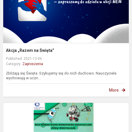
Akcja „Razem na Święta”
Published: 2021-12-06
Category:
Zaproszenia
Zbliżają się Święta. Szykujemy się do nich duchowo. Nauczyciele
wychowują w uczn...
More
K
p
r
e