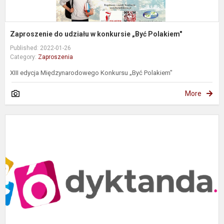
Zaproszenie do udziału w konkursie „Być Polakiem"
Published: 2022-01-26
Category:
Zaproszenia
XIII edycja Międzynarodowego Konkursu „Być Polakiem"
More
Z
M
W
z