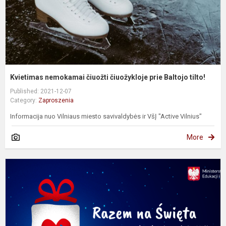
ti
Kvietimas nemokamai čiuožti čiuožykloje prie Baltojo tilto!
Published: 2021-12-07
Category:
Zaproszenia
Informacija nuo Vilniaus miesto savivaldybės ir VšĮ "Active Vilnius"
More
A
„
n
Ś