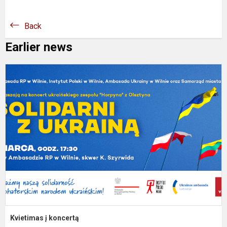
Back
Earlier news
K
į
k
Kvietimas į koncertą