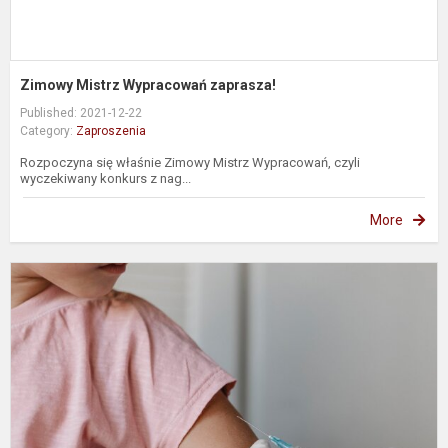
Zimowy Mistrz Wypracowań zaprasza!
Published: 2021-12-22
Category:
Zaproszenia
Rozpoczyna się właśnie Zimowy Mistrz Wypracowań, czyli
wyczekiwany konkurs z nag...
More
K
r
v
n
5
m
s
n