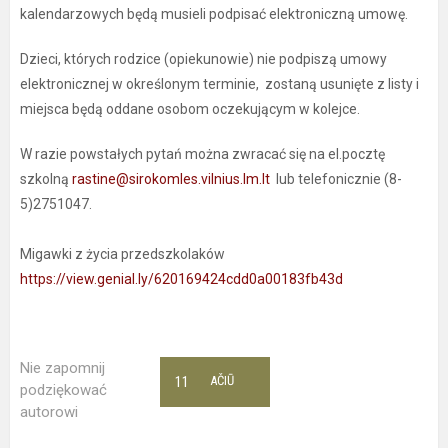
kalendarzowych będą musieli podpisać elektroniczną umowę.
Dzieci, których rodzice (opiekunowie) nie podpiszą umowy
elektronicznej w określonym terminie, zostaną usunięte z listy i
miejsca będą oddane osobom oczekującym w kolejce.
W razie powstałych pytań można zwracać się na el.pocztę
szkolną
rastine@sirokomles.vilnius.lm.lt
lub telefonicznie (8-
5)2751047.
Migawki z życia przedszkolaków
https://view.genial.ly/620169424cdd0a00183fb43d
Nie zapomnij
11
AČIŪ
podziękować
autorowi