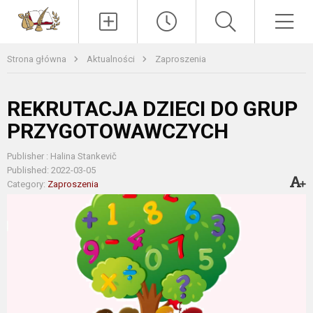
Paieška
Men
Strona główna
Aktualności
Zaproszenia
REKRUTACJA DZIECI DO GRUP
PRZYGOTOWAWCZYCH
Publisher : Halina Stankevič
Published: 2022-03-05
Category:
Zaproszenia