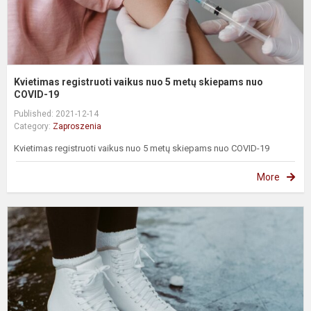
C
Kvietimas registruoti vaikus nuo 5 metų skiepams nuo
COVID-19
Published: 2021-12-14
Category:
Zaproszenia
Kvietimas registruoti vaikus nuo 5 metų skiepams nuo COVID-19
More
K
n
č
č
p
B