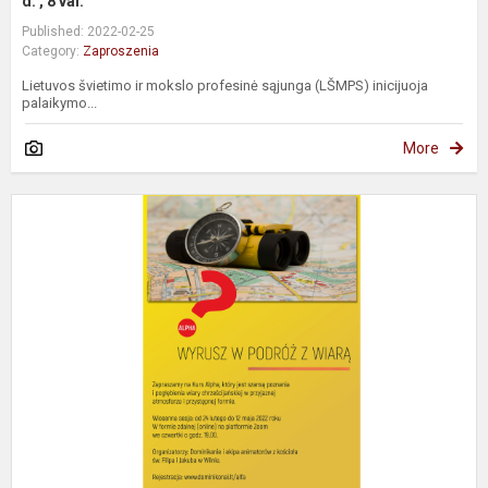
d. , 8 val.
Published: 2022-02-25
Category:
Zaproszenia
Lietuvos švietimo ir mokslo profesinė sąjunga (LŠMPS) inicijuoja
palaikymo...
More
Z
n
e
k
A