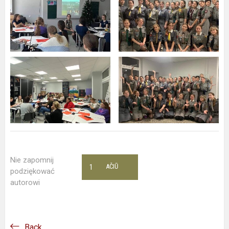
Nie zapomnij
1
AČIŪ
podziękować
autorowi
Back