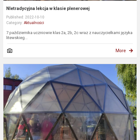
NIetradycyjna lekcja w klasie plenerowej
Published: 2022-10-10
Category:
Aktualności
7 października uczniowie klas 2a, 2b, 2c wraz z nauczycielkami języka
litewskieg...
More
N
p
l
k