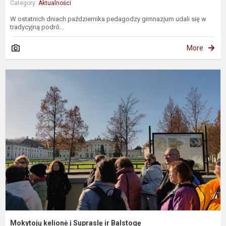
Category:
Aktualności
W ostatnich dniach października pedagodzy gimnazjum udali się w
tradycyjną podró...
More
M
k
į
S
ir
B
Mokytojų kelionė į Supraslę ir Balstogę