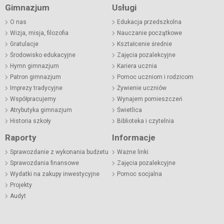
Gimnazjum
Usługi
O nas
Edukacja przedszkolna
Wizja, misja, filozofia
Nauczanie początkowe
Gratulacje
Kształcenie średnie
Środowisko edukacyjne
Zajęcia pozalekcyjne
Hymn gimnazjum
Kariera ucznia
Patron gimnazjum
Pomoc uczniom i rodzicom
Imprezy tradycyjne
Żywienie uczniów
Współpracujemy
Wynajem pomieszczeń
Atrybutyka gimnazjum
Świetlica
Historia szkoły
Biblioteka i czytelnia
Raporty
Informacje
Sprawozdanie z wykonania budżetu
Ważne linki
Sprawozdania finansowe
Zajęcia pozalekcyjne
Wydatki na zakupy inwestycyjne
Pomoc socjalna
Projekty
Audyt