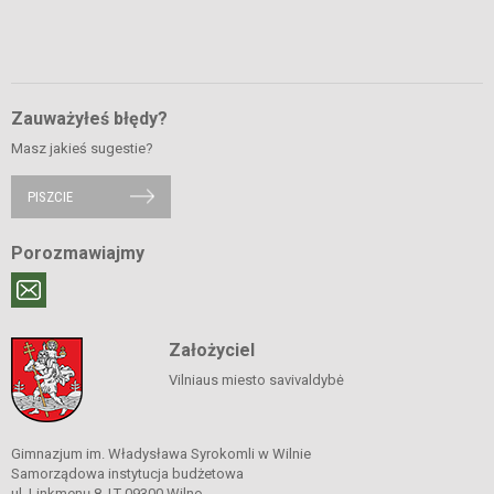
Zauważyłeś błędy?
Masz jakieś sugestie?
PISZCIE
Porozmawiajmy
Założyciel
Vilniaus miesto savivaldybė
Gimnazjum im. Władysława Syrokomli w Wilnie
Samorządowa instytucja budżetowa
ul. Linkmenų 8, LT-09300 Wilno