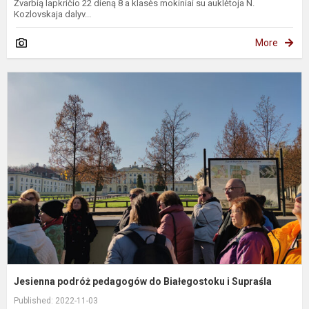
Žvarbią lapkričio 22 dieną 8 a klasės mokiniai su auklėtoja N.
Kozlovskaja dalyv...
More
J
p
p
d
B
i
S
Jesienna podróż pedagogów do Białegostoku i Supraśla
Published: 2022-11-03