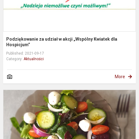
d
H
Podziękowanie za udział w akcji „Wspólny Kwiatek dla
Hospicjum”
Published: 2021-09-17
Category:
Aktualności
More
T
z
-
c
n
n
z