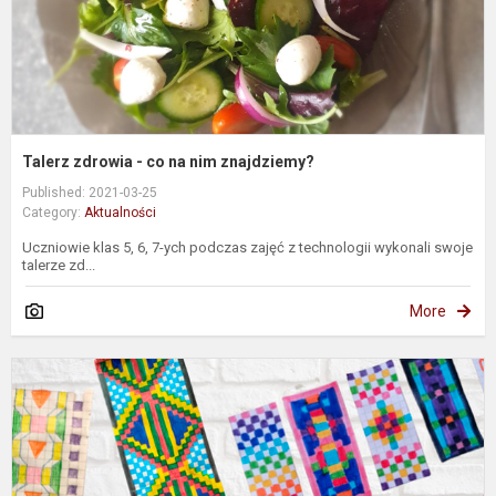
Talerz zdrowia - co na nim znajdziemy?
Published: 2021-03-25
Category:
Aktualności
Uczniowie klas 5, 6, 7-ych podczas zajęć z technologii wykonali swoje
talerze zd...
More
N
w
n
–
L