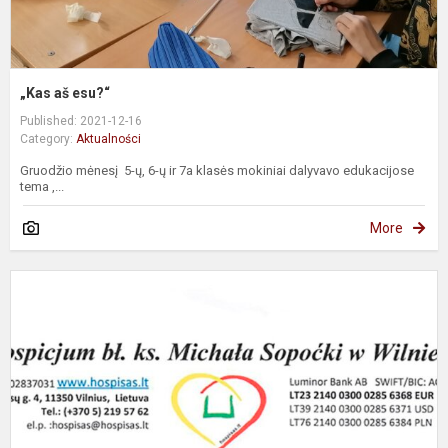
„Kas aš esu?“
Published: 2021-12-16
Category:
Aktualności
Gruodžio mėnesį 5-ų, 6-ų ir 7a klasės mokiniai dalyvavo edukacijose
tema ,...
More
P
z
u
a
„
K