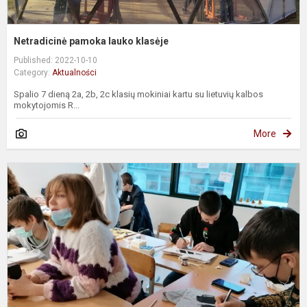
Netradicinė pamoka lauko klasėje
Published: 2022-10-10
Category:
Aktualności
Spalio 7 dieną 2a, 2b, 2c klasių mokiniai kartu su lietuvių kalbos
mokytojomis R...
More
„
a
e