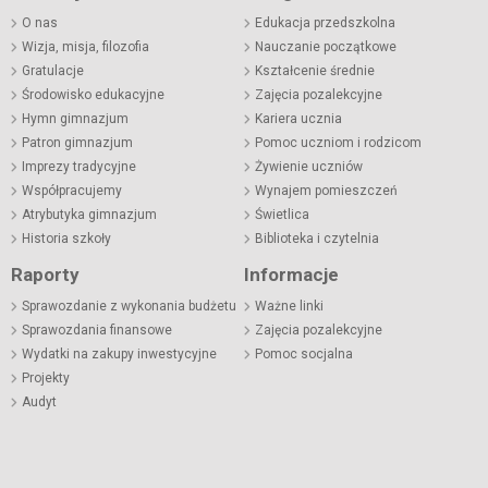
O nas
Edukacja przedszkolna
Wizja, misja, filozofia
Nauczanie początkowe
Gratulacje
Kształcenie średnie
Środowisko edukacyjne
Zajęcia pozalekcyjne
Hymn gimnazjum
Kariera ucznia
Patron gimnazjum
Pomoc uczniom i rodzicom
Imprezy tradycyjne
Żywienie uczniów
Współpracujemy
Wynajem pomieszczeń
Atrybutyka gimnazjum
Świetlica
Historia szkoły
Biblioteka i czytelnia
Raporty
Informacje
Sprawozdanie z wykonania budżetu
Ważne linki
Sprawozdania finansowe
Zajęcia pozalekcyjne
Wydatki na zakupy inwestycyjne
Pomoc socjalna
Projekty
Audyt