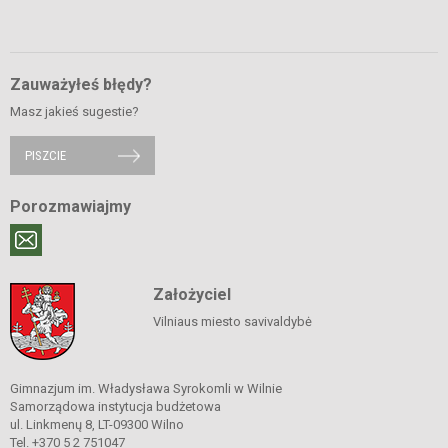
Zauważyłeś błędy?
Masz jakieś sugestie?
PISZCIE
Porozmawiajmy
Założyciel
Vilniaus miesto savivaldybė
Gimnazjum im. Władysława Syrokomli w Wilnie
Samorządowa instytucja budżetowa
ul. Linkmenų 8, LT-09300 Wilno
Tel. +370 5 2 751047