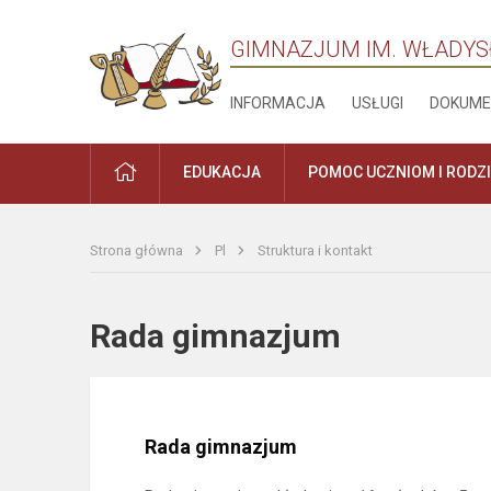
GIMNAZJUM IM. WŁADYS
INFORMACJA
USŁUGI
DOKUME
PRADŽIA
EDUKACJA
POMOC UCZNIOM I RODZ
Strona główna
Pl
Struktura i kontakt
Rada gimnazjum
Rada gimnazjum