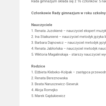
Rada gimnazjum składa się z 16 członków: 5 nauc
Członkowie Rady gimnazjum w roku szkoln
Nauczyciele
1. Renata Juzokienė – nauczyciel ekspert muzy
2. Ina Staikunienė – nauczyciel metodyk języka 
3. Barbara Dajnowicz – nauczyciel metodyk języ
4. Renata Jabłońska – nauczyciel metodyk na
5. Wiktoria Magalinskaja - starszy nauczyciel 
Rodzice
1. Elżbieta Klebeko-Kołpak – zastępca przewod
2. Renata Bereznowska
3. Beata Naruszewicz-Siewruk
4. Alicja Romejko
5. Marek Gajdukiewicz