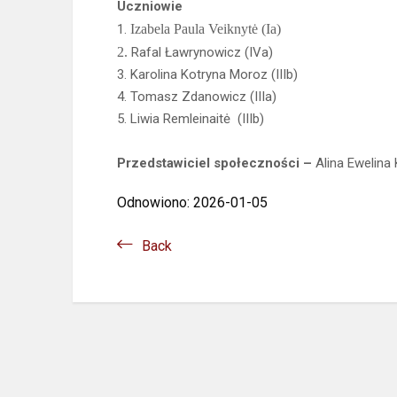
Uczniowie
1.
Izabela Paula Veiknytė (Ia)
2.
Rafal Ławrynowicz (IVa)
3. Karolina Kotryna Moroz (IIIb)
4. Tomasz Zdanowicz (IIIa)
5. Liwia Remleinaitė (IIIb)
Przedstawiciel społeczności –
Alina Ewelina
Odnowiono: 2026-01-05
Back