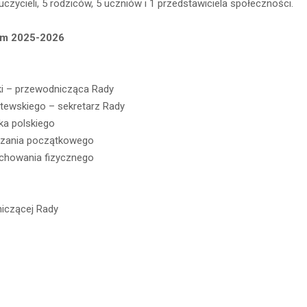
zycieli, 5 rodziców, 5 uczniów i 1 przedstawiciela społeczności.
ym 2025-2026
ki – przewodnicząca Rady
litewskiego – sekretarz Rady
ka polskiego
uczania początkowego
wychowania fizycznego
niczącej Rady