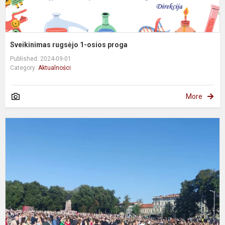
Sveikinimas rugsėjo 1-osios proga
Published: 2024-09-01
Category:
Aktualności
More
L
a
i
p
2