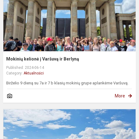
B
Mokinių kelionė į Varšuvą ir Berlyną
Published: 2024-06-14
Category:
Aktualności
Birželio 9 dieną su 7a ir 7 b klasių mokinių grupe aplankėme Varšuvą.
More
6
„
P