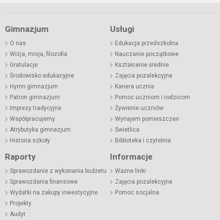
Gimnazjum
Usługi
O nas
Edukacja przedszkolna
Wizja, misja, filozofia
Nauczanie początkowe
Gratulacje
Kształcenie średnie
Środowisko edukacyjne
Zajęcia pozalekcyjne
Hymn gimnazjum
Kariera ucznia
Patron gimnazjum
Pomoc uczniom i rodzicom
Imprezy tradycyjne
Żywienie uczniów
Współpracujemy
Wynajem pomieszczeń
Atrybutyka gimnazjum
Świetlica
Historia szkoły
Biblioteka i czytelnia
Raporty
Informacje
Sprawozdanie z wykonania budżetu
Ważne linki
Sprawozdania finansowe
Zajęcia pozalekcyjne
Wydatki na zakupy inwestycyjne
Pomoc socjalna
Projekty
Audyt