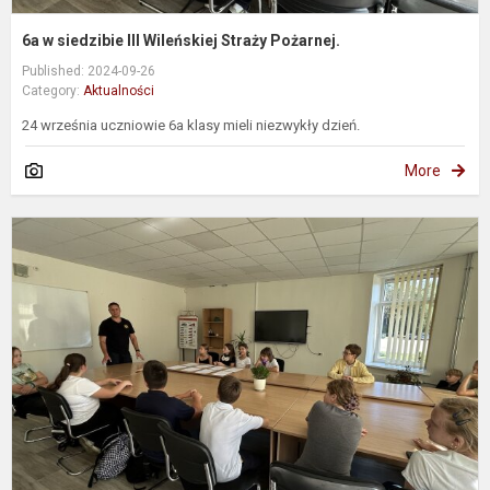
6a w siedzibie III Wileńskiej Straży Pożarnej.
Published: 2024-09-26
Category:
Aktualności
24 września uczniowie 6a klasy mieli niezwykły dzień.
More
6
V
p
g
t