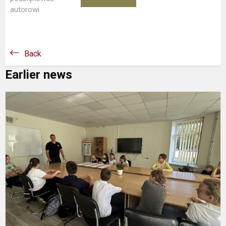
autorowi
Back
Earlier news
6
s
II
W
S
P