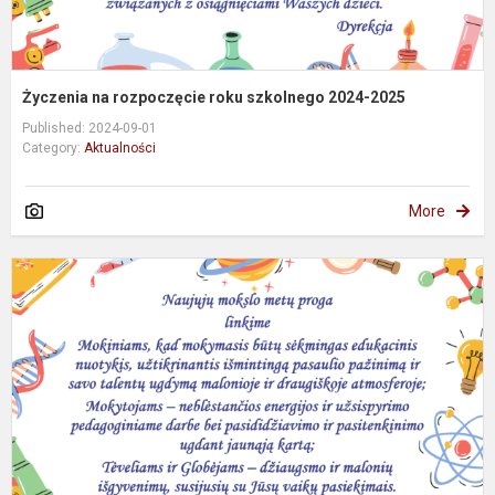
Życzenia na rozpoczęcie roku szkolnego 2024-2025
Published: 2024-09-01
Category:
Aktualności
More
S
r
1
o
p