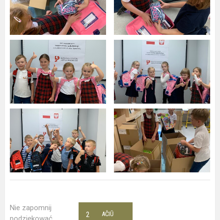
Nie zapomnij
2
AČIŪ
podziękować