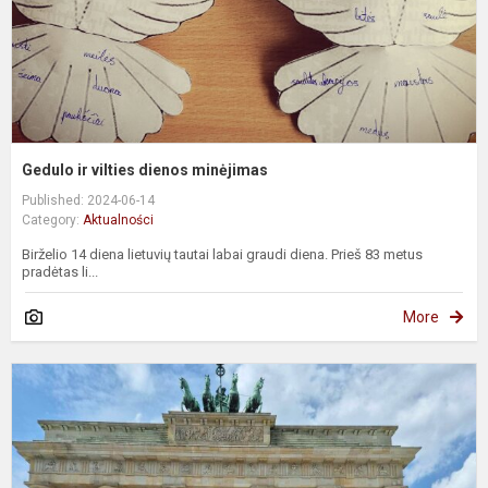
Gedulo ir vilties dienos minėjimas
Published: 2024-06-14
Category:
Aktualności
Birželio 14 diena lietuvių tautai labai graudi diena. Prieš 83 metus
pradėtas li...
More
M
k
į
V
ir