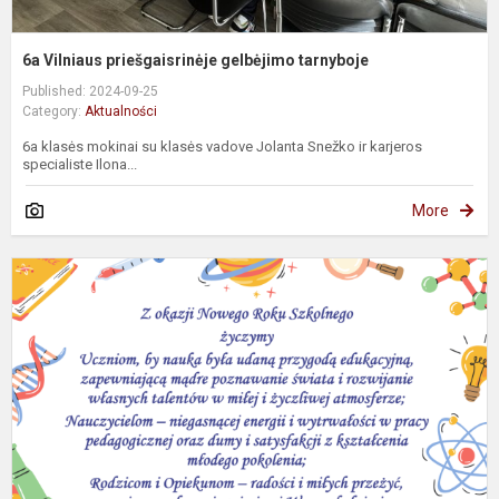
6a Vilniaus priešgaisrinėje gelbėjimo tarnyboje
Published: 2024-09-25
Category:
Aktualności
6a klasės mokinai su klasės vadove Jolanta Snežko ir karjeros
specialiste Ilona...
More
Ż
n
r
r
s
2
2