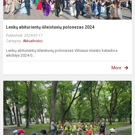
Lenkų abiturientų išleistuvių polonezas 2024
Published: 2024-07-17
Category:
Aktualności
Lenkų abiturientų išleistuvių polonezas Vilniaus miesto katedros
aikštėje 2024-0...
More
O
l
„