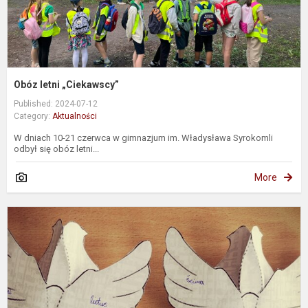
Obóz letni „Ciekawscy”
Published: 2024-07-12
Category:
Aktualności
W dniach 10-21 czerwca w gimnazjum im. Władysława Syrokomli
odbył się obóz letni...
More
G
ir
v
d
m