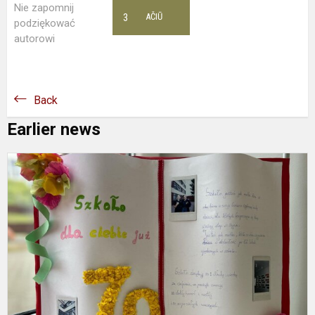
Nie zapomnij
3
AČIŪ
podziękować
autorowi
Back
Earlier news
W
p
t
u
„
l
z
o
70