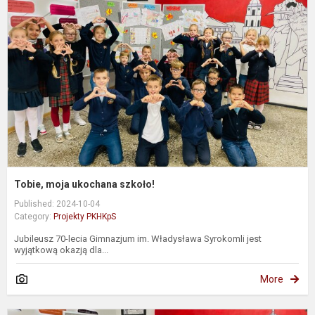
u
s
Tobie, moja ukochana szkoło!
Published: 2024-10-04
Category:
Projekty PKHKpS
Jubileusz 70-lecia Gimnazjum im. Władysława Syrokomli jest
wyjątkową okazją dla...
More