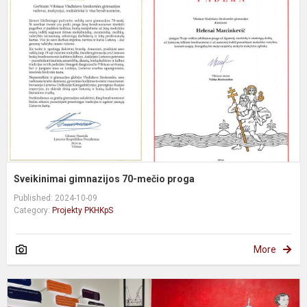
7
m
p
Sveikinimai gimnazijos 70-mečio proga
Published: 2024-10-09
Category:
Projekty PKHKpS
More
T
m