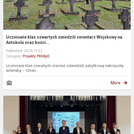
Uczniowie klas czwartych zwiedzili cmentarz Wojskowy na
Antokolu oraz kości...
Published: 2024-10-22
Category:
Projekty PKHKpS
Uczniowie klas czwartych również odwiedzili zabytkową nekropolię
wileńską – Cmen...
More
J
7
l
t