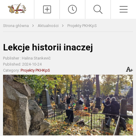
Paieška
Men
Strona główna
Aktualności
Projekty PKHKpS
Lekcje historii inaczej
Publisher : Halina Stankevič
Published: 2024-10-24
Category:
Projekty PKHKpS