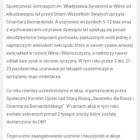
Społeczność Gimnazjum im. Władysława Syrokomli w Wilnie od
kilkudziesięciu lat przed Dniem Wszystkich Świętych sprząta
Cmentarz Bernardyński. A uczniowie wszystkich 5-12 klas wraz
z wychowawcami od prawie dziesięciu lat opiekują się ponad
dwudziestoma miejscami pochówku zasłużonych osób jednej z
najstarszych wileńskich nekropolii, które w swoim czasie wniosły
swój wkład w rozwój Wilna i Wileńszczyzny, a niektórzy nawet
oddali swe życie w obronie ojczyzny. W tym roku przez 3 dni, 21-
23 października, uczniowie po lekcjach uczestniczyli w
sprzątaniu tego cmentarza.
Co roku również uczestniczymy w akcji, organizowanej przez
Społeczny Komitet Opieki nad Starą Rossą „Światełko dla Rossy i
Cmentarza Bernardyńskiego”. W ramach akcji w tym roku
zostało zebranych ponad 2 tysiące zniczy, które zostały
dostarczone do DKP.
Tegoroczne zaangażowanie uczniów i nauczycieli w akcje