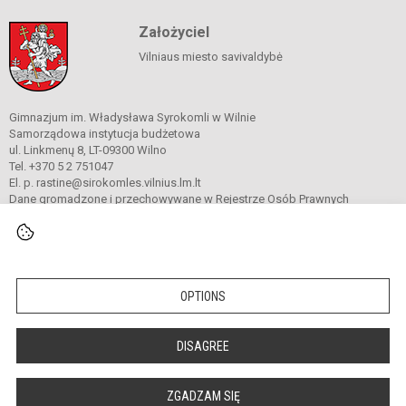
Założyciel
Vilniaus miesto savivaldybė
Gimnazjum im. Władysława Syrokomli w Wilnie
Samorządowa instytucja budżetowa
ul. Linkmenų 8, LT-09300 Wilno
Tel. +370 5 2 751047
El. p. rastine@sirokomles.vilnius.lm.lt
Dane gromadzone i przechowywane w Rejestrze Osób Prawnych
Kod instytucji: 190001462
© 2020. Gimnazjum im. Władysława Syrokomli w Wilnie. Wszelkie prawa
zastrzeżone.
OPTIONS
Versija neįgaliesiems
Slapukų valdymas
DISAGREE
author_cleverphant
ZGADZAM SIĘ