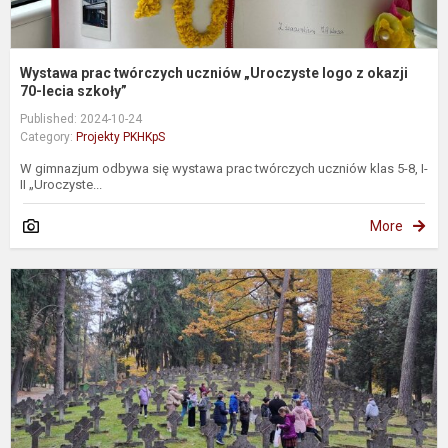
Wystawa prac twórczych uczniów „Uroczyste logo z okazji
70-lecia szkoły”
Published: 2024-10-24
Category:
Projekty PKHKpS
W gimnazjum odbywa się wystawa prac twórczych uczniów klas 5-8, I-
II „Uroczyste...
More
U
k
c
z
c
W
n
An