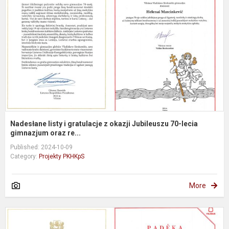
g
z
o
J
7
l
g.
Nadesłane listy i gratulacje z okazji Jubileuszu 70-lecia
gimnazjum oraz re...
Published: 2024-10-09
Category:
Projekty PKHKpS
More
S
g