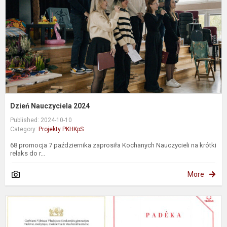
Dzień Nauczyciela 2024
Published: 2024-10-10
Category:
Projekty PKHKpS
68 promocja 7 października zaprosiła Kochanych Nauczycieli na krótki
relaks do r...
More
N
l
i