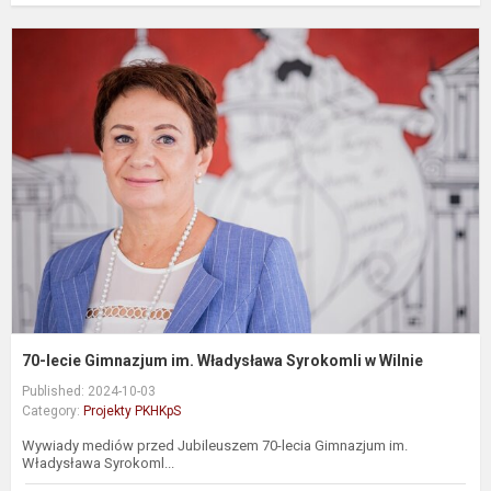
7
l
G
i
W
S
W
70-lecie Gimnazjum im. Władysława Syrokomli w Wilnie
Published: 2024-10-03
Category:
Projekty PKHKpS
Wywiady mediów przed Jubileuszem 70-lecia Gimnazjum im.
Władysława Syrokoml...