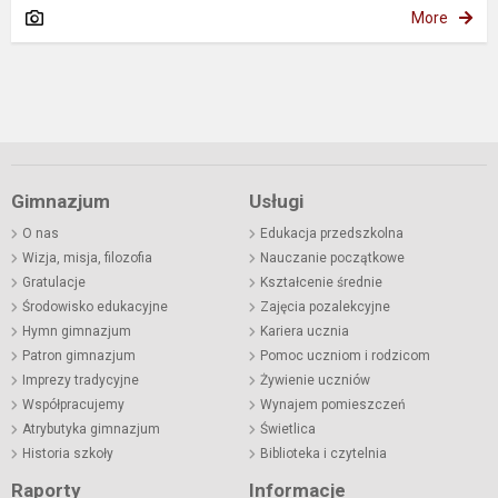
More
Gimnazjum
Usługi
O nas
Edukacja przedszkolna
Wizja, misja, filozofia
Nauczanie początkowe
Gratulacje
Kształcenie średnie
Środowisko edukacyjne
Zajęcia pozalekcyjne
Hymn gimnazjum
Kariera ucznia
Patron gimnazjum
Pomoc uczniom i rodzicom
Imprezy tradycyjne
Żywienie uczniów
Współpracujemy
Wynajem pomieszczeń
Atrybutyka gimnazjum
Świetlica
Historia szkoły
Biblioteka i czytelnia
Raporty
Informacje