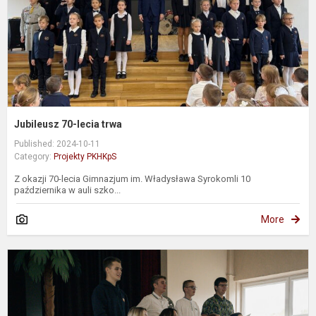
Jubileusz 70-lecia trwa
Published: 2024-10-11
Category:
Projekty PKHKpS
Z okazji 70-lecia Gimnazjum im. Władysława Syrokomli 10
października w auli szko...
More
D
N
2