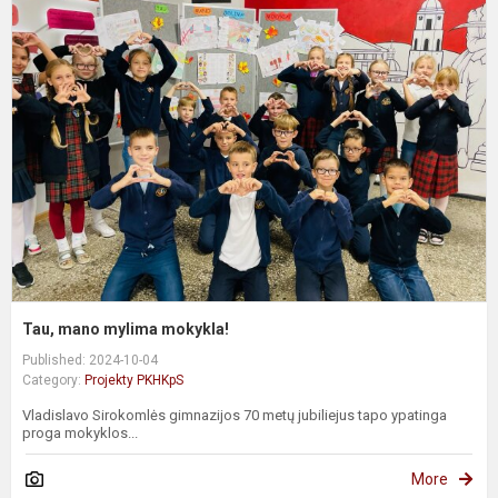
T
m
m
m
Tau, mano mylima mokykla!
Published: 2024-10-04
Category:
Projekty PKHKpS
Vladislavo Sirokomlės gimnazijos 70 metų jubiliejus tapo ypatinga
proga mokyklos...
More