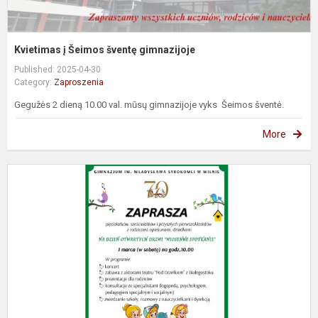
Kvietimas į Šeimos šventę gimnazijoje
Published: 2025-04-30
Category:
Zaproszenia
Gegužės 2 dieną 10.00 val. mūsų gimnazijoje vyks Šeimos šventė.
More
R
U
D
G
I
W
S
W.