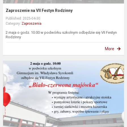
Zaproszenie na VII Festyn Rodzinny
Published: 2025-04-30
Category:
Zaproszenia
2 maja o godz. 10.00 w podwórku szkolnym odbędzie się VII Festyn
Rodzinny
More
K
į
Š
š
g