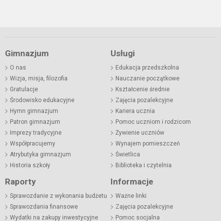
Gimnazjum
Usługi
O nas
Edukacja przedszkolna
Wizja, misja, filozofia
Nauczanie początkowe
Gratulacje
Kształcenie średnie
Środowisko edukacyjne
Zajęcia pozalekcyjne
Hymn gimnazjum
Kariera ucznia
Patron gimnazjum
Pomoc uczniom i rodzicom
Imprezy tradycyjne
Żywienie uczniów
Współpracujemy
Wynajem pomieszczeń
Atrybutyka gimnazjum
Świetlica
Historia szkoły
Biblioteka i czytelnia
Raporty
Informacje
Sprawozdanie z wykonania budżetu
Ważne linki
Sprawozdania finansowe
Zajęcia pozalekcyjne
Wydatki na zakupy inwestycyjne
Pomoc socjalna