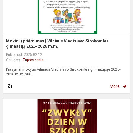
Mokinių priėmimas į Vilniaus Vladislavo Sirokomlės
gimnaziją 2025-2026 m.m.
Published: 2025-02-12
Category:
Zaproszenia
Prašymai mokytis Vilniaus Vladislavo Sirokomlės gimnazijoje 2025-
2026 m. m. yra...
More
Z
n
t
s
a