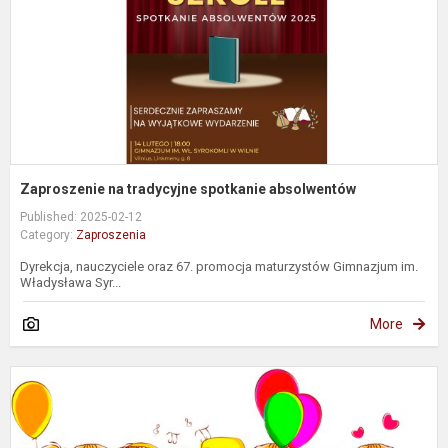
Zaproszenie na tradycyjne spotkanie absolwentów
Published: 2025-02-12
Category:
Zaproszenia
Dyrekcja, nauczyciele oraz 67. promocja maturzystów Gimnazjum im.
Władysława Syr...
More
P
į
p