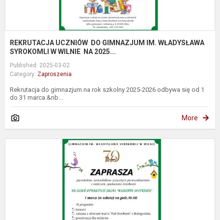
REKRUTACJA UCZNIÓW DO GIMNAZJUM IM. WŁADYSŁAWA
SYROKOMLI W WILNIE NA 2025...
Published: 2025-03-02
Category:
Zaproszenia
Rekrutacja do gimnazjum na rok szkolny 2025-2026 odbywa się od 1
do 31 marca.&nb...
More
M
p
į
V
V
S
g