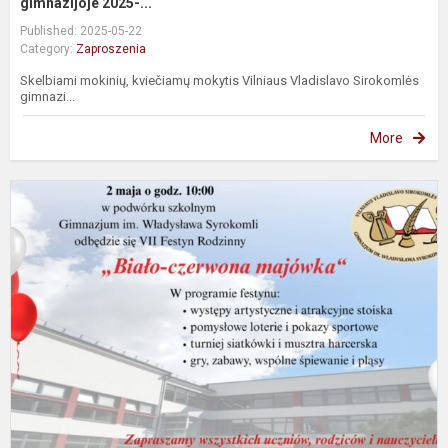
gimnazijoje 2025-...
Published: 2025-05-22
Category:
Zaproszenia
Skelbiami mokinių, kviečiamų mokytis Vilniaus Vladislavo Sirokomlės
gimnazi...
More
Z
n
V
F
R