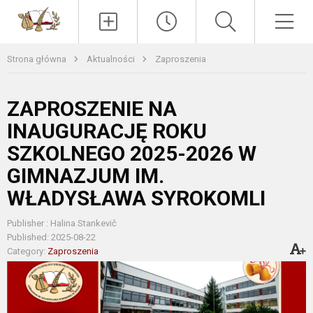
Paieška
Men
Strona główna
Aktualności
Zaproszenia
ZAPROSZENIE NA
INAUGURACJĘ ROKU
SZKOLNEGO 2025-2026 W
GIMNAZJUM IM.
WŁADYSŁAWA SYROKOMLI
Publisher : Halina Stankevič
Published: 2025-08-22
Category:
Zaproszenia