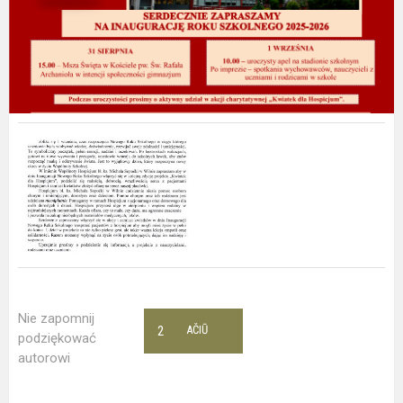
Nie zapomnij
2
AČIŪ
podziękować
autorowi