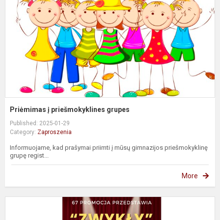
g
Priėmimas į priešmokyklines grupes
Published: 2025-01-29
Category:
Zaproszenia
Informuojame, kad prašymai priimti į mūsų gimnazijos priešmokyklinę
grupę regist...
More
K
į