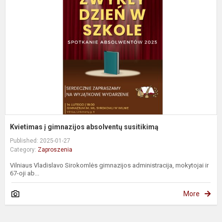
g
a
s
Kvietimas į gimnazijos absolventų susitikimą
Published: 2025-01-27
Category:
Zaproszenia
Vilniaus Vladislavo Sirokomlės gimnazijos administracija, mokytojai ir
67-oji ab...
More