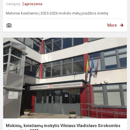
Category:
Zaproszenia
Maloniai kviečiame į 2025-2026 mokslo metų pradžios šventę
More
M
k
m
V
V
S
g.
Mokinių, kviečiamų mokytis Vilniaus Vladislavo Sirokomlės