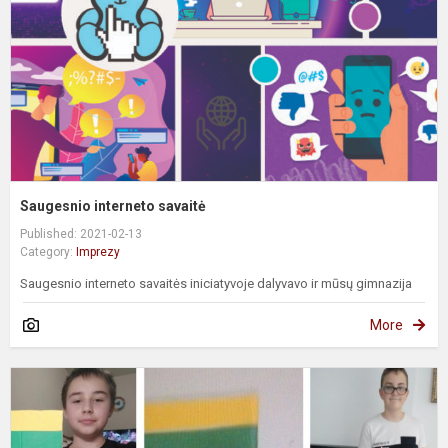
Saugesnio interneto savaitė
Published: 2021-02-13
Category:
Imprezy
Saugesnio interneto savaitės iniciatyvoje dalyvavo ir mūsų gimnazija
More
„
t
m