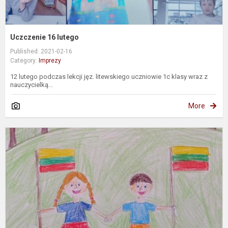
Uczczenie 16 lutego
Published: 2021-02-16
Category:
Imprezy
12 lutego podczas lekcji jęz. litewskiego uczniowie 1c klasy wraz z
nauczycielką...
More
W
„
O