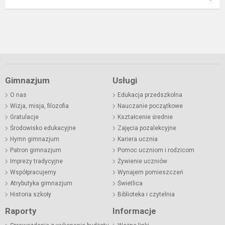
Gimnazjum
Usługi
O nas
Edukacja przedszkolna
Wizja, misja, filozofia
Nauczanie początkowe
Gratulacje
Kształcenie średnie
Środowisko edukacyjne
Zajęcia pozalekcyjne
Hymn gimnazjum
Kariera ucznia
Patron gimnazjum
Pomoc uczniom i rodzicom
Imprezy tradycyjne
Żywienie uczniów
Współpracujemy
Wynajem pomieszczeń
Atrybutyka gimnazjum
Świetlica
Historia szkoły
Biblioteka i czytelnia
Raporty
Informacje