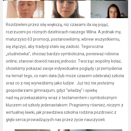
Rozdzieleni przez siłę większą, niż czasami da się pojąć,
rozrzuceni po różnych dzielnicach naszego Wilna. A jednak my,
maturzyści 63 promocji, postanowiliśmy, wbrew wszystkiemu,
się złączyć, aby tradycji stało się zadość. Tegoroczna
„studniówka”, chociaż bardzo symboliczna, ponieważ robiona
online, stanowi dowód naszej jedności. Tworząc wspólny kolaż,
chcieliśmy pokazać swoje indywidualne poglądy i przemyślenia
na temat tego, co nam dała (lub może czasem odebrała) szkoła
oraz co z niej wynieśliśmy jako ludzie. Już też nie jesteśmy
gospodarzami gimnazjum, gdyż “władzę” i opiekę
nad nią przekazaliśmy wraz z testamentem i symbolicznym
kluczem od szkoły jedenastakom. Pragniemy również, niczym z
wirtualnej ławki, jak prawdziwa szkolna rodzina pozdrowić z
głębi serca prowadzących nas przez życie nauczycieli.