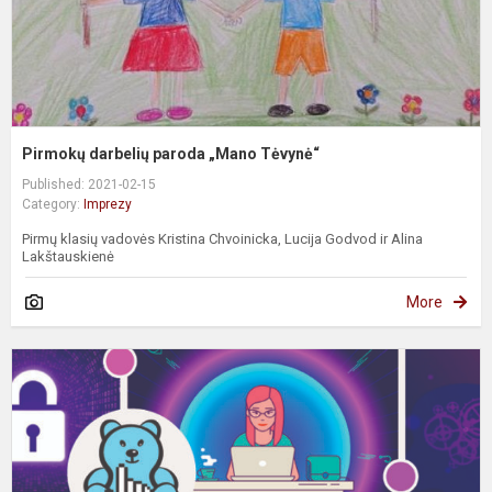
Pirmokų darbelių paroda „Mano Tėvynė“
Published: 2021-02-15
Category:
Imprezy
Pirmų klasių vadovės Kristina Chvoinicka, Lucija Godvod ir Alina
Lakštauskienė
More
D
B
I
2