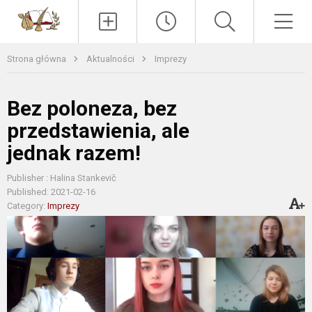
Paieška
Men
Strona główna
Aktualności
Imprezy
Bez poloneza, bez
przedstawienia, ale
jednak razem!
Publisher : Halina Stankevič
Published: 2021-02-16
Category:
Imprezy