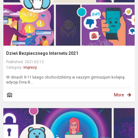
Dzień Bezpiecznego Internetu 2021
Published: 2021-02-13
Category:
Imprezy
W dniach 9-11 lutego obchodziliśmy w naszym gimnazjum kolejną
edycję Dnia B...
More
S
i
s