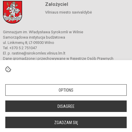
Założyciel
Vilniaus miesto savivaldybė
Gimnazjum im. Władysława Syrokomli w Wilnie
Samorządowa instytucja budżetowa
ul. Linkmenų 8, LT-09300 Wilno
Tel. +370 5 2 751047
El. p. rastine@sirokomles.vilnius.lm.lt
Dane gromadzone i przechowywane w Rejestrze Osób Prawnych
Kod instytucji: 190001462
© 2020. Gimnazjum im. Władysława Syrokomli w Wilnie. Wszelkie prawa
zastrzeżone.
OPTIONS
Versija neįgaliesiems
Slapukų valdymas
DISAGREE
author_cleverphant
ZGADZAM SIĘ