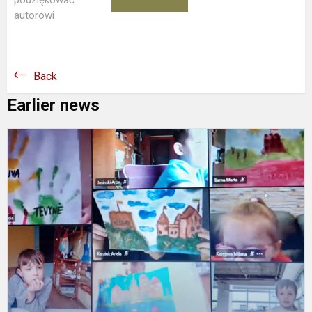
podziękować
autorowi
Back
Earlier news
V
1
o
m