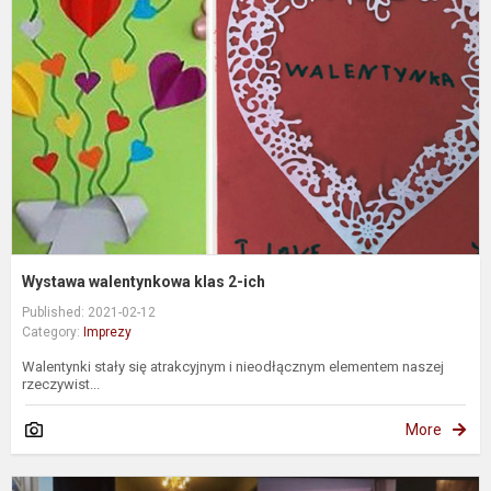
k
2
i
Wystawa walentynkowa klas 2-ich
Published: 2021-02-12
Category:
Imprezy
Walentynki stały się atrakcyjnym i nieodłącznym elementem naszej
rzeczywist...
More
G