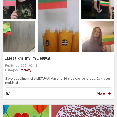
L
„Mes tikrai mylim Lietuvą!
Published: 2021-02-12
Category:
Imprezy
Savo begalinę meilę LIETUVAI Vasario 16-sios dienos proga 6a klasės
mokiniai
More
W
w