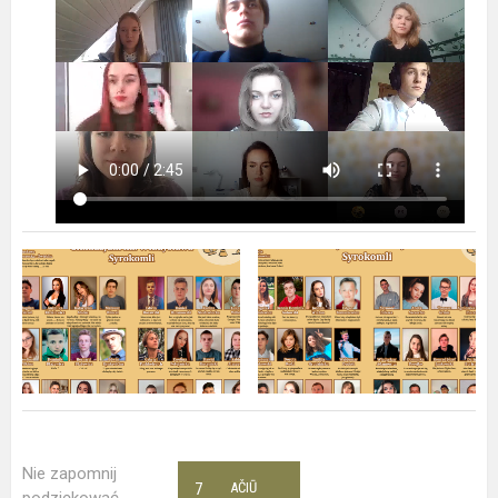
Nie zapomnij
7
AČIŪ