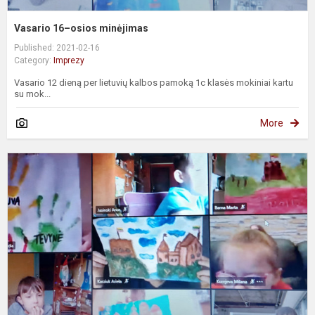
Vasario 16–osios minėjimas
Published: 2021-02-16
Category:
Imprezy
Vasario 12 dieną per lietuvių kalbos pamoką 1c klasės mokiniai kartu
su mok...
More
U
1
l