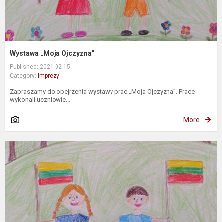
Wystawa „Moja Ojczyzna”
Published: 2021-02-15
Category:
Imprezy
Zapraszamy do obejrzenia wystawy prac „Moja Ojczyzna”. Prace
wykonali uczniowie...
More
P
d
p
„
T