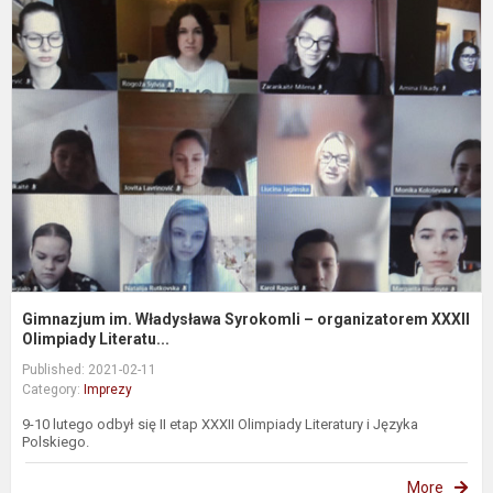
i
W
S
–
o
X
Ol
Gimnazjum im. Władysława Syrokomli – organizatorem XXXII
Olimpiady Literatu...
Published: 2021-02-11
Category:
Imprezy
9-10 lutego odbył się II etap XXXII Olimpiady Literatury i Języka
Polskiego.
More