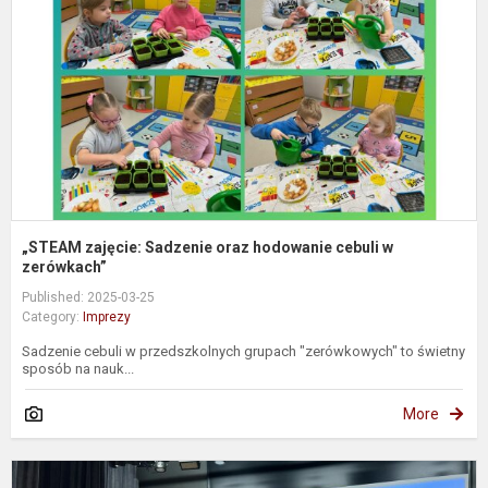
o
h
c
z
„STEAM zajęcie: Sadzenie oraz hodowanie cebuli w
zerówkach”
Published: 2025-03-25
Category:
Imprezy
Sadzenie cebuli w przedszkolnych grupach "zerówkowych" to świetny
sposób na nauk...
More
„