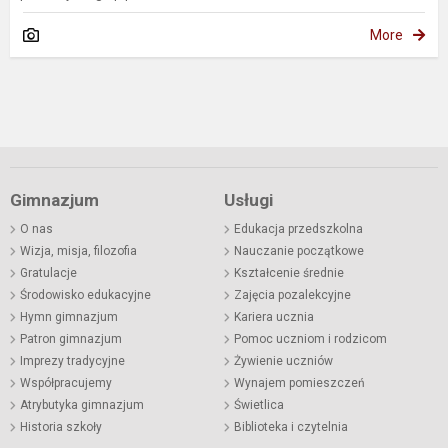
More
Gimnazjum
Usługi
O nas
Edukacja przedszkolna
Wizja, misja, filozofia
Nauczanie początkowe
Gratulacje
Kształcenie średnie
Środowisko edukacyjne
Zajęcia pozalekcyjne
Hymn gimnazjum
Kariera ucznia
Patron gimnazjum
Pomoc uczniom i rodzicom
Imprezy tradycyjne
Żywienie uczniów
Współpracujemy
Wynajem pomieszczeń
Atrybutyka gimnazjum
Świetlica
Historia szkoły
Biblioteka i czytelnia