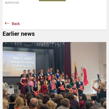
autorowi
Back
Earlier news
I
6
a
l