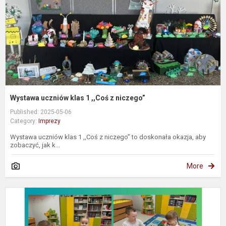
z
n
Wystawa uczniów klas 1 ,,Coś z niczego”
Published: 2025-05-06
Category:
Imprezy
Wystawa uczniów klas 1 ,,Coś z niczego” to doskonała okazja, aby
zobaczyć, jak k...
More
„
z
S