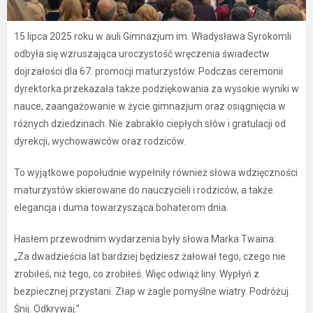
15 lipca 2025 roku w auli Gimnazjum im. Władysława Syrokomli
odbyła się wzruszająca uroczystość wręczenia świadectw
dojrzałości dla 67. promocji maturzystów. Podczas ceremonii
dyrektorka przekazała także podziękowania za wysokie wyniki w
nauce, zaangażowanie w życie gimnazjum oraz osiągnięcia w
różnych dziedzinach. Nie zabrakło ciepłych słów i gratulacji od
dyrekcji, wychowawców oraz rodziców.
To wyjątkowe popołudnie wypełniły również słowa wdzięczności
maturzystów skierowane do nauczycieli i rodziców, a także
elegancja i duma towarzysząca bohaterom dnia.
Hasłem przewodnim wydarzenia były słowa Marka Twaina:
„Za dwadzieścia lat bardziej będziesz żałował tego, czego nie
zrobiłeś, niż tego, co zrobiłeś. Więc odwiąż liny. Wypłyń z
bezpiecznej przystani. Złap w żagle pomyślne wiatry. Podróżuj.
Śnij. Odkrywaj.”