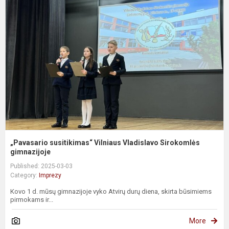
s
V
V
S
g
„Pavasario susitikimas“ Vilniaus Vladislavo Sirokomlės
gimnazijoje
Published: 2025-03-03
Category:
Imprezy
Kovo 1 d. mūsų gimnazijoje vyko Atvirų durų diena, skirta būsimiems
pirmokams ir...
More