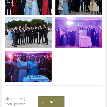
Nie zapomnij
2
AČIŪ
podziękować