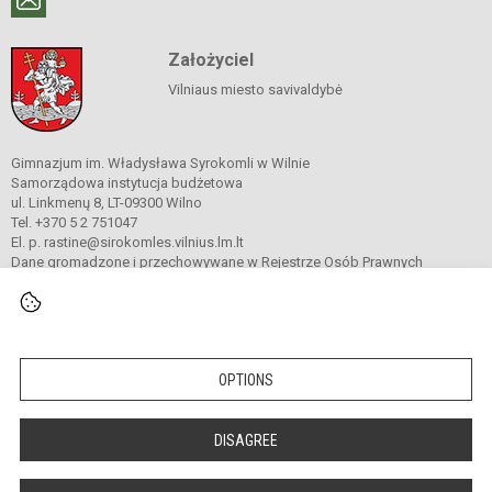
Założyciel
Vilniaus miesto savivaldybė
Gimnazjum im. Władysława Syrokomli w Wilnie
Samorządowa instytucja budżetowa
ul. Linkmenų 8, LT-09300 Wilno
Tel. +370 5 2 751047
El. p. rastine@sirokomles.vilnius.lm.lt
Dane gromadzone i przechowywane w Rejestrze Osób Prawnych
Kod instytucji: 190001462
© 2020. Gimnazjum im. Władysława Syrokomli w Wilnie. Wszelkie prawa
zastrzeżone.
OPTIONS
Versija neįgaliesiems
Slapukų valdymas
DISAGREE
author_cleverphant