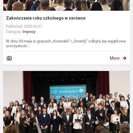
Zakończenie roku szkolnego w zerówce
Published: 2025-06-01
Category:
Imprezy
W dniu 30 maja w grupach „Krasnale” i „Smerfy” odbyła się wyjątkowa
uroczystość...
More
P
s
6
l
a