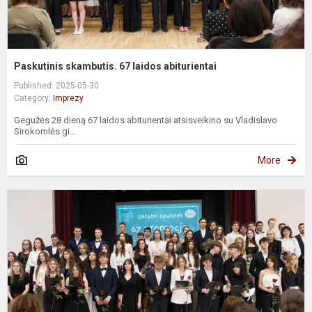
Paskutinis skambutis. 67 laidos abiturientai
Published: 2025-05-30
Category:
Imprezy
Gegužės 28 dieną 67 laidos abiturientai atsisveikino su Vladislavo
Sirokomlės gi...
More
O
D
6
p
m