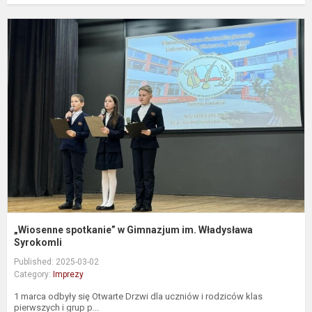
„
s
G
i
W
S
„Wiosenne spotkanie” w Gimnazjum im. Władysława
Syrokomli
Published: 2025-03-02
Category:
Imprezy
1 marca odbyły się Otwarte Drzwi dla uczniów i rodziców klas
pierwszych i grup p...