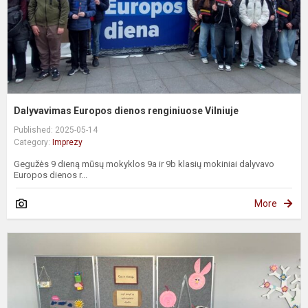
Dalyvavimas Europos dienos renginiuose Vilniuje
Published: 2025-05-14
Category:
Imprezy
Gegužės 9 dieną mūsų mokyklos 9a ir 9b klasių mokiniai dalyvavo
Europos dienos r...
More
W
u
k
1
,