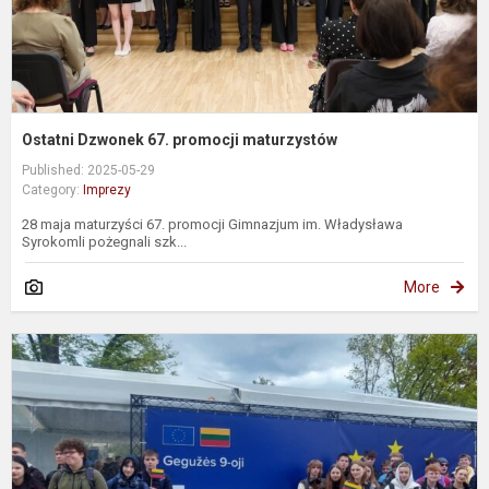
Ostatni Dzwonek 67. promocji maturzystów
Published: 2025-05-29
Category:
Imprezy
28 maja maturzyści 67. promocji Gimnazjum im. Władysława
Syrokomli pożegnali szk...
More
D
E
d
r
V