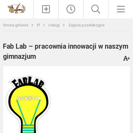
Paieška
Men
Strona główna
Pl
Usługi
Zajęcia pozalekcyjne
Fab Lab – pracownia innowacji w naszym
gimnazjum