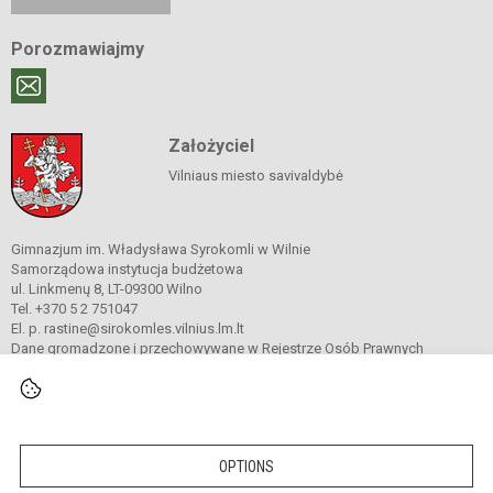
Porozmawiajmy
Założyciel
Vilniaus miesto savivaldybė
Gimnazjum im. Władysława Syrokomli w Wilnie
Samorządowa instytucja budżetowa
ul. Linkmenų 8, LT-09300 Wilno
Tel. +370 5 2 751047
El. p. rastine@sirokomles.vilnius.lm.lt
Dane gromadzone i przechowywane w Rejestrze Osób Prawnych
Kod instytucji: 190001462
© 2020. Gimnazjum im. Władysława Syrokomli w Wilnie. Wszelkie prawa
zastrzeżone.
OPTIONS