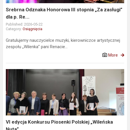
zasługi”
dla
Srebrna Odznaka Honorowa III stopnia „Za zasługi”
p.
dla p. Re...
Re...
Published: 2026-05-22
Category:
Osiągnięcia
Gratulujemy nauczycielce muzyki, kierowniczce artystycznej
zespołu „Wilenka” pani Renacie...
More
VI
edycja
Konkursu
Piosenki
Polskiej
„Wileńska
Nuta”
VI edycja Konkursu Piosenki Polskiej „Wileńska
Nuta”