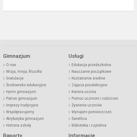
Gimnazjum
Usługi
O nas
Edukacja przedszkolna
Wizja, misja, filozofia
Nauczanie początkowe
Gratulacje
Kształcenie średnie
Środowisko edukacyjne
Zajęcia pozalekcyjne
Hymn gimnazjum
Kariera ucznia
Patron gimnazjum
Pomoc uczniom i rodzicom
Imprezy tradycyjne
Żywienie uczniów
Współpracujemy
Wynajem pomieszczeń
Atrybutyka gimnazjum
Świetlica
Historia szkoły
Biblioteka i czytelnia
Raporty
Informacje