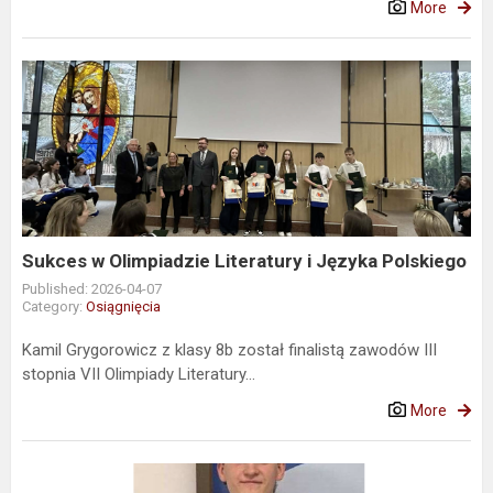
More
Sukces
w
Olimpiadzie
Literatury
i
Języka
Polskiego
Sukces w Olimpiadzie Literatury i Języka Polskiego
Published: 2026-04-07
Category:
Osiągnięcia
Kamil Grygorowicz z klasy 8b został finalistą zawodów III
stopnia VII Olimpiady Literatury...
More
I