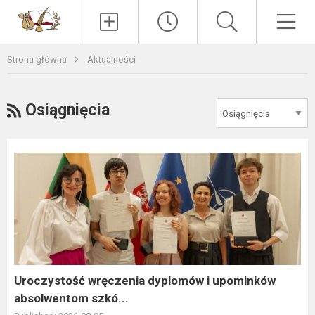
Paieška
Men
Strona główna
Aktualności
RSS
Osiągnięcia
Uroczystość
wręczenia
dyplomów
i
upominków
absolwentom
szkó...
Uroczystość wręczenia dyplomów i upominków
absolwentom szkó...