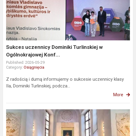
uczennicy
Dominiki
Turlinskiej
w
Ogólnokrajowej
Konf...
Sukces uczennicy Dominiki Turlinskiej w
Ogólnokrajowej Konf...
Published: 2026-05-29
Category:
Osiągnięcia
Z radością i dumą informujemy o sukcesie uczennicy klasy
IIa, Dominiki Turlinskiej, podcza...
More
Uczniowie
Syrokomlówki
zdobyli
I