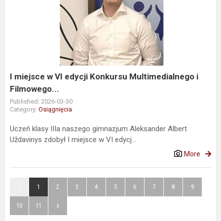
miejsce
w
VI
edycji
Konkursu
Multimedialnego
i
I miejsce w VI edycji Konkursu Multimedialnego i
Filmowego...
Filmowego...
Published: 2026-03-30
Category:
Osiągnięcia
Uczeń klasy IIIa naszego gimnazjum Aleksander Albert
Uždavinys zdobył I miejsce w VI edycj...
More
1
2
3
4
5
6
7
8
9
10
11