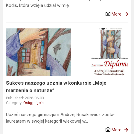
Kodis, która wzięła udział w mię...
More
Sukces
naszego
ucznia
w
konkursie
„Moje
marzenia
o
Sukces naszego ucznia w konkursie „Moje
naturze”
marzenia o naturze”
Published: 2026-06-03
Category:
Osiągnięcia
Uczeń naszego gimnazjum Andrzej Rusakiewicz został
laureatem w swojej kategorii wiekowej w...
More