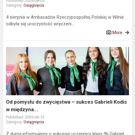
Published: 2026-08-05
Category:
Osiągnięcia
4 sierpnia w Ambasadzie Rzeczypospolitej Polskiej w Wilnie
odbyła się uroczystość wręczeni...
More
Od
pomysłu
do
zwycięstwa
–
sukces
Gabrieli
Kodis
Od pomysłu do zwycięstwa – sukces Gabrieli Kodis
w
w międzyna...
międzyna...
Published: 2026-06-12
Category:
Osiągnięcia
Z dumą informujemy o sukcesie uczennicy klasy 9b Gabrieli