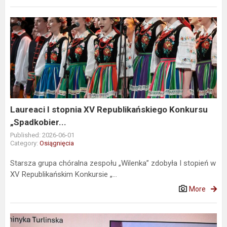
Laureaci
I
stopnia
XV
Republikańskiego
Konkursu
„Spadkobier...
Laureaci I stopnia XV Republikańskiego Konkursu
„Spadkobier...
Published: 2026-06-01
Category:
Osiągnięcia
Starsza grupa chóralna zespołu „Wilenka” zdobyła I stopień w
XV Republikańskim Konkursie „...
More
Sukces