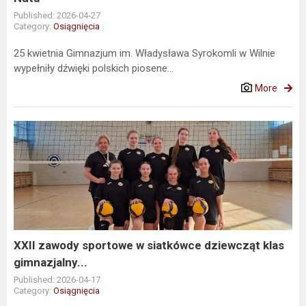
Published: 2026-04-27
Category:
Osiągnięcia
25 kwietnia Gimnazjum im. Władysława Syrokomli w Wilnie
wypełniły dźwięki polskich piosene...
More
XXII
zawody
sportowe
w
siatkówce
dziewcząt
klas
gimnazjalny...
XXII zawody sportowe w siatkówce dziewcząt klas
gimnazjalny...
Published: 2026-04-17
Category:
Osiągnięcia