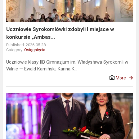
miejsce
w
konkursie
„Ambas...
Uczniowie Syrokomlówki zdobyli I miejsce w
konkursie „Ambas...
Published: 2026-05-28
Category:
Osiągnięcia
Uczniowie klasy IIB Gimnazjum im. Władysława Syrokomli w
Wilnie — Ewald Kamiński, Karina K...
More
Srebrna
Odznaka
Honorowa
III
stopnia
„Za