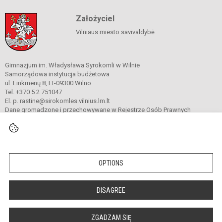
Założyciel
Vilniaus miesto savivaldybė
Gimnazjum im. Władysława Syrokomli w Wilnie
Samorządowa instytucja budżetowa
ul. Linkmenų 8, LT-09300 Wilno
Tel. +370 5 2 751047
El. p. rastine@sirokomles.vilnius.lm.lt
Dane gromadzone i przechowywane w Rejestrze Osób Prawnych
Kod instytucji: 190001462
© 2020. Gimnazjum im. Władysława Syrokomli w Wilnie. Wszelkie prawa
zastrzeżone.
OPTIONS
Versija neįgaliesiems
Slapukų valdymas
DISAGREE
author_cleverphant
ZGADZAM SIĘ