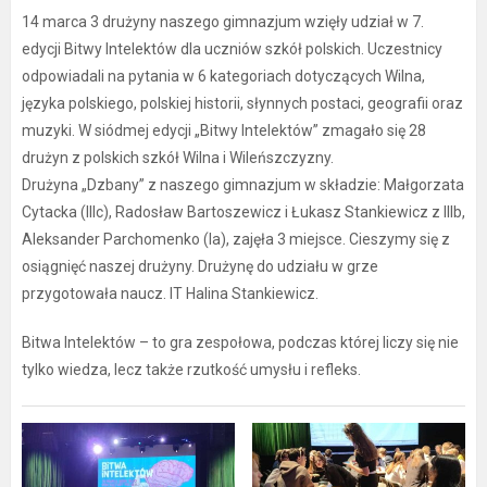
14 marca 3 drużyny naszego gimnazjum wzięły udział w 7.
edycji Bitwy Intelektów dla uczniów szkół polskich. Uczestnicy
odpowiadali na pytania w 6 kategoriach dotyczących Wilna,
języka polskiego, polskiej historii, słynnych postaci, geografii oraz
muzyki. W siódmej edycji „Bitwy Intelektów” zmagało się 28
drużyn z polskich szkół Wilna i Wileńszczyzny.
Drużyna „Dzbany” z naszego gimnazjum w składzie: Małgorzata
Cytacka (IIIc), Radosław Bartoszewicz i Łukasz Stankiewicz z IIIb,
Aleksander Parchomenko (Ia), zajęła 3 miejsce. Cieszymy się z
osiągnięć naszej drużyny. Drużynę do udziału w grze
przygotowała naucz. IT Halina Stankiewicz.
Bitwa Intelektów – to gra zespołowa, podczas której liczy się nie
tylko wiedza, lecz także rzutkość umysłu i refleks.