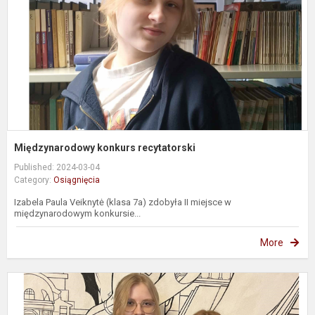
Międzynarodowy konkurs recytatorski
Published: 2024-03-04
Category:
Osiągnięcia
Izabela Paula Veiknytė (klasa 7a) zdobyła II miejsce w
międzynarodowym konkursie...
More
K
l
„