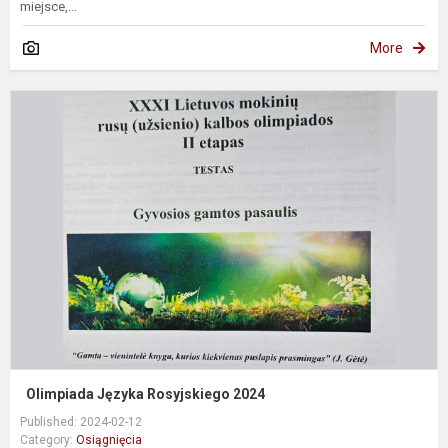
miejsce,...
More
O
J
R
2
Olimpiada Języka Rosyjskiego 2024
Published: 2024-02-12
Category:
Osiągnięcia