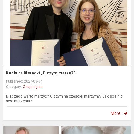
c
m
Konkurs literacki „O czym marzę?”
Published: 2024-03-04
Category:
Osiągnięcia
Dlaczego warto marzyć? O czym najczęściej marzymy? Jak spełnić
swe marzenia?
More
M