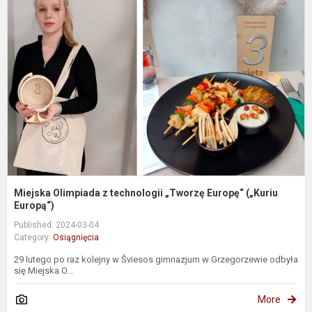
O
z
t
„
E
(
Eu
Miejska Olimpiada z technologii „Tworzę Europę“ („Kuriu
Europą“)
Published: 2024-03-04
Category:
Osiągnięcia
29 lutego po raz kolejny w Šviesos gimnazjum w Grzegorzewie odbyła
się Miejska O...
More