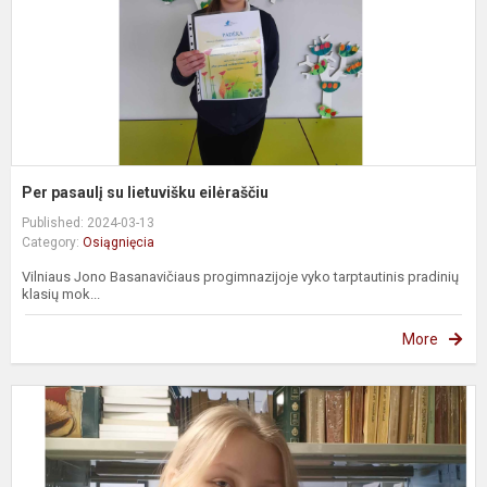
Per pasaulį su lietuvišku eilėraščiu
Published: 2024-03-13
Category:
Osiągnięcia
Vilniaus Jono Basanavičiaus progimnazijoje vyko tarptautinis pradinių
klasių mok...
More
M
k
r