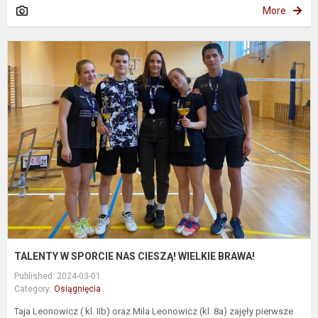
More
T
S
N
C
W
B
TALENTY W SPORCIE NAS CIESZĄ! WIELKIE BRAWA!
Published: 2024-03-01
Category:
Osiągnięcia
Taja Leonowicz ( kl. IIb) oraz Mila Leonowicz (kl. 8a) zajęły pierwsze