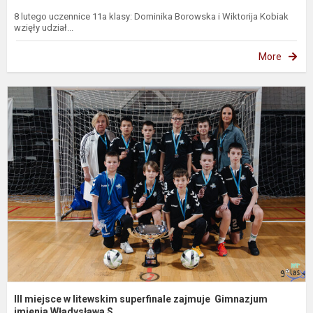
8 lutego uczennice 11a klasy: Dominika Borowska i Wiktorija Kobiak
wzięły udział...
More
II
m
l
s
z
G
i
III miejsce w litewskim superfinale zajmuje Gimnazjum
imienia Władysława S...