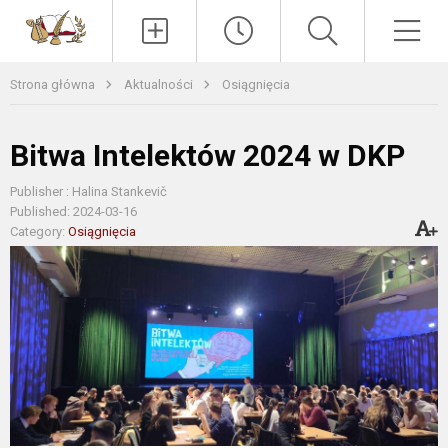
Paieška
Men
Strona główna
Aktualności
Osiągnięcia
Bitwa Intelektów 2024 w DKP
Publisher : Halina Stankevič
Published: 2024-03-16
Category:
Osiągnięcia