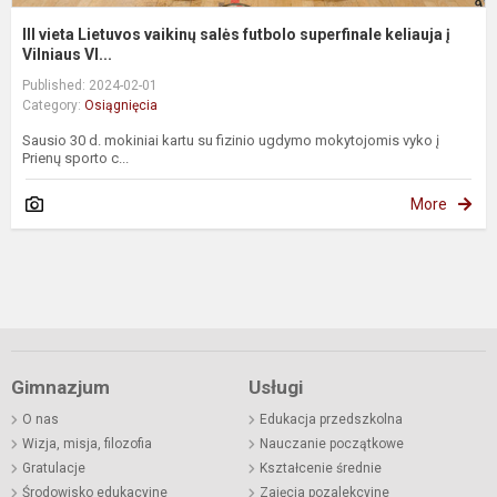
III vieta Lietuvos vaikinų salės futbolo superfinale keliauja į
Vilniaus Vl...
Published: 2024-02-01
Category:
Osiągnięcia
Sausio 30 d. mokiniai kartu su fizinio ugdymo mokytojomis vyko į
Prienų sporto c...
More
Gimnazjum
Usługi
O nas
Edukacja przedszkolna
Wizja, misja, filozofia
Nauczanie początkowe
Gratulacje
Kształcenie średnie
Środowisko edukacyjne
Zajęcia pozalekcyjne