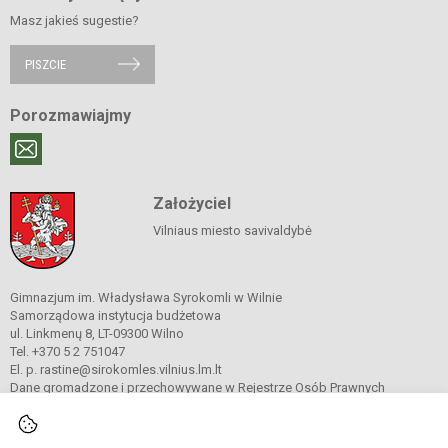
Masz jakieś sugestie?
PISZCIE
Porozmawiajmy
Założyciel
Vilniaus miesto savivaldybė
Gimnazjum im. Władysława Syrokomli w Wilnie
Samorządowa instytucja budżetowa
ul. Linkmenų 8, LT-09300 Wilno
Tel. +370 5 2 751047
El. p. rastine@sirokomles.vilnius.lm.lt
Dane gromadzone i przechowywane w Rejestrze Osób Prawnych
Kod instytucji: 190001462