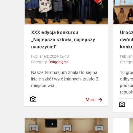
szkoła,
najlepszy
nauczyciel...
XXX edycja konkursu
Uroc
„Najlepsza szkoła, najlepszy
dwóch
nauczyciel"
konk
Published: 2024-12-13
Publish
Category:
Osiągnięcia
Catego
Nasze Gimnazjum znalazło się na
10 gr
liście szkół wyróżnionych, zajęło 2.
odbyło
miejsce wśr...
podsu
republi
More
Srebro
dla