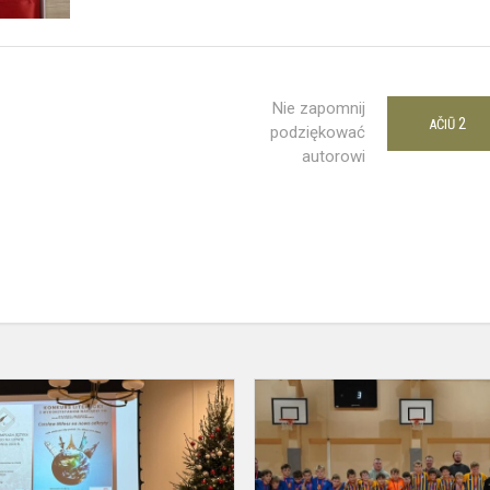
Nie zapomnij
2
AČIŪ
podziękować
autorowi
Uroczyste
podsumowanie
dwóch
republikańskich