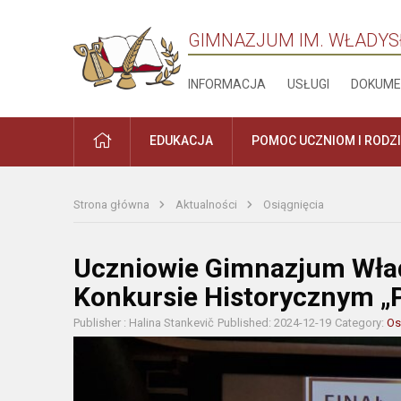
GIMNAZJUM IM. WŁADYS
INFORMACJA
USŁUGI
DOKUME
PRADŽIA
EDUKACJA
POMOC UCZNIOM I RODZ
Strona główna
Aktualności
Osiągnięcia
Uczniowie Gimnazjum Wła
Konkursie Historycznym „P
Publisher : Halina Stankevič
Published: 2024-12-19
Category:
Os