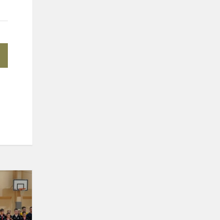
Sidabras
Vilniaus
Vladislavo
Sirokomlės