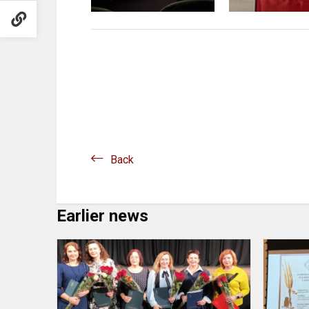
Back
Earlier news
XXX
edycja
konkursu
„Najlepsza