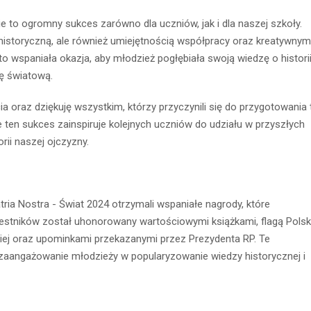
e to ogromny sukces zarówno dla uczniów, jak i dla naszej szkoły.
 historyczną, ale również umiejętnością współpracy oraz kreatywnym
o wspaniała okazja, aby młodzież pogłębiała swoją wiedzę o histori
ię światową.
a oraz dziękuję wszystkim, którzy przyczynili się do przygotowania 
 ten sukces zainspiruje kolejnych uczniów do udziału w przyszłych
orii naszej ojczyzny.
ria Nostra - Świat 2024 otrzymali wspaniałe nagrody, które
zestników został uhonorowany wartościowymi książkami, flagą Polsk
iej oraz upominkami przekazanymi przez Prezydenta RP. Te
zaangażowanie młodzieży w popularyzowanie wiedzy historycznej i