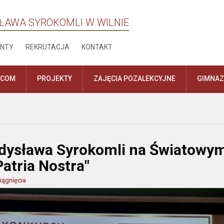
ŁAWA SYROKOMLI W WILNIE
NTY
REKRUTACJA
KONTAKT
ICOM
PROJEKTY
ZAJĘCIA POZALEKCYJNE
GIMNA
dysława Syrokomli na Światowy
atria Nostra"
iągnięcia