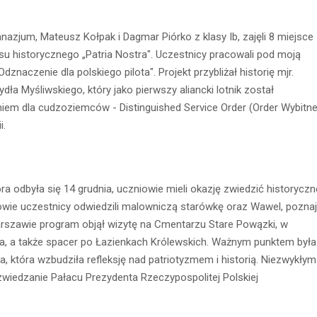
zjum, Mateusz Kołpak i Dagmar Piórko z klasy Ib, zajęli 8 miejsce
su historycznego „Patria Nostra". Uczestnicy pracowali pod moją
znaczenie dla polskiego pilota". Projekt przybliżał historię mjr.
ła Myśliwskiego, który jako pierwszy aliancki lotnik został
em dla cudzoziemców - Distinguished Service Order (Order Wybitne
i.
a odbyła się 14 grudnia, uczniowie mieli okazję zwiedzić historyczne
owie uczestnicy odwiedzili malowniczą starówkę oraz Wawel, pozna
arszawie program objął wizytę na Cmentarzu Stare Powązki, w
ka, a także spacer po Łazienkach Królewskich. Ważnym punktem była
, która wzbudziła refleksję nad patriotyzmem i historią. Niezwykłym
wiedzanie Pałacu Prezydenta Rzeczypospolitej Polskiej