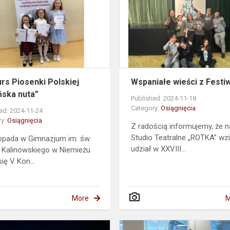
Polskiej
„Wileńska
nuta”
rs Piosenki Polskiej
Wspaniałe wieści z Festiw
ńska nuta”
Published: 2024-11-18
Category:
Osiągnięcia
ed: 2024-11-24
ry:
Osiągnięcia
Z radością informujemy, że 
Studio Teatralne „ROTKA” wz
topada w Gimnazjum im. św.
udział w XXVIII...
 Kalinowskiego w Niemieżu
ię V Kon...
More
M
XXV