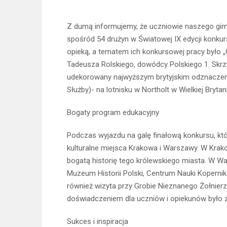
Z dumą informujemy, że uczniowie naszego gimna
spośród 54 drużyn w Światowej IX edycji konkur
opieką, a tematem ich konkursowej pracy było „Od
Tadeusza Rolskiego, dowódcy Polskiego 1. Skrzyd
udekorowany najwyższym brytyjskim odznaczeni
Służby)- na lotnisku w Northolt w Wielkiej Brytani
Bogaty program edukacyjny
Podczas wyjazdu na galę finałową konkursu, któr
kulturalne miejsca Krakowa i Warszawy. W Krak
bogatą historię tego królewskiego miasta. W W
Muzeum Historii Polski, Centrum Nauki Koperni
również wizyta przy Grobie Nieznanego Żołnierza
doświadczeniem dla uczniów i opiekunów było z
Sukces i inspiracja