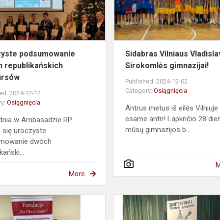
konkursów
zyste podsumowanie
Sidabras Vilniaus Vladisl
 republikańskich
Sirokomlės gimnazijai!
ursów
Published: 2024-12-02
Category:
Osiągnięcia
ed: 2024-12-12
ry:
Osiągnięcia
Antrus metus iš eilės Vilniuje
esame antri! Lapkričio 28 die
udnia w Ambasadzie RP
mūsų gimnazijos b...
 się uroczyste
mowanie dwóch
kański...
M
More
Konkurs
Piosenki