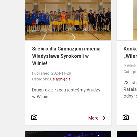
Gimnazjum
imienia
Władysława
Syrokomli
w
Wilnie!
Srebro dla Gimnazjum imienia
Konku
Władysława Syrokomli w
„Wile
Wilnie!
Publish
Catego
Published: 2024-11-29
Category:
Osiągnięcia
23 lis
Rafała
Drugi rok z rzędu jesteśmy drudzy
odbył s
w Wilnie!
More
Sukcesy