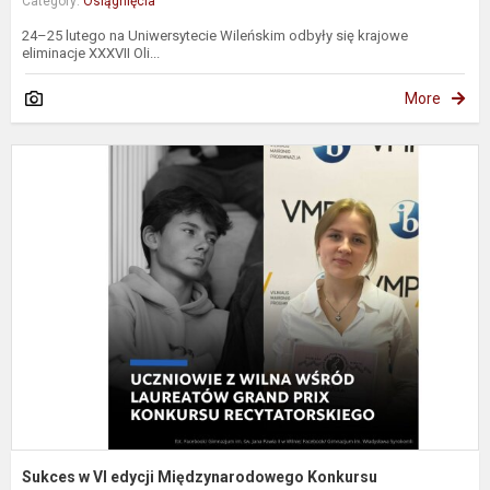
Category:
Osiągnięcia
24–25 lutego na Uniwersytecie Wileńskim odbyły się krajowe
eliminacje XXXVII Oli...
More
S
V
e
M
K
R
Sukces w VI edycji Międzynarodowego Konkursu