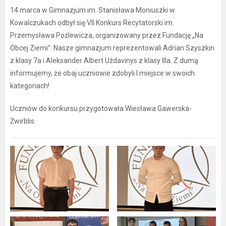
14 marca w Gimnazjum im. Stanisława Moniuszki w
Kowalczukach odbył się VII Konkurs Recytatorski im.
Przemysława Poźlewicza, organizowany przez Fundację „Na
Obcej Ziemi”. Nasze gimnazjum reprezentowali Adrian Szyszkin
z klasy 7a i Aleksander Albert Uždavinys z klasy IIIa. Z dumą
informujemy, że obaj uczniowie zdobyli I miejsce w swoich
kategoriach!
Uczniów do konkursu przygotowała Wiesława Gawerska-
Żwirblis.