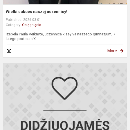
Wielki sukces naszej uczennicy!
Published: 2026-03-01
Category:
Osiągnięcia
Izabela Paula Veiknytė, uczennica klasy 9a naszego gimnazjum, 7
lutego podczas X...
More
9
1
k
L
k
ir
l
o