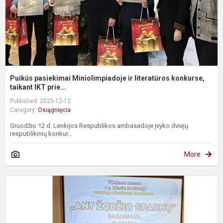
Puikūs pasiekimai Miniolimpiadoje ir literatūros konkurse,
taikant IKT prie...
Published: 2025-12-12
Category:
Osiągnięcia
Gruodžio 12 d. Lenkijos Respublikos ambasadoje įvyko dviejų
respublikinių konkur...
More
Ś
s
i
t