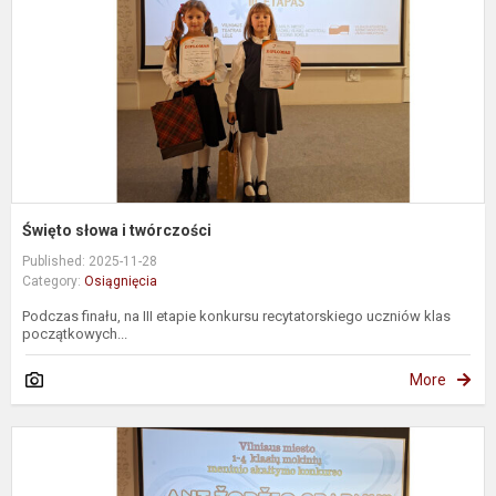
Święto słowa i twórczości
Published: 2025-11-28
Category:
Osiągnięcia
Podczas finału, na III etapie konkursu recytatorskiego uczniów klas
początkowych...
More
Ž
ir
k