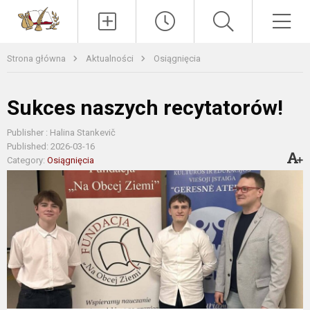
Paieška
Men
Strona główna
Aktualności
Osiągnięcia
Sukces naszych recytatorów!
Publisher : Halina Stankevič
Published: 2026-03-16
Category:
Osiągnięcia