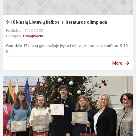
9-10 klasių Lietuvių kalbos ir literatūros olimpiada
Published: 2025-12-22
Category:
Osiągnięcia
Gruodžio 17 dieną gimnazijoje įvyko Lietuvių kalbos ir literatūros 9-10
gi...
More
W
o
M
i
k
li