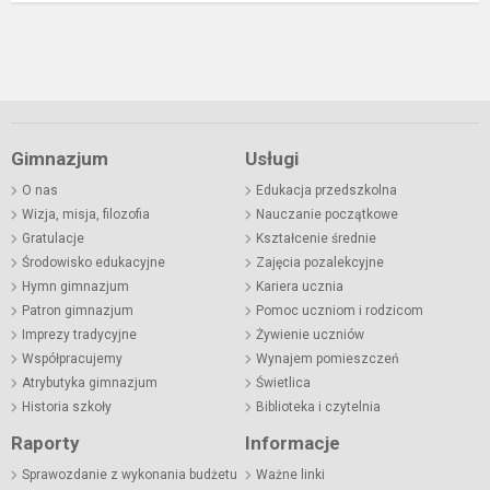
Gimnazjum
Usługi
O nas
Edukacja przedszkolna
Wizja, misja, filozofia
Nauczanie początkowe
Gratulacje
Kształcenie średnie
Środowisko edukacyjne
Zajęcia pozalekcyjne
Hymn gimnazjum
Kariera ucznia
Patron gimnazjum
Pomoc uczniom i rodzicom
Imprezy tradycyjne
Żywienie uczniów
Współpracujemy
Wynajem pomieszczeń
Atrybutyka gimnazjum
Świetlica
Historia szkoły
Biblioteka i czytelnia
Raporty
Informacje
Sprawozdanie z wykonania budżetu
Ważne linki