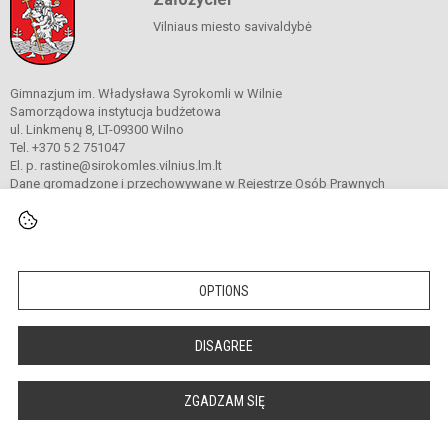
Vilniaus miesto savivaldybė
Gimnazjum im. Władysława Syrokomli w Wilnie
Samorządowa instytucja budżetowa
ul. Linkmenų 8, LT-09300 Wilno
Tel. +370 5 2 751047
El. p. rastine@sirokomles.vilnius.lm.lt
Dane gromadzone i przechowywane w Rejestrze Osób Prawnych
Kod instytucji: 190001462
© 2020. Gimnazjum im. Władysława Syrokomli w Wilnie. Wszelkie prawa
zastrzeżone.
OPTIONS
Versija neįgaliesiems
Slapukų valdymas
DISAGREE
author_cleverphant
ZGADZAM SIĘ