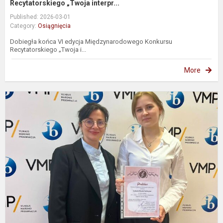
Recytatorskiego „Twoja interpr...
Published: 2026-03-01
Category:
Osiągnięcia
Dobiegła końca VI edycja Międzynarodowego Konkursu
Recytatorskiego „Twoja i...
More
W
s
n
u