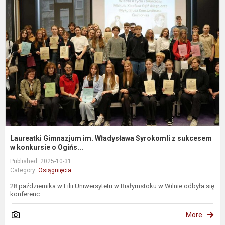
G
i
W
S
z
s
k.
Laureatki Gimnazjum im. Władysława Syrokomli z sukcesem
w konkursie o Ogińs...
Published: 2025-10-31
Category:
Osiągnięcia
28 października w Filii Uniwersytetu w Białymstoku w Wilnie odbyła się
konferenc...
More