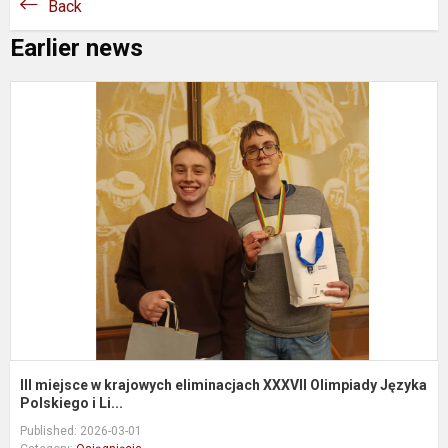
Back
Earlier news
II
m
k
e
X
O
J
III miejsce w krajowych eliminacjach XXXVII Olimpiady Języka
Polskiego i Li...
Published: 2026-03-01