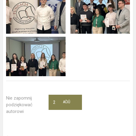
Nie zapomnij
2
AČIŪ
podziękować
autorowi