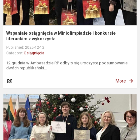
Wspaniałe osiągnięcia w Miniolimpiadzie i konkursie
literackim z wykorzysta...
Published: 2025-12-12
Category:
Osiągnięcia
12 grudnia w Ambasadzie RP odbyło się uroczyste podsumowanie
dwóch republikański...
More
P
p
M
ir
l
k