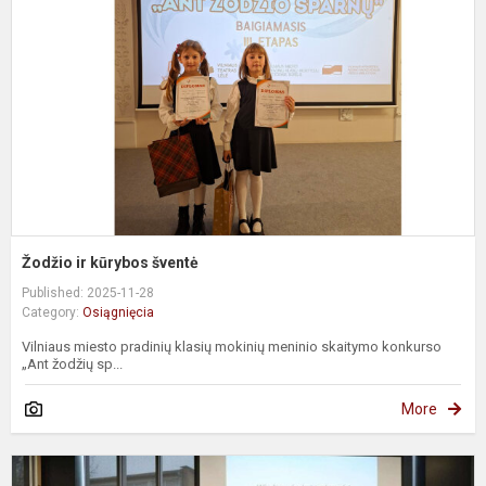
š
Žodžio ir kūrybos šventė
Published: 2025-11-28
Category:
Osiągnięcia
Vilniaus miesto pradinių klasių mokinių meninio skaitymo konkurso
„Ant žodžių sp...
More
L