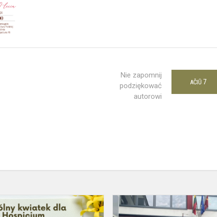
Nie zapomnij
7
AČIŪ
podziękować
autorowi
Podziękowanie
za