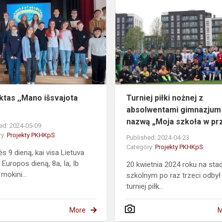
,,Mano
išsvajota
šalis"
ktas ,,Mano išsvajota
Turniej piłki nożnej z
absolwentami gimnazjum
nazwą „Moja szkoła w prz
ed: 2024-05-09
ry:
Projekty PKHKpS
Published: 2024-04-23
Category:
Projekty PKHKpS
s 9 dieną, kai visa Lietuva
 Europos dieną, 8a, Ia, Ib
20 kwietnia 2024 roku na sta
mokini...
szkolnym po raz trzeci odbył
turniej piłk...
More
M