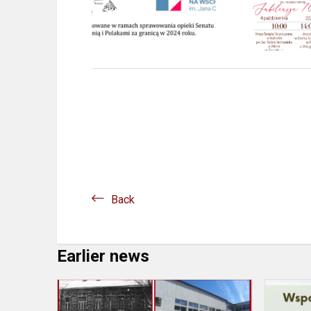
Back
Earlier news
Twórczy
projekt