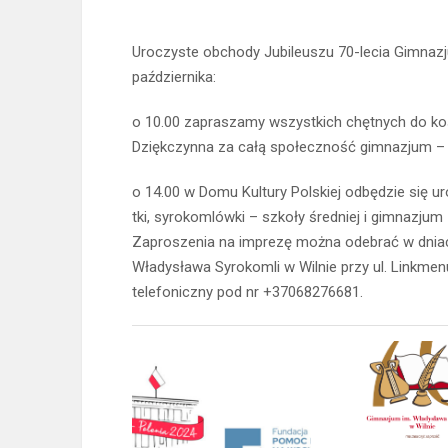
Uroczyste obchody Jubileuszu 70-lecia Gimnazj
października:
o 10.00 zapraszamy wszystkich chętnych do koś
Dziękczynna za całą społeczność gimnazjum – z
o 14.00 w Domu Kultury Polskiej odbędzie się u
tki, syrokomlówki – szkoły średniej i gimnazjum
Zaproszenia na imprezę można odebrać w dniac
Władysława Syrokomli w Wilnie przy ul. Linkmen
telefoniczny pod nr +37068276681.