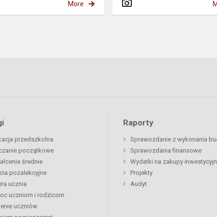
More
M
i
Raporty
acja przedszkolna
Sprawozdanie z wykonania bu
czanie początkowe
Sprawozdania finansowe
ałcenie średnie
Wydatki na zakupy inwestycyj
cia pozalekcyjne
Projekty
era ucznia
Audyt
oc uczniom i rodzicom
enie uczniów