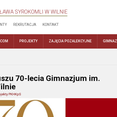
ŁAWA SYROKOMLI W WILNIE
NTY
REKRUTACJA
KONTAKT
ICOM
PROJEKTY
ZAJĘCIA POZALEKCYJNE
GIMNA
uszu 70-lecia Gimnazjum im.
ilnie
ojekty PKHKpS