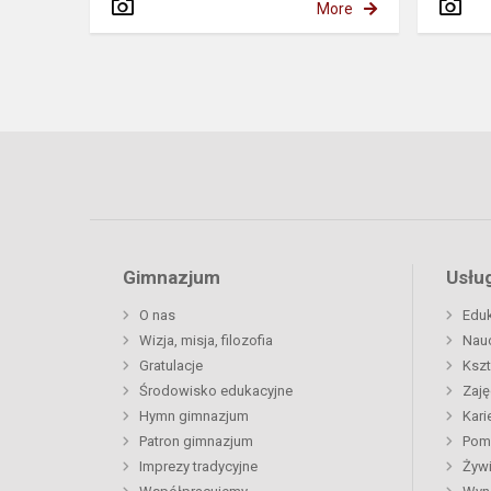
More
Gimnazjum
Usług
O nas
Eduk
Wizja, misja, filozofia
Nau
Gratulacje
Kszt
Środowisko edukacyjne
Zaję
Hymn gimnazjum
Kari
Patron gimnazjum
Pom
Imprezy tradycyjne
Żywi