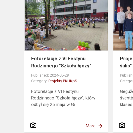
z
VI
Festynu
Rodzinnego
"Szkoła
łączy"
Fotorelacje z VI Festynu
Proje
Rodzinnego "Szkoła łączy"
šalis"
Published: 2024-05-29
Publish
Category:
Projekty PKHKpS
Catego
Fotorelacje z VI Festynu
Gegužė
Rodzinnego "Szkoła łączy", który
šventė
odbył się 25 maja w Gi...
klasės 
More