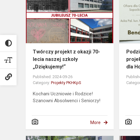
z
okazji
70-
lecia
naszej
szkoły
„Dziękujemy.
Twórczy projekt z okazji 70-
Podzi
lecia naszej szkoły
proje
„Dziękujemy!“
dla H
Published: 2024-09-26
Publish
Category:
Projekty PKHKpS
Catego
Kochani Uczniowie i Rodzice!
Szanowni Absolwenci i Seniorzy!
More
Fotorelacje