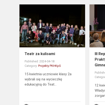
Teatr
za
kulisami
Teatr za kulisami
III R
Prak
Published: 2024-04-18
Gimna
Category:
Projekty PKHKpS
Publish
15 kwietnia uczniowie klasy 2a
Catego
wybrali się na wycieczkę
edukacyjną do Teat...
12 kwi
Władys
zorgan