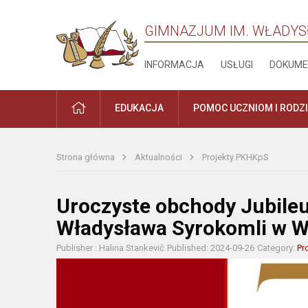
GIMNAZJUM IM. WŁADYS
INFORMACJA
USŁUGI
DOKUME
PRADŽIA
EDUKACJA
POMOC UCZNIOM I RODZ
Strona główna
Aktualności
Projekty PKHKpS
Uroczyste obchody Jubile
Władysława Syrokomli w W
Publisher : Halina Stankevič
Published: 2024-09-26
Category:
Pr