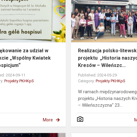
udział
w
projekcie
„Wspólny
Kwiatek
dla
..
Ho...
ękowanie za udział w
Realizacja polsko-litews
kcie „Wspólny Kwiatek
projektu „Historia naszy
ospicjum“
Kresów – Wileńszc...
ed: 2024-09-11
Published: 2024-05-29
ry:
Projekty PKHKpS
Category:
Projekty PKHKpS
W ramach międzynarodowe
projektu „Historia naszych K
– Wileńszczyzna“ 23...
More
M
Projektas