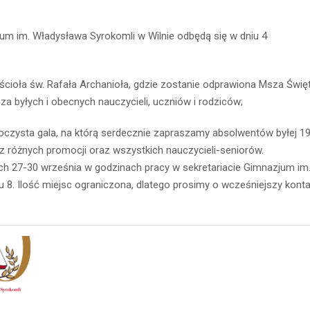
um im. Władysława Syrokomli w Wilnie odbędą się w dniu 4
cioła św. Rafała Archanioła, gdzie zostanie odprawiona Msza Świę
a byłych i obecnych nauczycieli, uczniów i rodziców;
roczysta gala, na którą serdecznie zapraszamy absolwentów byłej 1
 z różnych promocji oraz wszystkich nauczycieli-seniorów.
h 27-30 września w godzinach pracy w sekretariacie Gimnazjum im
u 8. Ilość miejsc ograniczona, dlatego prosimy o wcześniejszy konta