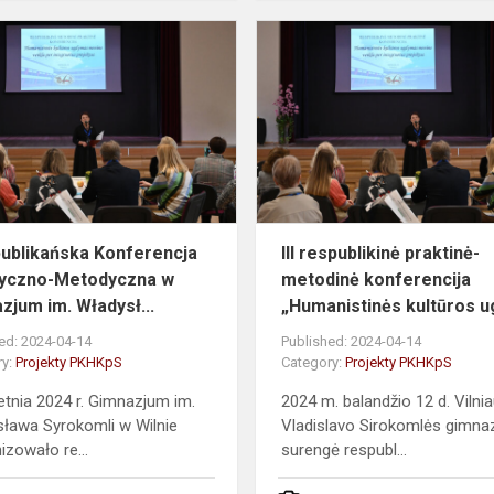
III
Republikańska
Konferencja
Praktyczno-
Metodyczna
w
Gimna...
epublikańska Konferencja
III respublikinė praktinė-
tyczno-Metodyczna w
metodinė konferencija
zjum im. Władysł...
„Humanistinės kultūros ug
ed: 2024-04-14
Published: 2024-04-14
ry:
Projekty PKHKpS
Category:
Projekty PKHKpS
etnia 2024 r. Gimnazjum im.
2024 m. balandžio 12 d. Vilni
ława Syrokomli w Wilnie
Vladislavo Sirokomlės gimnaz
izowało re...
surengė respubl...