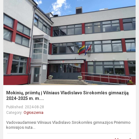
M
p
į
V
V
S
g
Mokinių, priimtų į Vilniaus Vladislavo Sirokomlės gimnaziją
2024-2025 m. m....
Published: 2024-08-28
Category:
Ogłoszenia
Vadovaudamiesi Vilniaus Vladislavo Sirokomlės gimnazijos Priėmimo
komisijos nuta...