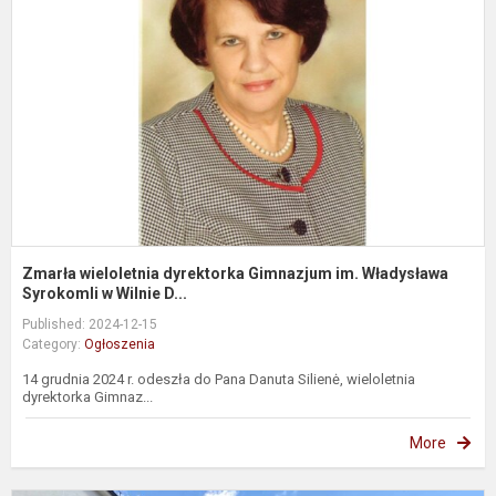
d
G
i
W
S
Zmarła wieloletnia dyrektorka Gimnazjum im. Władysława
Syrokomli w Wilnie D...
Published: 2024-12-15
Category:
Ogłoszenia
14 grudnia 2024 r. odeszła do Pana Danuta Silienė, wieloletnia
dyrektorka Gimnaz...
More