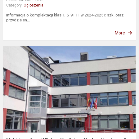
Category:
Ogłoszenia
Informacja o komplektacji klas 1, 5, 9 i 11 w 2024-2025 r. szk. oraz
przydzielen...
More
M
p
į
V
V
S
g