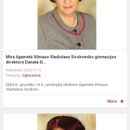
g
di
Mirė ilgametė Vilniaus Vladislavo Sirokomlės gimnazijos
direktorė Danuta Si...
Published: 2024-12-15
Category:
Ogłoszenia
2024 m. gruodžio 14 d. į amžinybę iškeliavo ilgametė Vilniaus
Vladislavo Sirokom...
More
Z
w