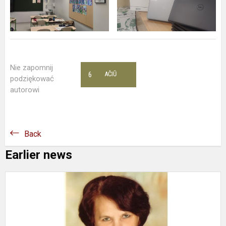
Nie zapomnij
6
AČIŪ
podziękować
autorowi
Back
Earlier news
M
i
V
V
S