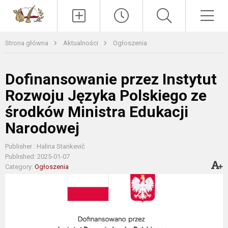
Paieška
Men
Strona główna
Aktualności
Ogłoszenia
Dofinansowanie przez Instytut
Rozwoju Języka Polskiego ze
środków Ministra Edukacji
Narodowej
Publisher : Halina Stankevič
Published: 2025-01-07
Category:
Ogłoszenia