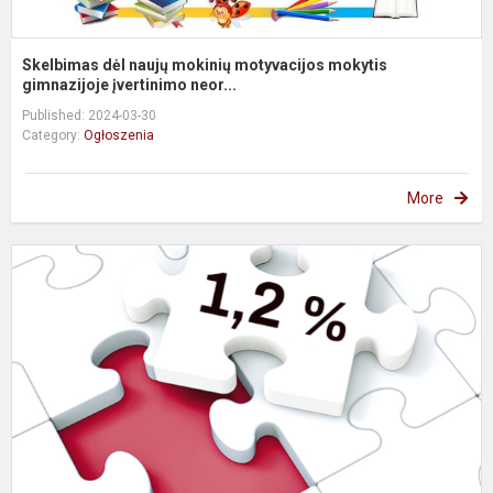
Skelbimas dėl naujų mokinių motyvacijos mokytis
gimnazijoje įvertinimo neor...
Published: 2024-03-30
Category:
Ogłoszenia
More
P
G