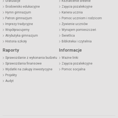
Gratulacje
Kształcenie średnie
Środowisko edukacyjne
Zajęcia pozalekcyjne
Hymn gimnazjum
Kariera ucznia
Patron gimnazjum
Pomoc uczniom i rodzicom
Imprezy tradycyjne
Żywienie uczniów
Współpracujemy
Wynajem pomieszczeń
Atrybutyka gimnazjum
Świetlica
Historia szkoły
Biblioteka i czytelnia
Raporty
Informacje
Sprawozdanie z wykonania budżetu
Ważne linki
Sprawozdania finansowe
Zajęcia pozalekcyjne
Wydatki na zakupy inwestycyjne
Pomoc socjalna
Projekty
Audyt