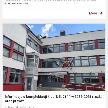
ateinantiems mo...
More
I
o
k
k
1
5
9
i
1
2
2
r..
Informacja o komplektacji klas 1, 5, 9 i 11 w 2024-2025 r. szk.
oraz przydz...
Published: 2024-06-21