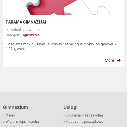
PARAMA GIMNAZIJAI
Published: 2024-03-29
Category:
Ogłoszenia
Kviečiame mokinių tėvelius ir visus neabejingus mokyklos gerovei iki
1,2% gyvent...
More
Gimnazjum
Usługi
O nas
Edukacja przedszkolna
Wizja, misja, filozofia
Nauczanie początkowe