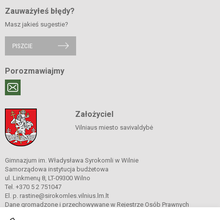
Zauważyłeś błędy?
Masz jakieś sugestie?
PISZCIE
Porozmawiajmy
Założyciel
Vilniaus miesto savivaldybė
Gimnazjum im. Władysława Syrokomli w Wilnie
Samorządowa instytucja budżetowa
ul. Linkmenų 8, LT-09300 Wilno
Tel. +370 5 2 751047
El. p. rastine@sirokomles.vilnius.lm.lt
Dane gromadzone i przechowywane w Rejestrze Osób Prawnych
Kod instytucji: 190001462