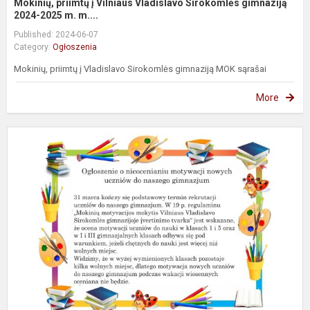
Mokinių, priimtų į Vilniaus Vladislavo Sirokomlės gimnaziją
2024-2025 m. m....
Published: 2024-06-07
Category:
Ogłoszenia
Mokinių, priimtų į Vladislavo Sirokomlės gimnaziją MOK sąrašai
More
O
o
n
m
n
u
d
n