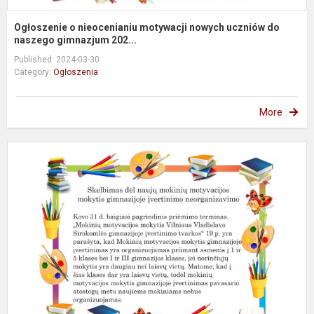
Ogłoszenie o nieocenianiu motywacji nowych uczniów do
naszego gimnazjum 202...
Published: 2024-03-30
Category:
Ogłoszenia
More
S
d
n
m
m
m
g