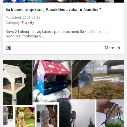
5a klasės projektas ,,Pasakėčios vakar ir šiandien“
Published: 2021-03-26
Category:
Projekty
Kovo 24 dieną lietuvių kalbos pamokos metu 5a klasė mokinių
pogrupis (mokytoja N...
More
„
p
s
p
d
p
K
d
p