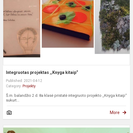
k
Integruotas projektas ,,Knyga kitaip“
Published: 2021-04-12
Category:
Projekty
Š.m. balandžio 2 d. 8a klasė pristatė integruoto projekto ,,Knyga kitaip“
sukurt...
More
B