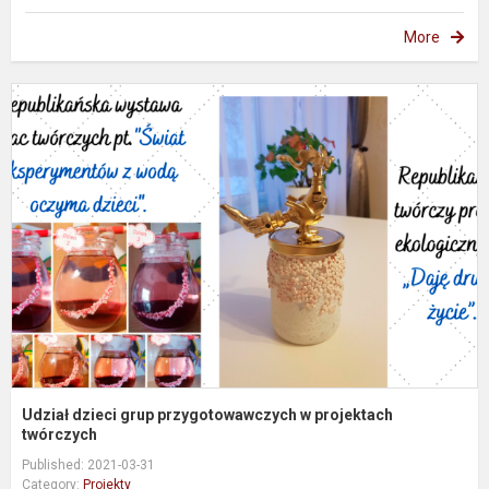
More
U
d
g
p
p
t
Udział dzieci grup przygotowawczych w projektach
twórczych
Published: 2021-03-31
Category:
Projekty