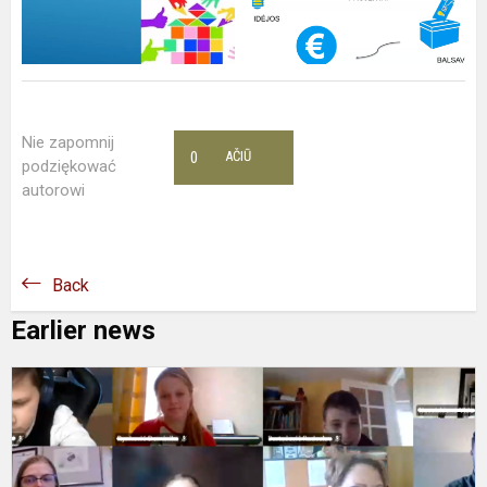
Nie zapomnij
0
AČIŪ
podziękować
autorowi
Back
Earlier news
P
„
B
V
V