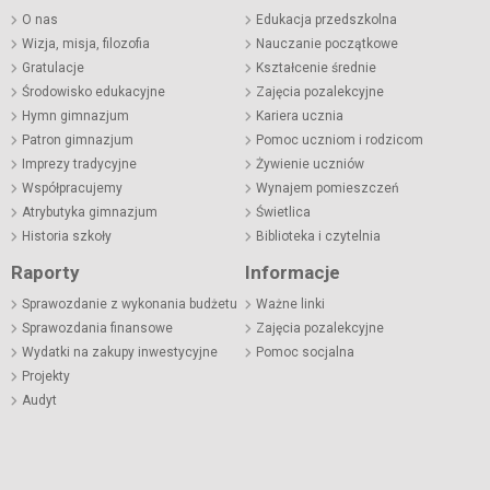
O nas
Edukacja przedszkolna
Wizja, misja, filozofia
Nauczanie początkowe
Gratulacje
Kształcenie średnie
Środowisko edukacyjne
Zajęcia pozalekcyjne
Hymn gimnazjum
Kariera ucznia
Patron gimnazjum
Pomoc uczniom i rodzicom
Imprezy tradycyjne
Żywienie uczniów
Współpracujemy
Wynajem pomieszczeń
Atrybutyka gimnazjum
Świetlica
Historia szkoły
Biblioteka i czytelnia
Raporty
Informacje
Sprawozdanie z wykonania budżetu
Ważne linki
Sprawozdania finansowe
Zajęcia pozalekcyjne
Wydatki na zakupy inwestycyjne
Pomoc socjalna
Projekty
Audyt