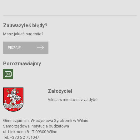
Zauważyłeś błędy?
Masz jakieś sugestie?
PISZCIE
Porozmawiajmy
Założyciel
Vilniaus miesto savivaldybė
Gimnazjum im. Władysława Syrokomli w Wilnie
Samorządowa instytucja budżetowa
ul. Linkmenų 8, LT-09300 Wilno
Tel. +370 5 2 751047