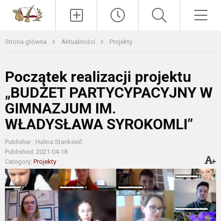
Paieška
Men
Strona główna
Aktualności
Projekty
Początek realizacji projektu
„BUDŻET PARTYCYPACYJNY W
GIMNAZJUM IM.
WŁADYSŁAWA SYROKOMLI”
Publisher : Halina Stankevič
Published: 2021-04-18
Category:
Projekty