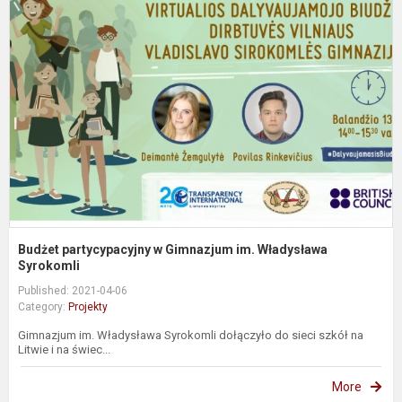
p
G
i
W
S
Budżet partycypacyjny w Gimnazjum im. Władysława
Syrokomli
Published: 2021-04-06
Category:
Projekty
Gimnazjum im. Władysława Syrokomli dołączyło do sieci szkół na
Litwie i na świec...
More