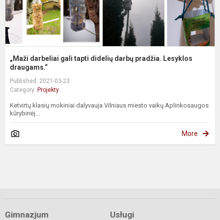
„Maži darbeliai gali tapti didelių darbų pradžia. Lesyklos
draugams.“
Published: 2021-03-23
Category:
Projekty
Ketvirtų klasių mokiniai dalyvauja Vilniaus miesto vaikų Aplinkosaugos
kūrybinėj...
More
Gimnazjum
Usługi