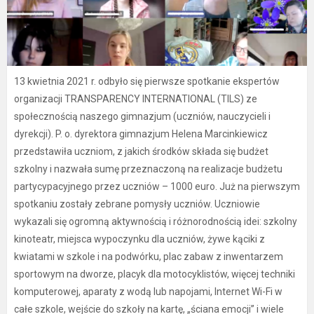
13 kwietnia 2021 r. odbyło się pierwsze spotkanie ekspertów
organizacji TRANSPARENCY INTERNATIONAL (TILS) ze
społecznością naszego gimnazjum (uczniów, nauczycieli i
dyrekcji). P. o. dyrektora gimnazjum Helena Marcinkiewicz
przedstawiła uczniom, z jakich środków składa się budżet
szkolny i nazwała sumę przeznaczoną na realizacje budżetu
partycypacyjnego przez uczniów – 1000 euro. Już na pierwszym
spotkaniu zostały zebrane pomysły uczniów. Uczniowie
wykazali się ogromną aktywnością i różnorodnością idei: szkolny
kinoteatr, miejsca wypoczynku dla uczniów, żywe kąciki z
kwiatami w szkole i na podwórku, plac zabaw z inwentarzem
sportowym na dworze, placyk dla motocyklistów, więcej techniki
komputerowej, aparaty z wodą lub napojami, Internet Wi-Fi w
całe szkole, wejście do szkoły na kartę, „ściana emocji” i wiele