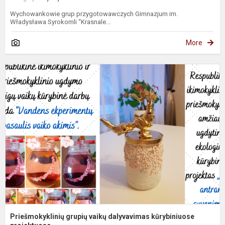
Wychowankowie grup przygotowawczych Gimnazjum im.
Władysława Syrokomli “Krasnale...
More
P
g
v
d
k
pr
Priešmokyklinių grupių vaikų dalyvavimas kūrybiniuose