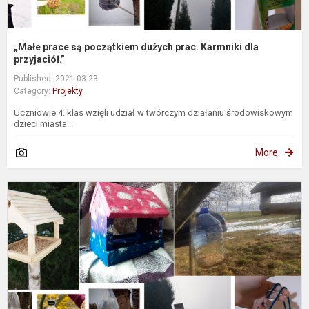
„Małe prace są początkiem dużych prac. Karmniki dla
przyjaciół.”
Published: 2021-03-23
Category:
Projekty
Uczniowie 4. klas wzięli udział w twórczym działaniu środowiskowym
dzieci miasta...
More
„
d
g
t
d
d
p
L