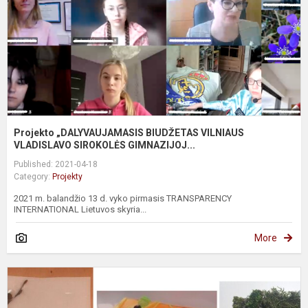
S
Projekto „DALYVAUJAMASIS BIUDŽETAS VILNIAUS
VLADISLAVO SIROKOLĖS GIMNAZIJOJ...
Published: 2021-04-18
Category:
Projekty
2021 m. balandžio 13 d. vyko pirmasis TRANSPARENCY
INTERNATIONAL Lietuvos skyria...
More
I
p
,