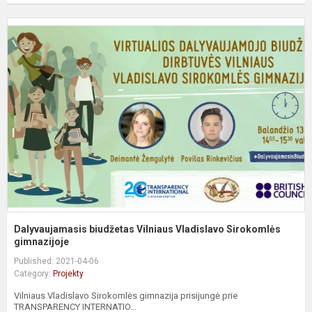
D
b
V
V
S
g
Dalyvaujamasis biudžetas Vilniaus Vladislavo Sirokomlės
gimnazijoje
Published: 2021-04-06
Category:
Projekty
Vilniaus Vladislavo Sirokomlės gimnazija prisijungė prie
TRANSPARENCY INTERNATIO...