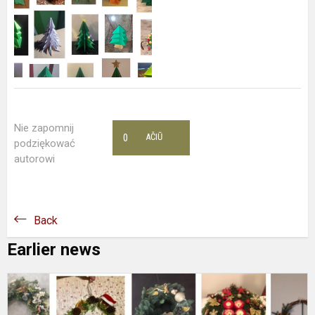
Nie zapomnij
0
AČIŪ
podziękować
autorowi
Back
Earlier news
N
m
k