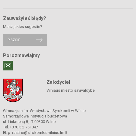
Zauważyłeś błędy?
Masz jakieś sugestie?
PISZCIE
Porozmawiajmy
Założyciel
Vilniaus miesto savivaldybė
Gimnazjum im. Władysława Syrokomli w Wilnie
Samorządowa instytucja budżetowa
ul. Linkmenų 8, LT-09300 Wilno
Tel. +370 5 2 751047
El. p. rastine@sirokomles.vilnius.lm.lt