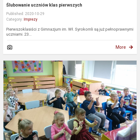
Ślubowanie uczniów klas pierwszych
Published: 2020-10-29
Category:
Imprezy
Pierwszoklasiści z Gimnazjum im. Wł. Syrokomli są już pełnoprawnymi
uczniami. 23...
More
E
u
m
„
k