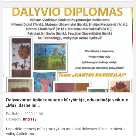
D
A
k
e
v
Dalyvavimas Aplinkosaugos kūrybinėje, edukacinėje veikloje
„Maži darbeliai...
Published: 2020-11-30
Category:
Imprezy
Lapkričio mėnesį mūsų mokyklos mokiniai dalyvavo Vilniaus miesto
vaikų Aplinkosa...