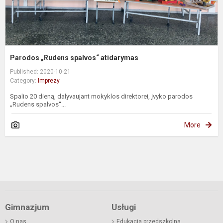
Parodos „Rudens spalvos“ atidarymas
Published: 2020-10-21
Category:
Imprezy
Spalio 20 dieną, dalyvaujant mokyklos direktorei, įvyko parodos
„Rudens spalvos“...
More
Gimnazjum
Usługi
O nas
Edukacja przedszkolna