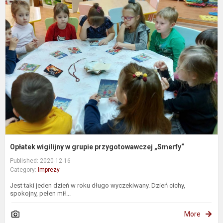
O
w
g
p
„
Opłatek wigilijny w grupie przygotowawczej „Smerfy“
Published: 2020-12-16
Category:
Imprezy
Jest taki jeden dzień w roku długo wyczekiwany. Dzień cichy,
spokojny, pełen mił...
More