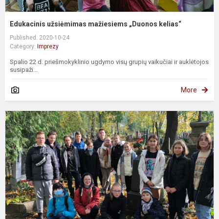
Edukacinis užsiėmimas mažiesiems „Duonos kelias“
Published: 2020-10-24
Category:
Imprezy
Spalio 22 d. priešmokyklinio ugdymo visų grupių vaikučiai ir auklėtojos
susipaži...
More
B
k
t