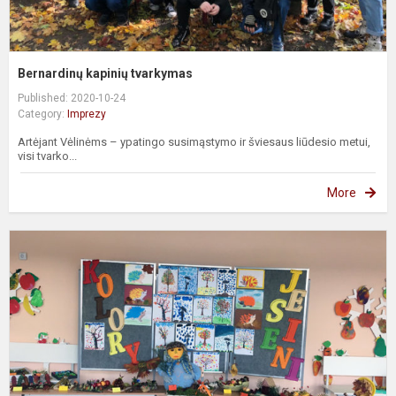
Bernardinų kapinių tvarkymas
Published: 2020-10-24
Category:
Imprezy
Artėjant Vėlinėms – ypatingo susimąstymo ir šviesaus liūdesio metui,
visi tvarko...
More
P
„
s
a