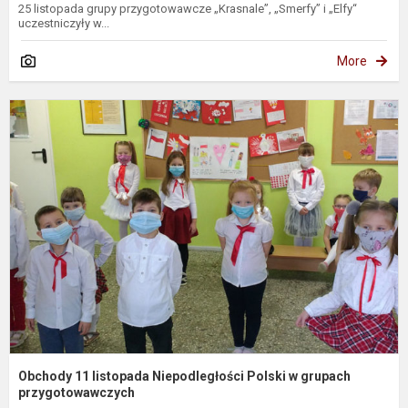
25 listopada grupy przygotowawcze „Krasnale”, „Smerfy” i „Elfy“
uczestniczyły w...
More
O
1
l
N
P
g
p
Obchody 11 listopada Niepodległości Polski w grupach
przygotowawczych