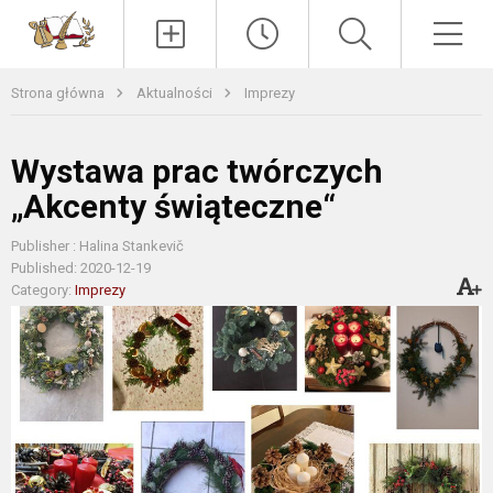
Paieška
Men
Strona główna
Aktualności
Imprezy
Wystawa prac twórczych
„Akcenty świąteczne“
Publisher : Halina Stankevič
Published: 2020-12-19
Category:
Imprezy