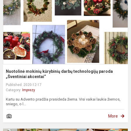
d
t
p
„
Nuotolinė mokinių kūrybinių darbų technologijų paroda
„Šventiniai akcentai“
Published: 2020-12-17
Category:
Imprezy
Kartu su Advento pradžia prasideda žiema. Visi vaikai laukia žiemos,
sniego, o l...
More