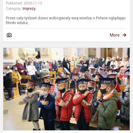
Published: 2020-11-15
Category:
Imprezy
Przez cały tydzień dzieci wzbogacały swą wiedzę o Polsce oglądając
filmiki eduka...
More
Ś
u
k
p