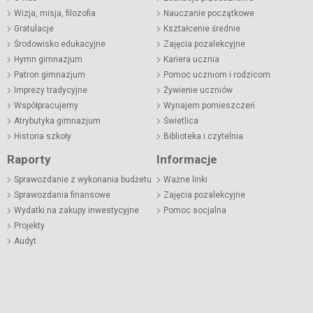
Wizja, misja, filozofia
Nauczanie początkowe
Gratulacje
Kształcenie średnie
Środowisko edukacyjne
Zajęcia pozalekcyjne
Hymn gimnazjum
Kariera ucznia
Patron gimnazjum
Pomoc uczniom i rodzicom
Imprezy tradycyjne
Żywienie uczniów
Współpracujemy
Wynajem pomieszczeń
Atrybutyka gimnazjum
Świetlica
Historia szkoły
Biblioteka i czytelnia
Raporty
Informacje
Sprawozdanie z wykonania budżetu
Ważne linki
Sprawozdania finansowe
Zajęcia pozalekcyjne
Wydatki na zakupy inwestycyjne
Pomoc socjalna
Projekty
Audyt