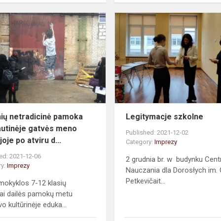
Mokinių
netradicinė
pamoka
tarptautinėje
gatvės
meno
galeri...
ių netradicinė pamoka
Legitymacje szkolne
autinėje gatvės meno
Published: 2021-12-02
joje po atviru d...
Category:
Imprezy
ed: 2021-12-06
2 grudnia br. w budynku Cen
ry:
Imprezy
Nauczania dla Dorosłych im. 
Petkevičait...
okyklos 7-12 klasių
ai dailės pamokų metu
o kultūrinėje eduka...