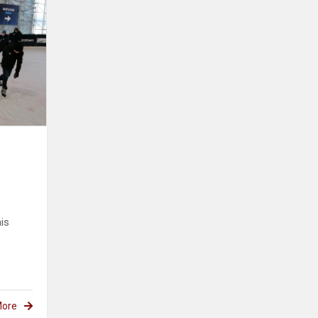
Įspūdinga
ledo
čiuožykla.
ais
ore