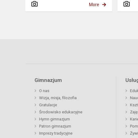
More
Gimnazjum
Usług
O nas
Eduk
Wizja, misja, filozofia
Nau
Gratulacje
Kszt
Środowisko edukacyjne
Zaję
Hymn gimnazjum
Kari
Patron gimnazjum
Pom
Imprezy tradycyjne
Żywi