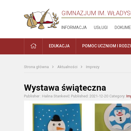
GIMNAZJUM IM. WŁADYS
INFORMACJA
USŁUGI
DOKUME
PRADŽIA
EDUKACJA
POMOC UCZNIOM I RODZ
Strona główna
Aktualności
Imprezy
Wystawa świąteczna
Publisher : Halina Stankevič
Published: 2021-12-20
Category:
Im