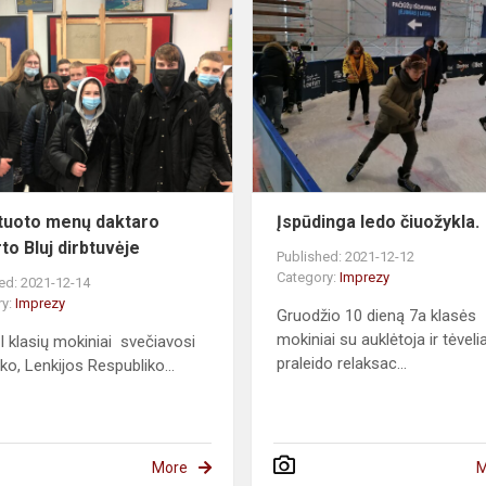
Habilituoto
menų
daktaro
Roberto
Bluj
dirbtuvėje
ituoto menų daktaro
Įspūdinga ledo čiuožykla.
to Bluj dirbtuvėje
Published: 2021-12-12
Category:
Imprezy
ed: 2021-12-14
ry:
Imprezy
Gruodžio 10 dieną 7a klasės
mokiniai su auklėtoja ir tėveli
II klasių mokiniai svečiavosi
praleido relaksac...
nko, Lenkijos Respubliko...
More
M