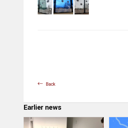
Back
Earlier news
Poezija
ir