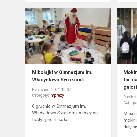
Mikołajki
w
Gimnazjum
im.
Władysława
Syrokomli
Mikołajki w Gimnazjum im.
Mokin
Władysława Syrokomli
tarpt
galeri
Published: 2021-12-07
Category:
Imprezy
Publish
Catego
6 grudnia w Gimnazjum im.
Władysława Syrokomli odbyły się
Mūsų m
tradycyjne mikoła...
mokini
dalyvav