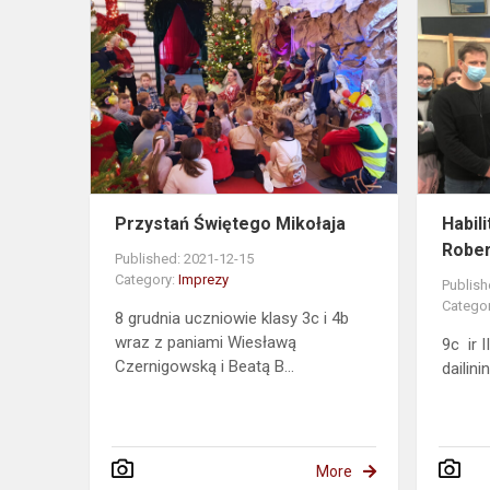
Przystań
Świętego
Mikołaja
Przystań Świętego Mikołaja
Habil
Rober
Published: 2021-12-15
Category:
Imprezy
Publish
Catego
8 grudnia uczniowie klasy 3c i 4b
wraz z paniami Wiesławą
9c ir I
Czernigowską i Beatą B...
dailini
More