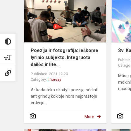
fotografija:
ieškome
lyrinio
subjekto. Int
Poezija ir fotografija: ieškome
Šv. K
lyrinio subjekto. Integruota
Publish
dailės ir lite...
Catego
Published: 2021-12-20
Mūsų g
Category:
Imprezy
mokinia
naudoja
Ar kada teko skaityti poeziją sėdint
ant grindų kokioje nors neįprastoje
erdvėje...
More