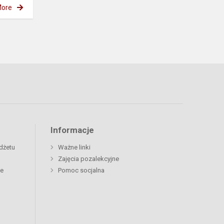
ore
Informacje
dżetu
Ważne linki
Zajęcia pozalekcyjne
ne
Pomoc socjalna