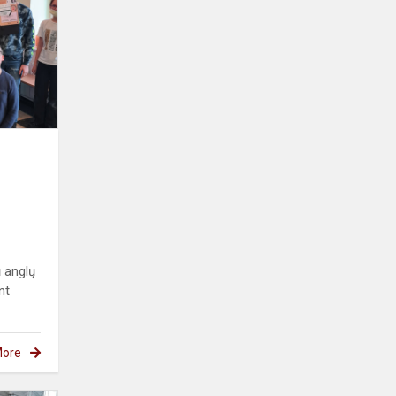
konkurso
,,Secret
Agent
Training
Mission“
rezu...
 anglų
nt
ore