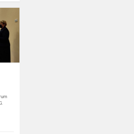
Legitymacje
szkolne
trum
G.