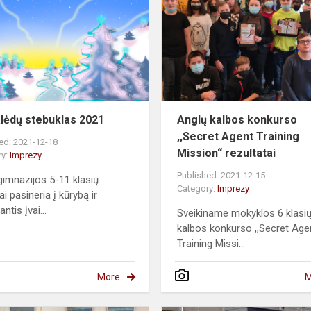
egruot...
alėdų stebuklas 2021
Anglų kalbos konkurso
,,Secret Agent Training
ed: 2021-12-18
Mission“ rezultatai
ry:
Imprezy
Published: 2021-12-15
imnazijos 5-11 klasių
Category:
Imprezy
i pasineria į kūrybą ir
ntis įvai...
Sveikiname mokyklos 6 klasių
kalbos konkurso ,,Secret Age
Training Missi...
More
M