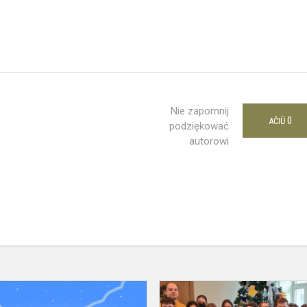
Nie zapomnij
0
AČIŪ
podziękować
autorowi
Šv.
Kalėdų stebuklas 2021