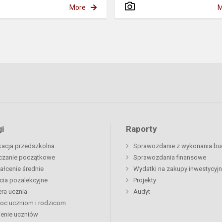
More
M
i
Raporty
acja przedszkolna
Sprawozdanie z wykonania bu
czanie początkowe
Sprawozdania finansowe
ałcenie średnie
Wydatki na zakupy inwestycyj
cia pozalekcyjne
Projekty
era ucznia
Audyt
oc uczniom i rodzicom
enie uczniów