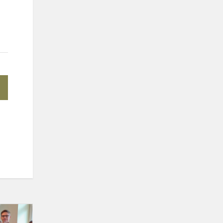
Anglų
kalbos