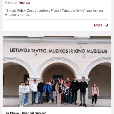
Category:
Imprezy
13 maja Polski Zespół Ludowy Pieśni i Tańca „Wilenka” zaprosił na
wiosenny konce...
More
7
k
,
v
7a klasė ,,Kino virtuvėje"