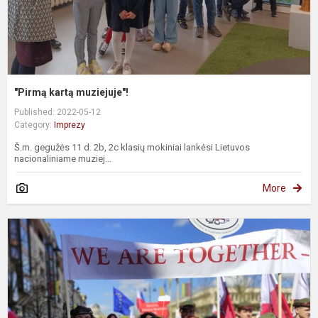
"Pirmą kartą muziejuje"!
Published: 2022-05-12
Category:
Imprezy
Š.m. gegužės 11 d. 2b, 2c klasių mokiniai lankėsi Lietuvos
nacionaliniame muziej...
More
D
e
„
P