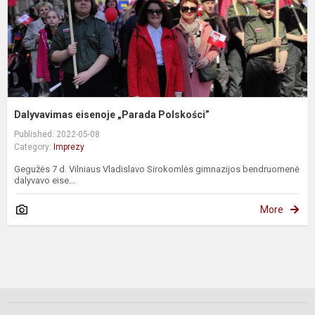
Dalyvavimas eisenoje „Parada Polskości”
Published: 2022-05-08
Category:
Imprezy
Gegužės 7 d. Vilniaus Vladislavo Sirokomlės gimnazijos bendruomenė
dalyvavo eise...
More