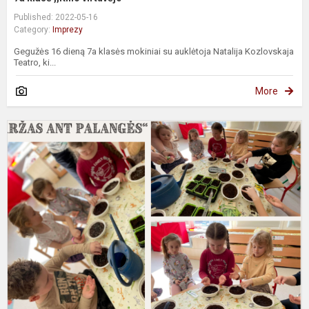
Published: 2022-05-16
Category:
Imprezy
Gegužės 16 dieną 7a klasės mokiniai su auklėtoja Natalija Kozlovskaja
Teatro, ki...
More
O
n
o
g
p
„