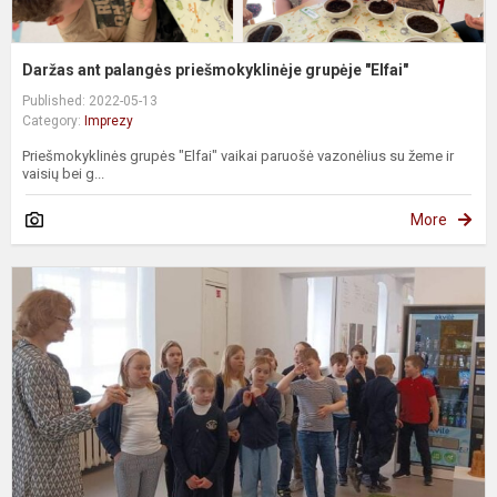
Daržas ant palangės priešmokyklinėje grupėje "Elfai"
Published: 2022-05-13
Category:
Imprezy
Priešmokyklinės grupės "Elfai" vaikai paruošė vazonėlius su žeme ir
vaisių bei g...
More
L
e
-
W
M