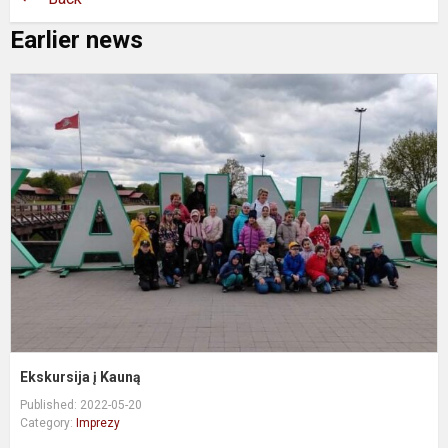
Earlier news
E
į
K
Ekskursija į Kauną
Published: 2022-05-20
Category:
Imprezy