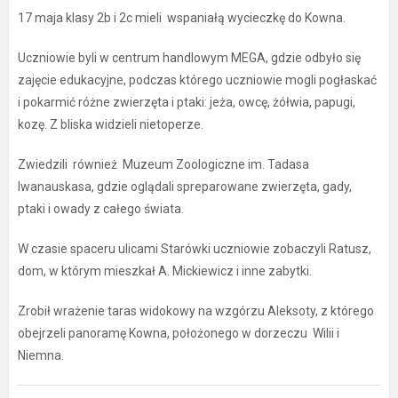
17 maja klasy 2b i 2c mieli wspaniałą wycieczkę do Kowna.
Uczniowie byli w centrum handlowym MEGA, gdzie odbyło się
zajęcie edukacyjne, podczas którego uczniowie mogli pogłaskać
i pokarmić różne zwierzęta i ptaki: jeża, owcę, żółwia, papugi,
kozę. Z bliska widzieli nietoperze.
Zwiedzili również Muzeum Zoologiczne im. Tadasa
Iwanauskasa, gdzie oglądali spreparowane zwierzęta, gady,
ptaki i owady z całego świata.
W czasie spaceru ulicami Starówki uczniowie zobaczyli Ratusz,
dom, w którym mieszkał A. Mickiewicz i inne zabytki.
Zrobił wrażenie taras widokowy na wzgórzu Aleksoty, z którego
obejrzeli panoramę Kowna, położonego w dorzeczu Wilii i
Niemna.