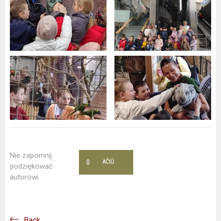
Nie zapomnij
0
AČIŪ
podziękować
autorowi
Back