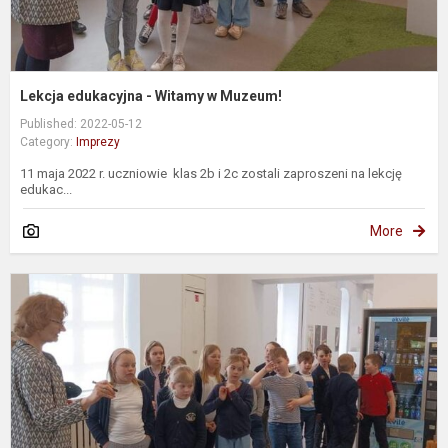
Lekcja edukacyjna - Witamy w Muzeum!
Published: 2022-05-12
Category:
Imprezy
11 maja 2022 r. uczniowie klas 2b i 2c zostali zaproszeni na lekcję
edukac...
More
"
k
m