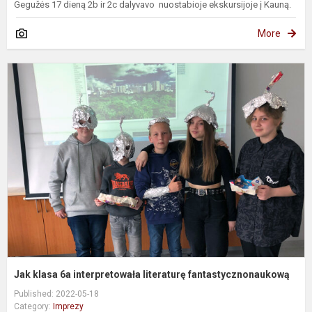
Gegužės 17 dieną 2b ir 2c dalyvavo nuostabioje ekskursijoje į Kauną.
More
J
k
6
i
l
f
Jak klasa 6a interpretowała literaturę fantastycznonaukową
Published: 2022-05-18
Category:
Imprezy