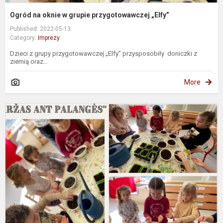
Ogród na oknie w grupie przygotowawczej „Elfy”
Published: 2022-05-13
Category:
Imprezy
Dzieci z grupy przygotowawczej „Elfy” przysposobiły doniczki z
ziemią oraz...
More
D
a
p
p
g
"