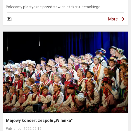
Polecamy plastyczne przedstawienie tekstu literackiego
More
M
k
z
„
Majowy koncert zespołu „Wilenka”
Published: 2022-05-16