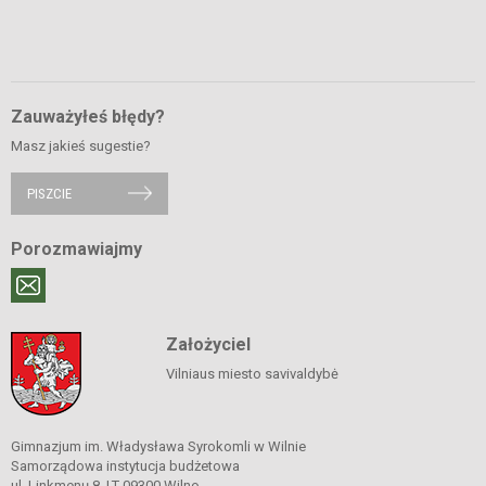
Zauważyłeś błędy?
Masz jakieś sugestie?
PISZCIE
Porozmawiajmy
Założyciel
Vilniaus miesto savivaldybė
Gimnazjum im. Władysława Syrokomli w Wilnie
Samorządowa instytucja budżetowa
ul. Linkmenų 8, LT-09300 Wilno