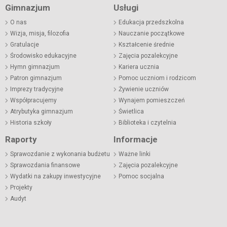
Gimnazjum
Usługi
O nas
Edukacja przedszkolna
Wizja, misja, filozofia
Nauczanie początkowe
Gratulacje
Kształcenie średnie
Środowisko edukacyjne
Zajęcia pozalekcyjne
Hymn gimnazjum
Kariera ucznia
Patron gimnazjum
Pomoc uczniom i rodzicom
Imprezy tradycyjne
Żywienie uczniów
Współpracujemy
Wynajem pomieszczeń
Atrybutyka gimnazjum
Świetlica
Historia szkoły
Biblioteka i czytelnia
Raporty
Informacje
Sprawozdanie z wykonania budżetu
Ważne linki
Sprawozdania finansowe
Zajęcia pozalekcyjne
Wydatki na zakupy inwestycyjne
Pomoc socjalna
Projekty
Audyt