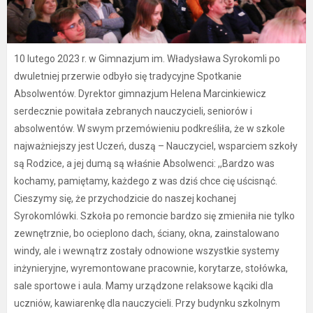
10 lutego 2023 r. w Gimnazjum im. Władysława Syrokomli po
dwuletniej przerwie odbyło się tradycyjne Spotkanie
Absolwentów. Dyrektor gimnazjum Helena Marcinkiewicz
serdecznie powitała zebranych nauczycieli, seniorów i
absolwentów. W swym przemówieniu podkreśliła, że w szkole
najważniejszy jest Uczeń, duszą – Nauczyciel, wsparciem szkoły
są Rodzice, a jej dumą są właśnie Absolwenci: ,,Bardzo was
kochamy, pamiętamy, każdego z was dziś chce cię uścisnąć.
Cieszymy się, że przychodzicie do naszej kochanej
Syrokomlówki. Szkoła po remoncie bardzo się zmieniła nie tylko
zewnętrznie, bo ocieplono dach, ściany, okna, zainstalowano
windy, ale i wewnątrz zostały odnowione wszystkie systemy
inżynieryjne, wyremontowane pracownie, korytarze, stołówka,
sale sportowe i aula. Mamy urządzone relaksowe kąciki dla
uczniów, kawiarenkę dla nauczycieli. Przy budynku szkolnym