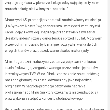
znajduje się klasa w plenerze. Lekcje odbywają się nie tylko w
murach szkoły, ale i w innym otoczeniu…”
Maturzyści 65. promocji przedstawili studniówkowy musical pt.
„La Syrokom Nostra” wg scenariusza i w reżyserii maturzystki
Kamili Zajączkowskiej. Inspiracją przedstawienia był serial
„Peaky Blinders” i czasy gangsterskie sprzed 100 lat. Motywem
przewodnim musicalu były mafijne rozgrywki i walka dwóch
wrogich klanów oraz poszukiwanie skarbu maturzysty.
M. in., tegoroczni maturzyści zostali zwycięzcami konkursu
studniówkowego, zorganizowanego przez redakcję mediów
interaktywnych TVP Wilno. Filmik-zaproszenie na studniówkę
naszego gimnazjum został odznaczony jako najbardziej
oryginalny. W nagrodę promocja otrzymała nagranie
profesjonalnego filmu (na który czekamy z niecierpliwością)
oraz wykonanie zdjęć z koncertu studniówkowego.
Po przedstawieniu maturzyści interesująco przedstawili obecne