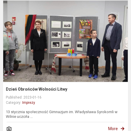
D
O
W
L
Dzień Obrońców Wolności Litwy
Published: 2023-01-16
Category:
Imprezy
13 stycznia społeczność Gimnazjum im. Władysława Syrokomli w
Wilnie uczciła ...
More