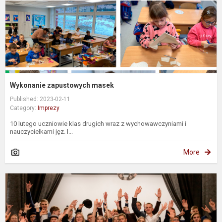
Wykonanie zapustowych masek
Published: 2023-02-11
Category:
Imprezy
10 lutego uczniowie klas drugich wraz z wychowawczyniami i
nauczycielkami jęz. l...
More
S
6
p