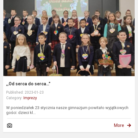
s
d
s
,,Od serca do serca…”
Published: 2023-01-23
Category:
Imprezy
W poniedziałek 23 stycznia nasze gimnazjum powitało wyjątkowych
gości: dzieci kl...
More