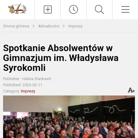
Paieška
Men
Strona główna
Aktualności
Imprezy
Spotkanie Absolwentów w
Gimnazjum im. Władysława
Syrokomli
Publisher : Halina Stankevič
Published: 2023-02-11
Category:
Imprezy