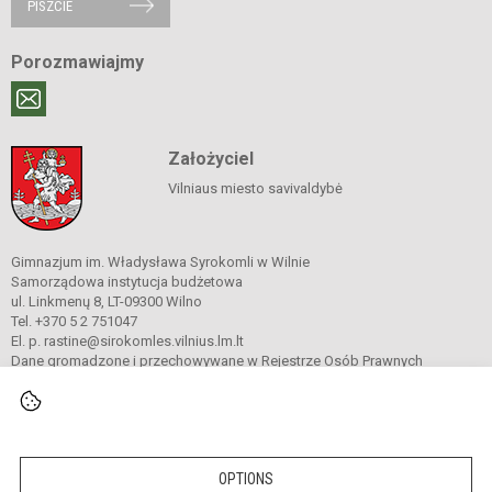
PISZCIE
Porozmawiajmy
Założyciel
Vilniaus miesto savivaldybė
Gimnazjum im. Władysława Syrokomli w Wilnie
Samorządowa instytucja budżetowa
ul. Linkmenų 8, LT-09300 Wilno
Tel. +370 5 2 751047
El. p. rastine@sirokomles.vilnius.lm.lt
Dane gromadzone i przechowywane w Rejestrze Osób Prawnych
Kod instytucji: 190001462
© 2020. Gimnazjum im. Władysława Syrokomli w Wilnie. Wszelkie prawa
zastrzeżone.
OPTIONS