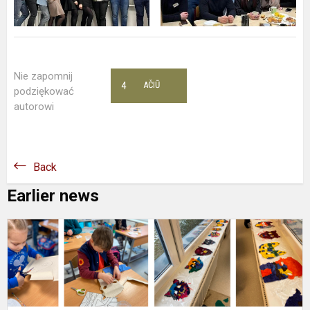
Nie zapomnij
4
AČIŪ
podziękować
autorowi
Back
Earlier news
W
z
m