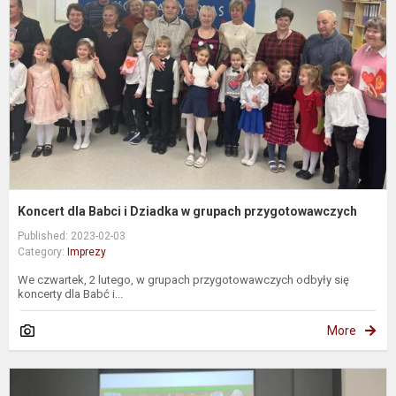
i
D
g
p
Koncert dla Babci i Dziadka w grupach przygotowawczych
Published: 2023-02-03
Category:
Imprezy
We czwartek, 2 lutego, w grupach przygotowawczych odbyły się
koncerty dla Babć i...
More
,