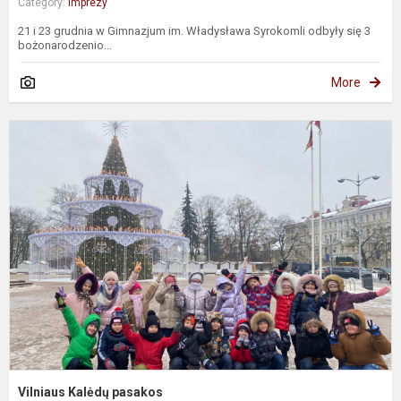
Category:
Imprezy
21 i 23 grudnia w Gimnazjum im. Władysława Syrokomli odbyły się 3
bożonarodzenio...
More
V
K
p
Vilniaus Kalėdų pasakos