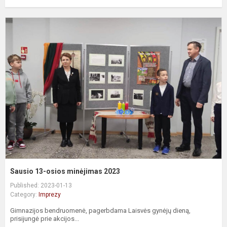
S
1
o
m
2
Sausio 13-osios minėjimas 2023
Published: 2023-01-13
Category:
Imprezy
Gimnazijos bendruomenė, pagerbdama Laisvės gynėjų dieną,
prisijungė prie akcijos...