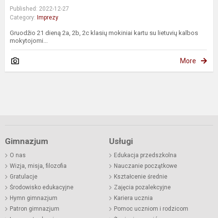
Published: 2022-12-27
Category:
Imprezy
Gruodžio 21 dieną 2a, 2b, 2c klasių mokiniai kartu su lietuvių kalbos
mokytojomi...
More
Gimnazjum
Usługi
O nas
Edukacja przedszkolna
Wizja, misja, filozofia
Nauczanie początkowe
Gratulacje
Kształcenie średnie
Środowisko edukacyjne
Zajęcia pozalekcyjne
Hymn gimnazjum
Kariera ucznia
Patron gimnazjum
Pomoc uczniom i rodzicom