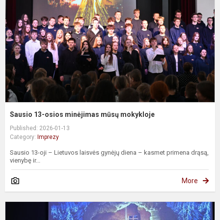
m
m
m
Sausio 13-osios minėjimas mūsų mokykloje
Published: 2026-01-13
Category:
Imprezy
Sausio 13-oji – Lietuvos laisvės gynėjų diena – kasmet primena drąsą,
vienybę ir...
More
J
p