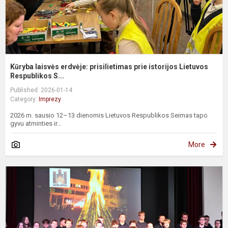
Kūryba laisvės erdvėje: prisilietimas prie istorijos Lietuvos
Respublikos S...
Published: 2026-01-14
Category:
Imprezy
2026 m. sausio 12–13 dienomis Lietuvos Respublikos Seimas tapo
gyvu atminties ir...
More
O
D
O
W
–