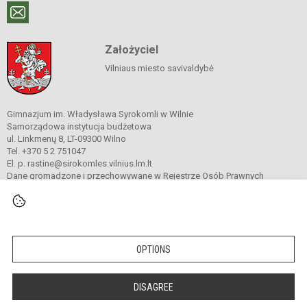
Założyciel
Vilniaus miesto savivaldybė
Gimnazjum im. Władysława Syrokomli w Wilnie
Samorządowa instytucja budżetowa
ul. Linkmenų 8, LT-09300 Wilno
Tel. +370 5 2 751047
El. p. rastine@sirokomles.vilnius.lm.lt
Dane gromadzone i przechowywane w Rejestrze Osób Prawnych
Kod instytucji: 190001462
© 2020. Gimnazjum im. Władysława Syrokomli w Wilnie. Wszelkie prawa
zastrzeżone.
OPTIONS
Versija neįgaliesiems
Slapukų valdymas
DISAGREE
author_cleverphant