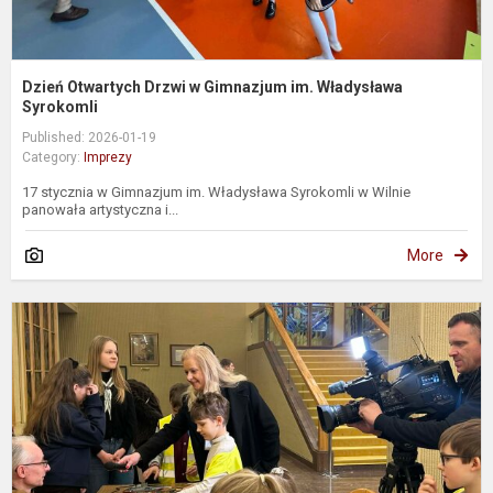
Dzień Otwartych Drzwi w Gimnazjum im. Władysława
Syrokomli
Published: 2026-01-19
Category:
Imprezy
17 stycznia w Gimnazjum im. Władysława Syrokomli w Wilnie
panowała artystyczna i...
More
K
l
e
p
p
i
L