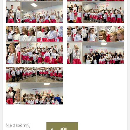
Nie zapomnij
9
AČIŪ