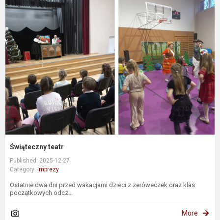
Ś
t
Świąteczny teatr
Published: 2025-12-27
Category:
Imprezy
Ostatnie dwa dni przed wakacjami dzieci z zeróweczek oraz klas
początkowych odcz...
More