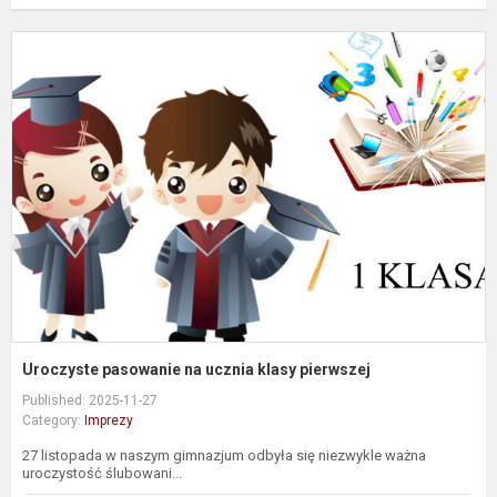
U
p
n
u
k
p
Uroczyste pasowanie na ucznia klasy pierwszej
Published: 2025-11-27
Category:
Imprezy
27 listopada w naszym gimnazjum odbyła się niezwykle ważna
uroczystość ślubowani...