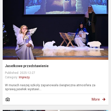
Jasełkowe przedstawienie
Published: 2025-12-27
Category:
Imprezy
W murach naszej szkoły zapanowała świąteczna atmosfera za
sprawą jasełek wystawi...
More