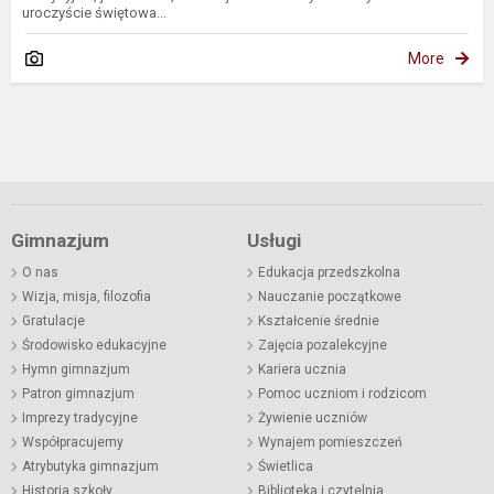
uroczyście świętowa...
More
Gimnazjum
Usługi
O nas
Edukacja przedszkolna
Wizja, misja, filozofia
Nauczanie początkowe
Gratulacje
Kształcenie średnie
Środowisko edukacyjne
Zajęcia pozalekcyjne
Hymn gimnazjum
Kariera ucznia
Patron gimnazjum
Pomoc uczniom i rodzicom
Imprezy tradycyjne
Żywienie uczniów
Współpracujemy
Wynajem pomieszczeń
Atrybutyka gimnazjum
Świetlica
Historia szkoły
Biblioteka i czytelnia