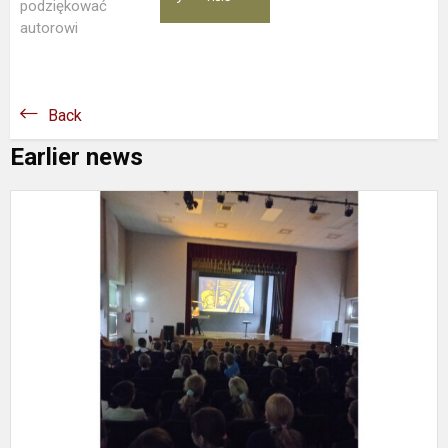
podziękować
autorowi
Back
Earlier news
S
m
p