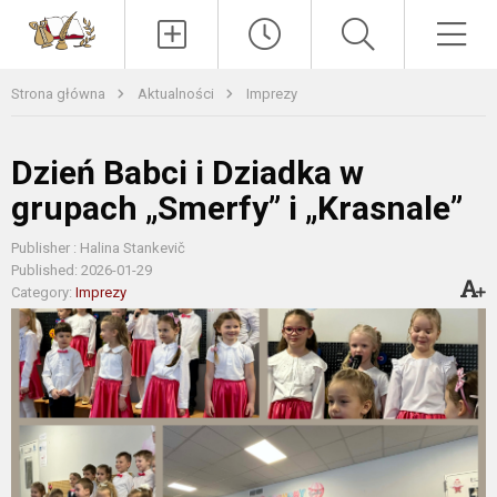
Paieška
Men
Strona główna
Aktualności
Imprezy
Dzień Babci i Dziadka w
grupach „Smerfy” i „Krasnale”
Publisher : Halina Stankevič
Published: 2026-01-29
Category:
Imprezy