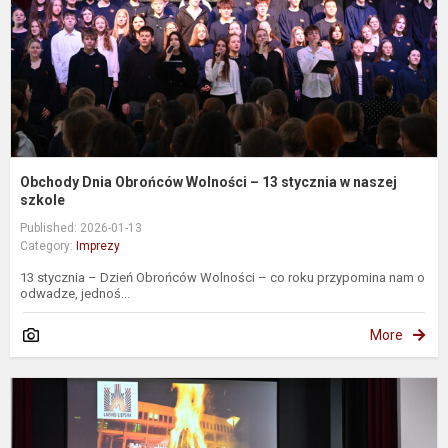
1
s
n
s
Obchody Dnia Obrońców Wolności – 13 stycznia w naszej
szkole
Published: 2026-01-13
Category:
Imprezy
13 stycznia – Dzień Obrońców Wolności – co roku przypomina nam o
odwadze, jednoś...
More
S
1
o