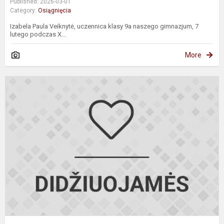
Published: 2026-03-01
Category:
Osiągnięcia
Izabela Paula Veiknytė, uczennica klasy 9a naszego gimnazjum, 7
lutego podczas X...
More
9
1
k
L
k
ir
l
o