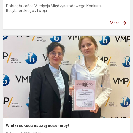
Dobiegła końca VI edycja Międzynarodowego Konkursu
Recytatorskiego „Twoja i...
More
W
s
n
u
Wielki sukces naszej uczennicy!