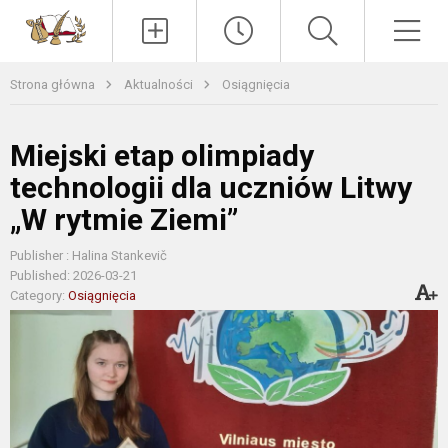
Paieška
Men
Strona główna
Aktualności
Osiągnięcia
Miejski etap olimpiady
technologii dla uczniów Litwy
„W rytmie Ziemi”
Publisher : Halina Stankevič
Published: 2026-03-21
Category:
Osiągnięcia