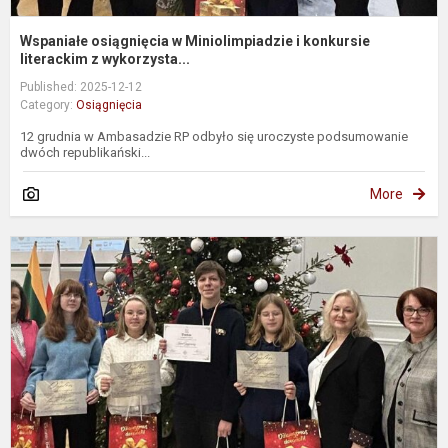
Wspaniałe osiągnięcia w Miniolimpiadzie i konkursie
literackim z wykorzysta...
Published: 2025-12-12
Category:
Osiągnięcia
12 grudnia w Ambasadzie RP odbyło się uroczyste podsumowanie
dwóch republikański...
More
P
p
M
ir
l
k