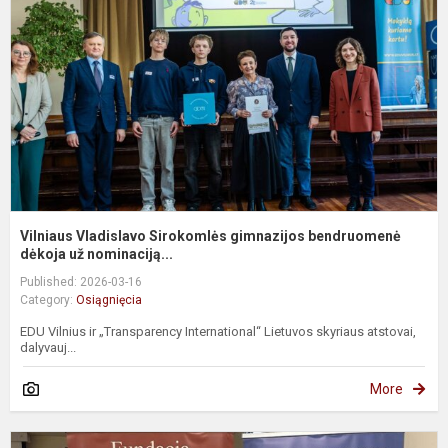
g
b
d
Vilniaus Vladislavo Sirokomlės gimnazijos bendruomenė
dėkoja už nominaciją...
Published: 2026-03-16
Category:
Osiągnięcia
EDU Vilnius ir „Transparency International“ Lietuvos skyriaus atstovai,
dalyvauj...
More
S