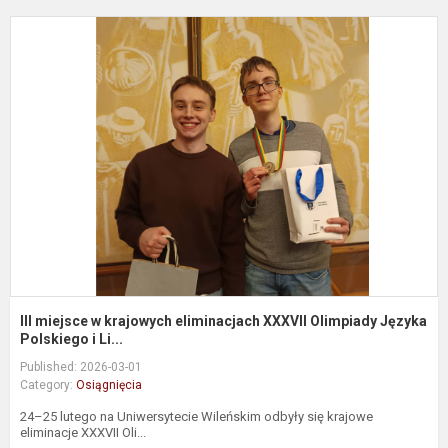
II
m
k
e
X
O
J
III miejsce w krajowych eliminacjach XXXVII Olimpiady Języka
Polskiego i Li...
Published: 2026-03-01
Category:
Osiągnięcia
24–25 lutego na Uniwersytecie Wileńskim odbyły się krajowe
eliminacje XXXVII Oli...