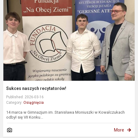
n
r
Sukces naszych recytatorów!
Published: 2026-03-16
Category:
Osiągnięcia
14 marca w Gimnazjum im. Stanisława Moniuszki w Kowalczukach
odbył się VII Konku...
More