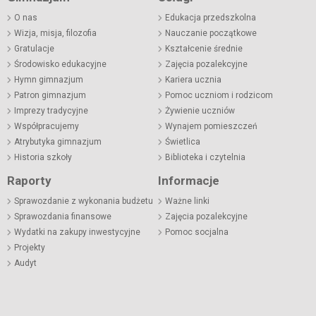
O nas
Edukacja przedszkolna
Wizja, misja, filozofia
Nauczanie początkowe
Gratulacje
Kształcenie średnie
Środowisko edukacyjne
Zajęcia pozalekcyjne
Hymn gimnazjum
Kariera ucznia
Patron gimnazjum
Pomoc uczniom i rodzicom
Imprezy tradycyjne
Żywienie uczniów
Współpracujemy
Wynajem pomieszczeń
Atrybutyka gimnazjum
Świetlica
Historia szkoły
Biblioteka i czytelnia
Raporty
Informacje
Sprawozdanie z wykonania budżetu
Ważne linki
Sprawozdania finansowe
Zajęcia pozalekcyjne
Wydatki na zakupy inwestycyjne
Pomoc socjalna
Projekty
Audyt