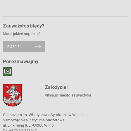
Zauważyłeś błędy?
Masz jakieś sugestie?
PISZCIE
Porozmawiajmy
Założyciel
Vilniaus miesto savivaldybė
Gimnazjum im. Władysława Syrokomli w Wilnie
Samorządowa instytucja budżetowa
ul. Linkmenų 8, LT-09300 Wilno
Tel. +370 5 2 751047