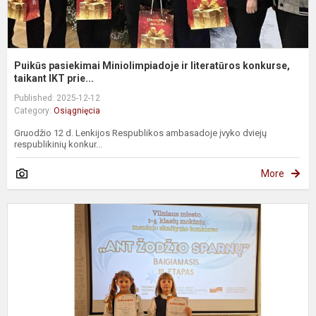
Puikūs pasiekimai Miniolimpiadoje ir literatūros konkurse,
taikant IKT prie...
Published: 2025-12-12
Category:
Osiągnięcia
Gruodžio 12 d. Lenkijos Respublikos ambasadoje įvyko dviejų
respublikinių konkur...
More
Ś
s
i
t