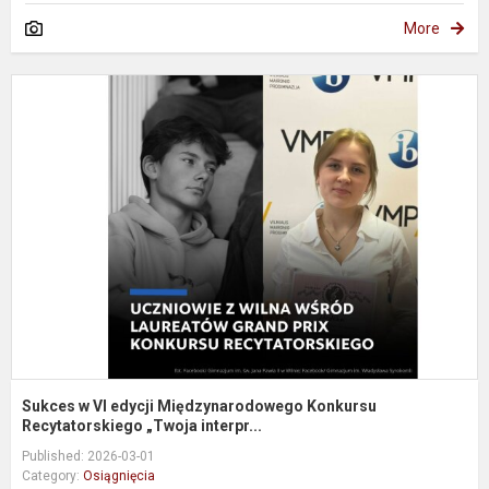
More
S
V
e
M
K
R
Sukces w VI edycji Międzynarodowego Konkursu
Recytatorskiego „Twoja interpr...
Published: 2026-03-01
Category:
Osiągnięcia