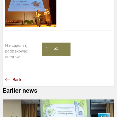
Nie zapomnij
0
AČIŪ
podziękować
autorowi
Back
Earlier news
V
V
S