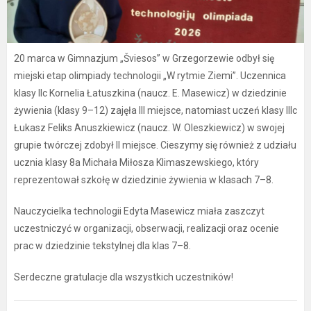
20 marca w Gimnazjum „Šviesos” w Grzegorzewie odbył się
miejski etap olimpiady technologii „W rytmie Ziemi”. Uczennica
klasy IIc Kornelia Łatuszkina (naucz. E. Masewicz) w dziedzinie
żywienia (klasy 9–12) zajęła III miejsce, natomiast uczeń klasy IIIc
Łukasz Feliks Anuszkiewicz (naucz. W. Oleszkiewicz) w swojej
grupie twórczej zdobył II miejsce. Cieszymy się również z udziału
ucznia klasy 8a Michała Miłosza Klimaszewskiego, który
reprezentował szkołę w dziedzinie żywienia w klasach 7–8.
Nauczycielka technologii Edyta Masewicz miała zaszczyt
uczestniczyć w organizacji, obserwacji, realizacji oraz ocenie
prac w dziedzinie tekstylnej dla klas 7–8.
Serdeczne gratulacje dla wszystkich uczestników!