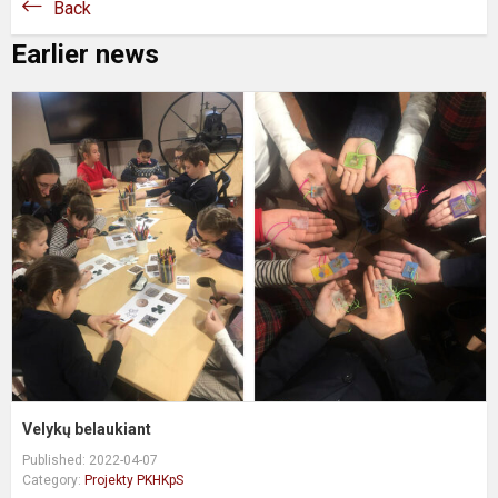
Back
Earlier news
V
b
Velykų belaukiant
Published: 2022-04-07
Category:
Projekty PKHKpS