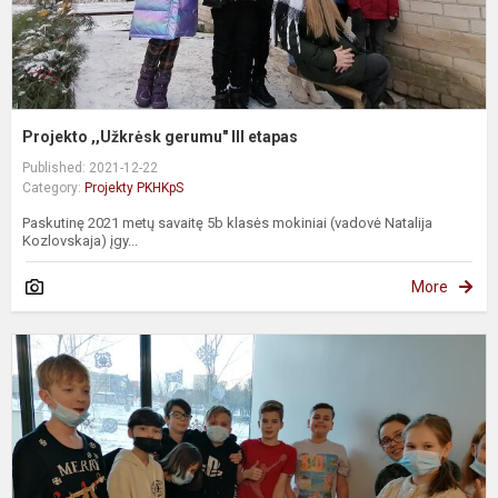
Projekto ,,Užkrėsk gerumu" III etapas
Published: 2021-12-22
Category:
Projekty PKHKpS
Paskutinę 2021 metų savaitę 5b klasės mokiniai (vadovė Natalija
Kozlovskaja) įgy...
More
,
g
II
e