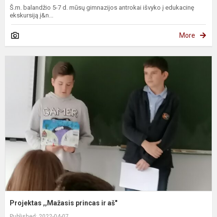
Š.m. balandžio 5-7 d. mūsų gimnazijos antrokai išvyko į edukacinę
ekskursiją į&n...
More
P
,
p
ir
a
Projektas ,,Mažasis princas ir aš"
Published: 2022-04-07