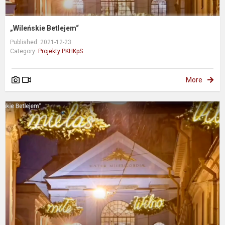
„Wileńskie Betlejem“
Published: 2021-12-23
Category:
Projekty PKHKpS
More
„
B