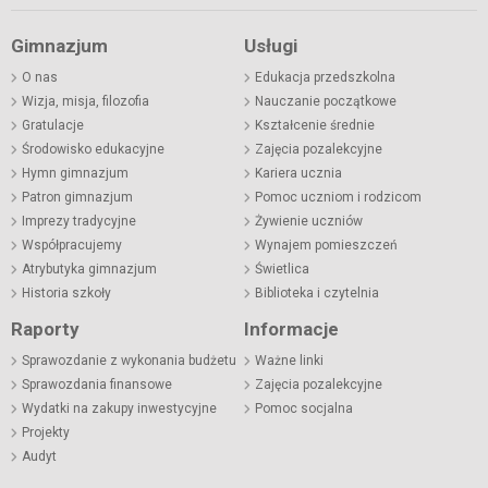
Gimnazjum
Usługi
O nas
Edukacja przedszkolna
Wizja, misja, filozofia
Nauczanie początkowe
Gratulacje
Kształcenie średnie
Środowisko edukacyjne
Zajęcia pozalekcyjne
Hymn gimnazjum
Kariera ucznia
Patron gimnazjum
Pomoc uczniom i rodzicom
Imprezy tradycyjne
Żywienie uczniów
Współpracujemy
Wynajem pomieszczeń
Atrybutyka gimnazjum
Świetlica
Historia szkoły
Biblioteka i czytelnia
Raporty
Informacje
Sprawozdanie z wykonania budżetu
Ważne linki
Sprawozdania finansowe
Zajęcia pozalekcyjne
Wydatki na zakupy inwestycyjne
Pomoc socjalna
Projekty
Audyt