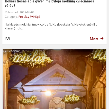
Kokias tiesas apie gyvenimą byloja mokinių kviečiamos
vėlės?
Published: 2022-04-02
Category:
Projekty PKHKpS
IIIa klasės mokiniai (mokytojos N. Kozlovskaja, V. Navelskienė) IIIb
klasei (mok...
More
„
B