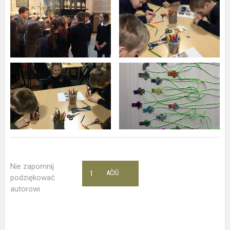
Nie zapomnij
1
AČIŪ
podziękować
autorowi