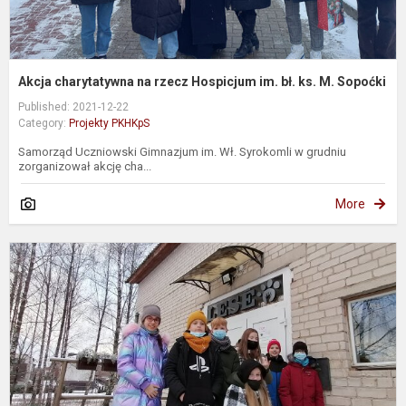
S
Akcja charytatywna na rzecz Hospicjum im. bł. ks. M. Sopoćki
Published: 2021-12-22
Category:
Projekty PKHKpS
Samorząd Uczniowski Gimnazjum im. Wł. Syrokomli w grudniu
zorganizował akcję cha...
More
P
,
g
II
e