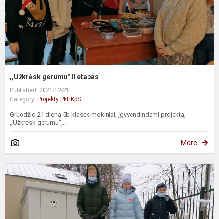
,,Užkrėsk gerumu" II etapas
Published: 2021-12-21
Category:
Projekty PKHKpS
Gruodžio 21 dieną 5b klasės mokiniai, įgyvendindami projektą,
,,Užkrėsk gerumu“,...
More
,
g