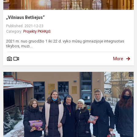
„Vilniaus Betliejus“
Published: 2021-12-23
Category:
Projekty PKHKpS
2021 m. nuo gruodžio 1 iki 22 d. vyko mūsų gimnazijoje integruotas
tikybos, muzi...
More
A
c
n
r
H
i
bł
k
M