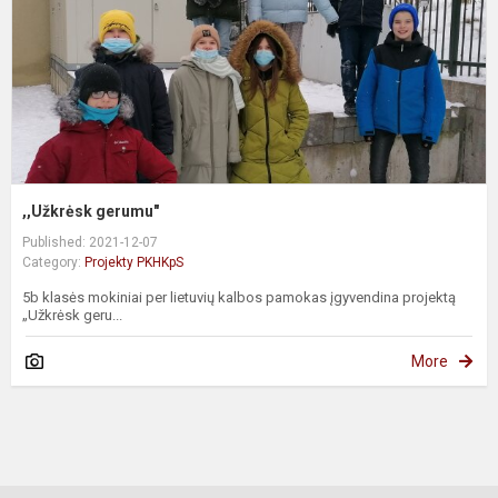
,,Užkrėsk gerumu"
Published: 2021-12-07
Category:
Projekty PKHKpS
5b klasės mokiniai per lietuvių kalbos pamokas įgyvendina projektą
„Užkrėsk geru...
More