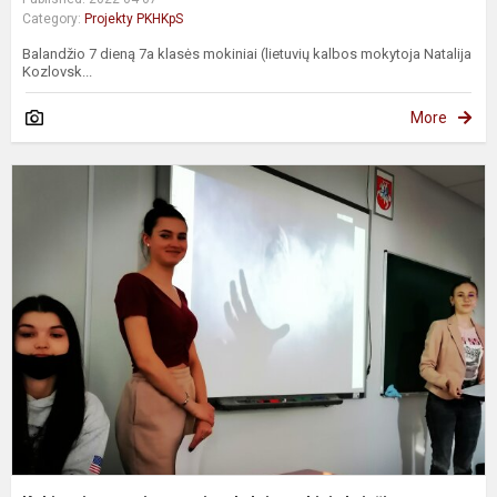
Category:
Projekty PKHKpS
Balandžio 7 dieną 7a klasės mokiniai (lietuvių kalbos mokytoja Natalija
Kozlovsk...
More
K
t
a
g
b
m
k
v