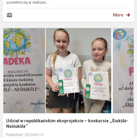
uczestniczą w realizac...
More
U
r
e
–
k
,,
Udział w republikańskim ekoprojekcie – konkursie ,,Šiukšlė-
Nešiukšlė‘‘
Published: 2023-05-10