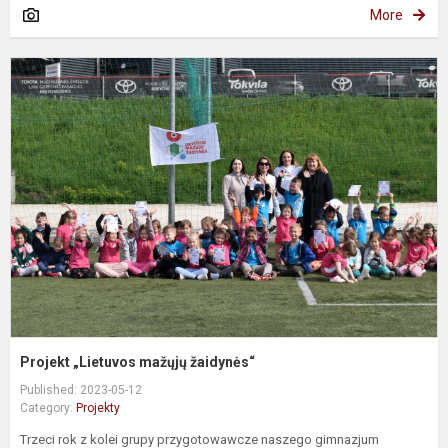
More
P
„
m
ž
Projekt „Lietuvos mažųjų žaidynės“
Published: 2023-05-12
Category:
Projekty
Trzeci rok z kolei grupy przygotowawcze naszego gimnazjum