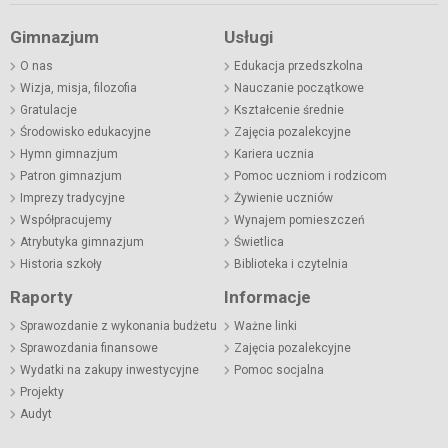
Gimnazjum
Usługi
O nas
Edukacja przedszkolna
Wizja, misja, filozofia
Nauczanie początkowe
Gratulacje
Kształcenie średnie
Środowisko edukacyjne
Zajęcia pozalekcyjne
Hymn gimnazjum
Kariera ucznia
Patron gimnazjum
Pomoc uczniom i rodzicom
Imprezy tradycyjne
Żywienie uczniów
Współpracujemy
Wynajem pomieszczeń
Atrybutyka gimnazjum
Świetlica
Historia szkoły
Biblioteka i czytelnia
Raporty
Informacje
Sprawozdanie z wykonania budżetu
Ważne linki
Sprawozdania finansowe
Zajęcia pozalekcyjne
Wydatki na zakupy inwestycyjne
Pomoc socjalna
Projekty
Audyt