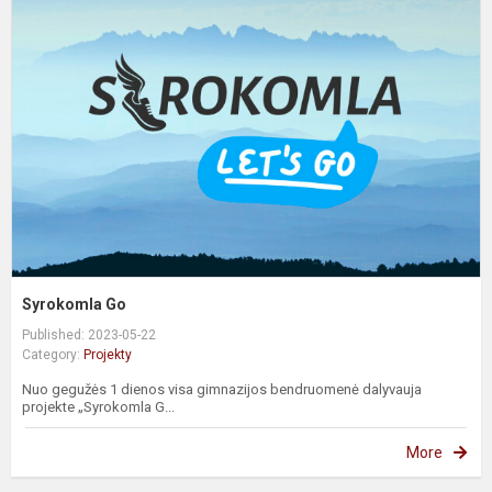
G
Syrokomla Go
Published: 2023-05-22
Category:
Projekty
Nuo gegužės 1 dienos visa gimnazijos bendruomenė dalyvauja
projekte „Syrokomla G...
More