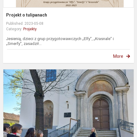
Projekt o tulipanach
Published: 2023-05-08
Category:
Projekty
Jesienią, dzieci z grup przygotowawczych „Elfy”, „Krasnale” i
„Smerfy”, zasadził...
More
L
i
o