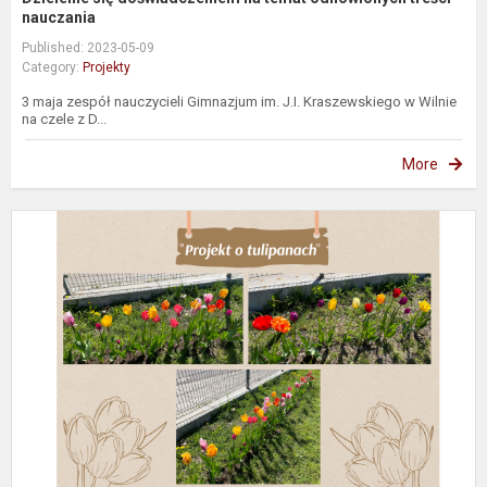
nauczania
Published: 2023-05-09
Category:
Projekty
3 maja zespół nauczycieli Gimnazjum im. J.I. Kraszewskiego w Wilnie
na czele z D...
More
P
o
t