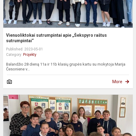
Vienuoliktokai sutrumpintai apie „Šekspyro raštus
sutrumpintai“
Published: 2023-05-01
Category:
Projekty
Balandžio 28 dieną 11a ir 11b klasių grupės kartu su mokytoja Marija
Česoniene v...
More
„
j
s
c
l
p