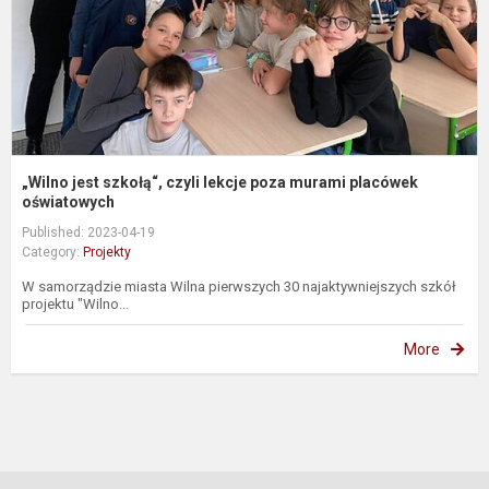
m
p
o
„Wilno jest szkołą“, czyli lekcje poza murami placówek
oświatowych
Published: 2023-04-19
Category:
Projekty
W samorządzie miasta Wilna pierwszych 30 najaktywniejszych szkół
projektu "Wilno...
More