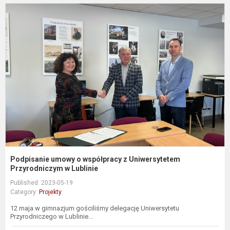
P
u
o
w
z
U
P
Podpisanie umowy o współpracy z Uniwersytetem
Przyrodniczym w Lublinie
Published: 2023-05-19
Category:
Projekty
12 maja w gimnazjum gościliśmy delegację Uniwersytetu
Przyrodniczego w Lublinie...