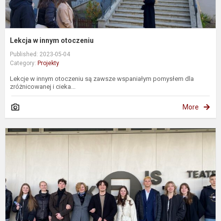
Lekcja w innym otoczeniu
Published: 2023-05-04
Category:
Projekty
Lekcje w innym otoczeniu są zawsze wspaniałym pomysłem dla
zróżnicowanej i cieka...
More
V
s
a
„
r
s